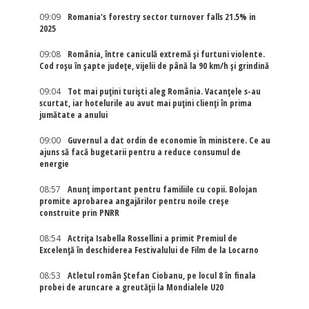
09:09
Romania's forestry sector turnover falls 21.5% in
2025
09:08
România, între caniculă extremă și furtuni violente.
Cod roșu în șapte județe, vijelii de până la 90 km/h și grindină
09:04
Tot mai puțini turiști aleg România. Vacanțele s-au
scurtat, iar hotelurile au avut mai puțini clienți în prima
jumătate a anului
09:00
Guvernul a dat ordin de economie în ministere. Ce au
ajuns să facă bugetarii pentru a reduce consumul de
energie
08:57
Anunț important pentru familiile cu copii. Bolojan
promite aprobarea angajărilor pentru noile creșe
construite prin PNRR
08:54
Actriţa Isabella Rossellini a primit Premiul de
Excelenţă în deschiderea Festivalului de Film de la Locarno
08:53
Atletul român Ștefan Ciobanu, pe locul 8 în finala
probei de aruncare a greutății la Mondialele U20