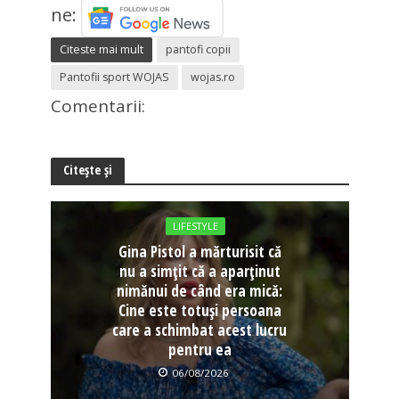
ne:
Citeste mai mult
pantofi copii
Pantofii sport WOJAS
wojas.ro
Comentarii:
Citește și
LIFESTYLE
Gina Pistol a mărturisit că
nu a simțit că a aparținut
nimănui de când era mică:
Cine este totuși persoana
care a schimbat acest lucru
pentru ea
06/08/2026