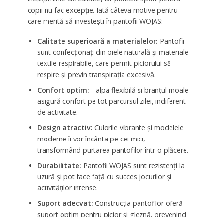
copii nu fac excepție. Iată câteva motive pentru
care merită să investești în pantofii WOJAS:
Calitate superioară a materialelor:
Pantofii
sunt confecționați din piele naturală și materiale
textile respirabile, care permit piciorului să
respire și previn transpirația excesivă.
Confort optim:
Talpa flexibilă și branțul moale
asigură confort pe tot parcursul zilei, indiferent
de activitate.
Design atractiv:
Culorile vibrante și modelele
moderne îi vor încânta pe cei mici,
transformând purtarea pantofilor într-o plăcere.
Durabilitate:
Pantofii WOJAS sunt rezistenți la
uzură și pot face față cu succes jocurilor și
activităților intense.
Suport adecvat:
Construcția pantofilor oferă
suport optim pentru picior și gleznă, prevenind