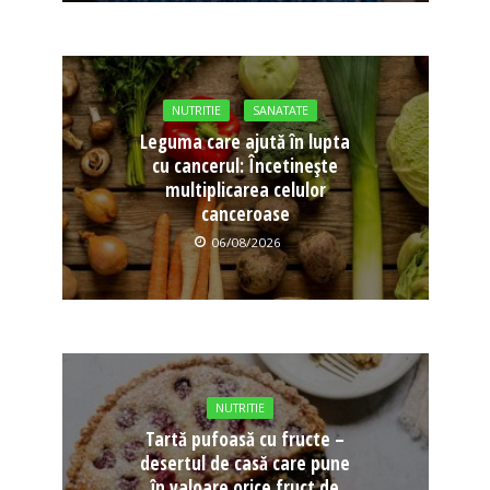
NUTRITIE
SANATATE
Leguma care ajută în lupta
cu cancerul: Încetinește
multiplicarea celulor
canceroase
06/08/2026
NUTRITIE
Tartă pufoasă cu fructe –
desertul de casă care pune
în valoare orice fruct de