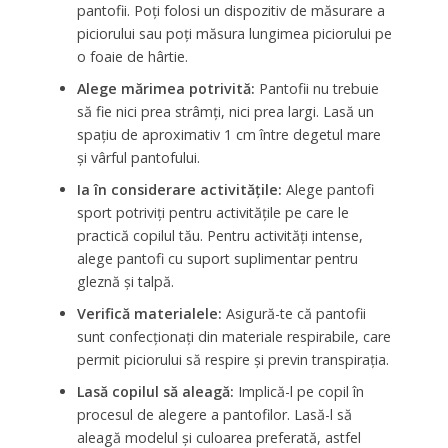
pantofii. Poți folosi un dispozitiv de măsurare a
piciorului sau poți măsura lungimea piciorului pe
o foaie de hârtie.
Alege mărimea potrivită:
Pantofii nu trebuie
să fie nici prea strâmți, nici prea largi. Lasă un
spațiu de aproximativ 1 cm între degetul mare
și vârful pantofului.
Ia în considerare activitățile:
Alege pantofi
sport potriviți pentru activitățile pe care le
practică copilul tău. Pentru activități intense,
alege pantofi cu suport suplimentar pentru
gleznă și talpă.
Verifică materialele:
Asigură-te că pantofii
sunt confecționați din materiale respirabile, care
permit piciorului să respire și previn transpirația.
Lasă copilul să aleagă:
Implică-l pe copil în
procesul de alegere a pantofilor. Lasă-l să
aleagă modelul și culoarea preferată, astfel