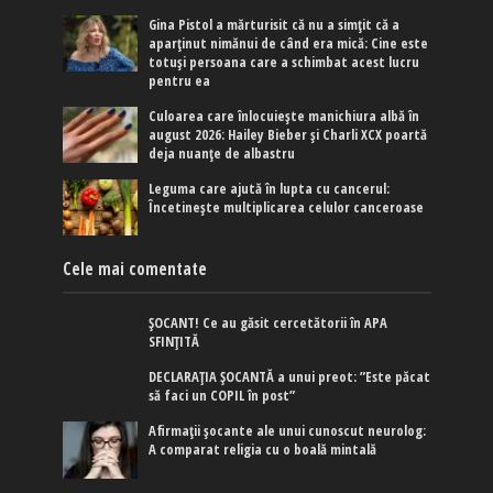
Gina Pistol a mărturisit că nu a simțit că a
aparținut nimănui de când era mică: Cine este
totuși persoana care a schimbat acest lucru
pentru ea
Culoarea care înlocuiește manichiura albă în
august 2026: Hailey Bieber și Charli XCX poartă
deja nuanțe de albastru
Leguma care ajută în lupta cu cancerul:
Încetinește multiplicarea celulor canceroase
Cele mai comentate
ȘOCANT! Ce au găsit cercetătorii în APA
SFINȚITĂ
DECLARAȚIA ȘOCANTĂ a unui preot: ”Este păcat
să faci un COPIL în post”
Afirmaţii şocante ale unui cunoscut neurolog:
A comparat religia cu o boală mintală