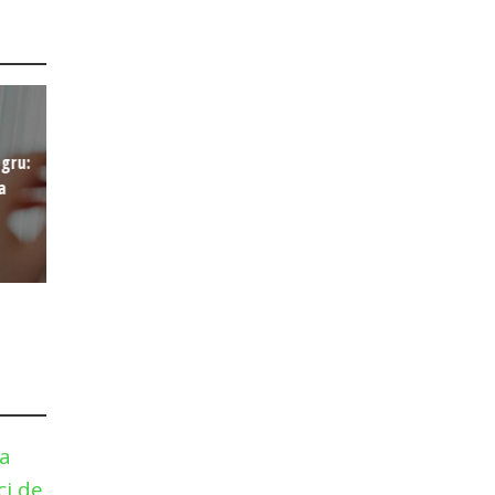
egru:
a
la
ci de