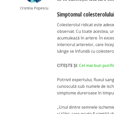
Cristina Popescu
Simptomul colesterolului
Colesterolul ridicat este ades
observat. Cu toate acestea, 
acumulează în artere. În exces
interiorul arterelor, care înc
sânge se înfundă cu colesterol
CITEȘTE ȘI:
Cel mai bun purifi
Potrivit expertului, fluxul san
cunoscută sub numele de ische
simptome dureroase în timpul
„Unul dintre semnele ischemie
și tălpi, care poate fi simțită 