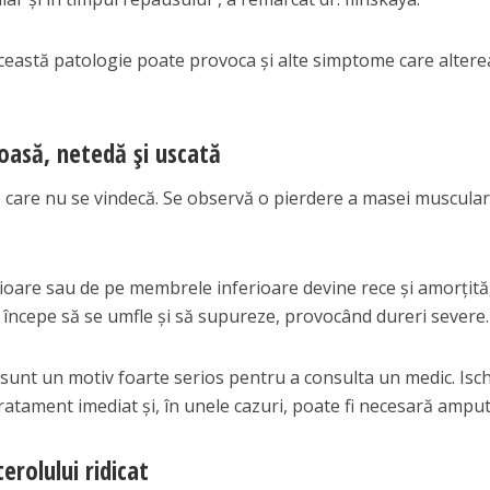
ceastă patologie poate provoca și alte simptome care alter
ioasă, netedă și uscată
re care nu se vindecă. Se observă o pierdere a masei muscular
cioare sau de pe membrele inferioare devine rece și amorțită
 începe să se umfle și să supureze, provocând dureri severe.
sunt un motiv foarte serios pentru a consulta un medic. Isc
ratament imediat și, în unele cazuri, poate fi necesară ampu
erolului ridicat