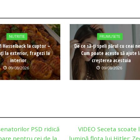
NUTRITIE
FRUMUSETE
i Hasselback la cuptor –
De ce să-ți speli părul cu ceai n
ți la exterior, fragezi la
Cum poate acesta să ajute l
interior
creșterea acestuia
09/08/2026
09/08/2026
senatorilor PSD ridică
VIDEO Seceta scoate 
bare pentru cei de la
lumină flota lui Hitler: Ze