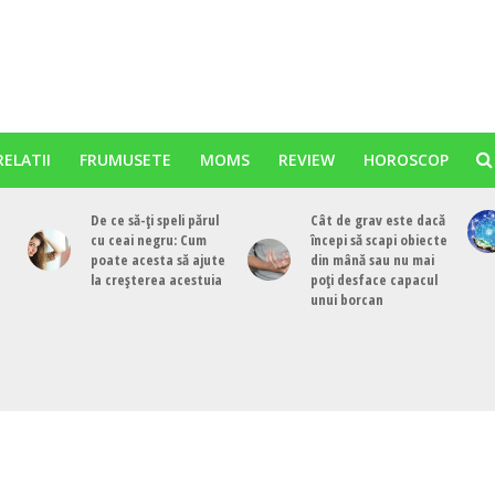
RELATII
FRUMUSETE
MOMS
REVIEW
HOROSCOP
De ce să-ți speli părul
Cât de grav este dacă
cu ceai negru: Cum
începi să scapi obiecte
poate acesta să ajute
din mână sau nu mai
la creșterea acestuia
poți desface capacul
unui borcan