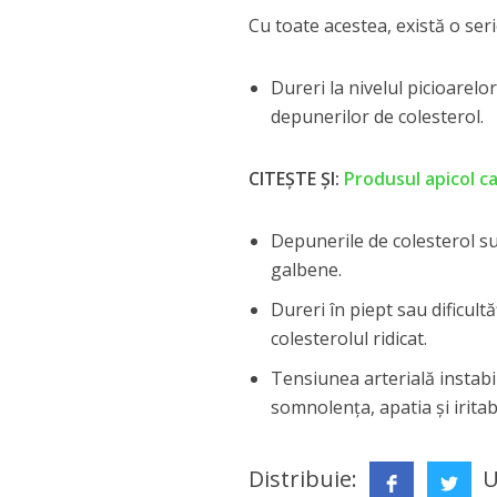
Cu toate acestea, există o seri
Dureri la nivelul picioarelo
depunerilor de colesterol.
CITEȘTE ȘI:
Produsul apicol ca
Depunerile de colesterol su
galbene.
Dureri în piept sau dificul
colesterolul ridicat.
Tensiunea arterială instabil
somnolența, apatia și iritab
Distribuie:
U