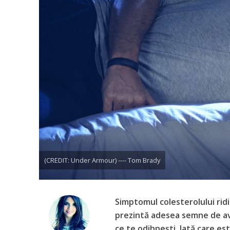
(CREDIT: Under Armour) ---- Tom Brady
Simptomul colesterolului ridi
prezintă adesea semne de ave
ce te odihnești. Iată care e