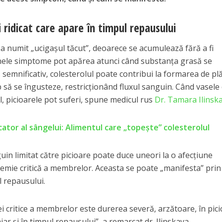
 ridicat care apare în timpul repausului
ea numit „ucigașul tăcut”, deoarece se acumulează fără a fi
unele simptome pot apărea atunci când substanța grasă se
 semnificativ, colesterolul poate contribui la formarea de plă
ep să se îngusteze, restricționând fluxul sanguin. Când vasele
, picioarele pot suferi, spune medicul rus
Dr. Tamara Ilinsk
cator al sângelui: Alimentul care „topește” colesterolul
guin limitat către picioare poate duce uneori la o afecțiune
mie critică a membrelor. Aceasta se poate „manifesta” prin
 repausului.
i critice a membrelor este durerea severă, arzătoare, în pic
chiar și în timpul repausului”, a remarcat dr. Ilinskaya.