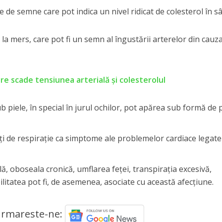
e de semne care pot indica un nivel ridicat de colesterol în s
r la mers, care pot fi un semn al îngustării arterelor din cauz
re scade tensiunea arterială și colesterolul
b piele, în special în jurul ochilor, pot apărea sub formă de 
tăți de respirație ca simptome ale problemelor cardiace legate
ă, oboseala cronică, umflarea feței, transpirația excesivă,
ilitatea pot fi, de asemenea, asociate cu această afecțiune.
rmareste-ne: