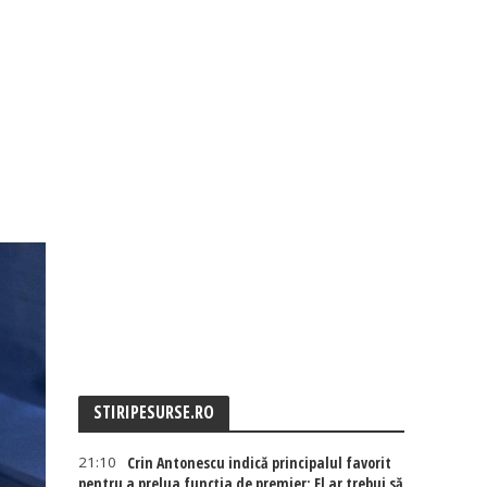
STIRIPESURSE.RO
21:10
Crin Antonescu indică principalul favorit
pentru a prelua funcția de premier: El ar trebui să