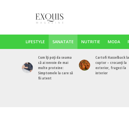
LIFESTYLE
SANATATE
NUTRITIE
MODA
Cum îți poți da seama
Cartofi Hasselback la
că ai nevoie de mai
cuptor – crocanți la
multe proteine:
exterior, fragezi la
Simptomele la care să
interior
fii atent