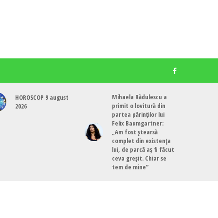
Mihaela Rădulescu a
HOROSCOP 9 august
primit o lovitură din
2026
partea părinților lui
Felix Baumgartner:
„Am fost ștearsă
complet din existența
lui, de parcă aș fi făcut
ceva greșit. Chiar se
tem de mine”