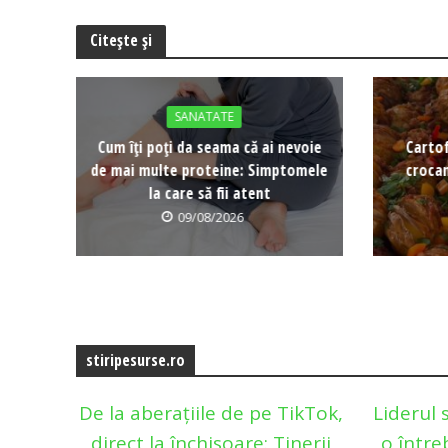
Citește și
SANATATE
Cum îți poți da seama că ai nevoie
Cartof
de mai multe proteine: Simptomele
crocan
la care să fii atent
09/08/2026
stiripesurse.ro
De la aberațiile de pe TikTok,
Liderul 
direct la închisoare: Tinerii
o între