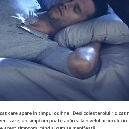
cat care apare în timpul odihnei. Deși colesterolul ridicat 
rtizare, un simptom poate apărea la nivelul piciorului în
ste acest simptom, când și cum se manifestă.