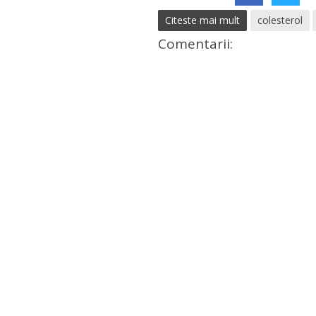
Citeste mai mult
colesterol
Comentarii: