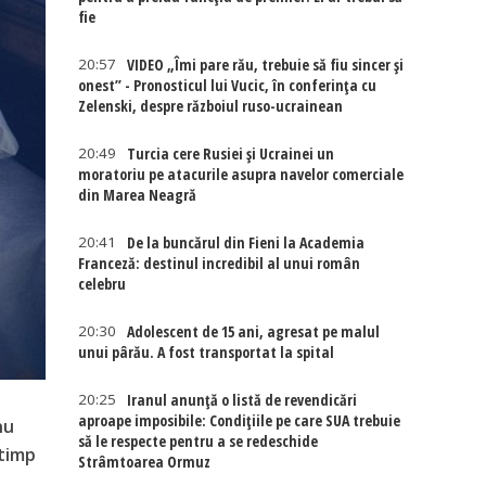
fie
20:57
VIDEO „Îmi pare rău, trebuie să fiu sincer și
onest” - Pronosticul lui Vucic, în conferința cu
Zelenski, despre războiul ruso-ucrainean
20:49
Turcia cere Rusiei și Ucrainei un
moratoriu pe atacurile asupra navelor comerciale
din Marea Neagră
20:41
De la buncărul din Fieni la Academia
Franceză: destinul incredibil al unui român
celebru
20:30
Adolescent de 15 ani, agresat pe malul
unui pârău. A fost transportat la spital
20:25
Iranul anunță o listă de revendicări
aproape imposibile: Condițiile pe care SUA trebuie
nu
să le respecte pentru a se redeschide
 timp
Strâmtoarea Ormuz