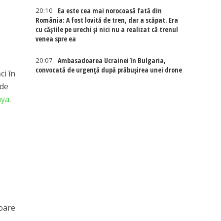
20:10
Ea este cea mai norocoasă fată din
România: A fost lovită de tren, dar a scăpat. Era
cu căștile pe urechi și nici nu a realizat că trenul
venea spre ea
20:07
Ambasadoarea Ucrainei în Bulgaria,
convocată de urgență după prăbușirea unei drone
ci în
 de
aya
.
ioare