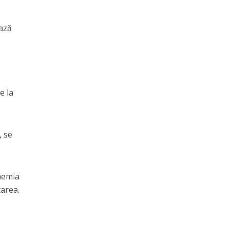
ează
e la
, se
hemia
tarea.