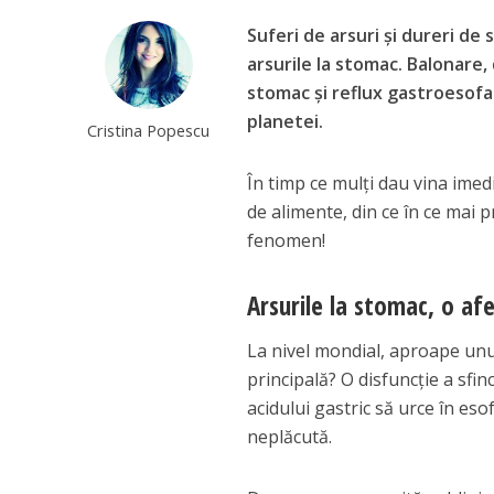
Suferi de arsuri și dureri d
arsurile la stomac. Balonare,
stomac și reflux gastroesofa
planetei.
Cristina Popescu
În timp ce mulți dau vina imedi
de alimente, din ce în ce mai 
fenomen!
Arsurile la stomac, o af
La nivel mondial, aproape unul
principală? O disfuncție a sfi
acidului gastric să urce în es
neplăcută.