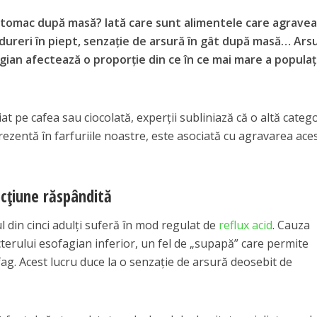
e stomac după masă? Iată care sunt alimentele care agrave
 dureri în piept, senzație de arsură în gât după masă… Arsu
gian afectează o proporție din ce în ce mai mare a populaț
at pe cafea sau ciocolată, experții subliniază că o altă categ
prezentă în farfuriile noastre, este asociată cu agravarea ace
ecțiune răspândită
 din cinci adulți suferă în mod regulat de
reflux acid
. Cauza
ncterului esofagian inferior, un fel de „supapă” care permite
ofag. Acest lucru duce la o senzație de arsură deosebit de