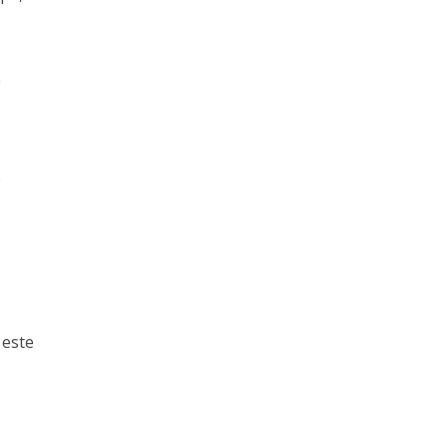
e
e
 este
u