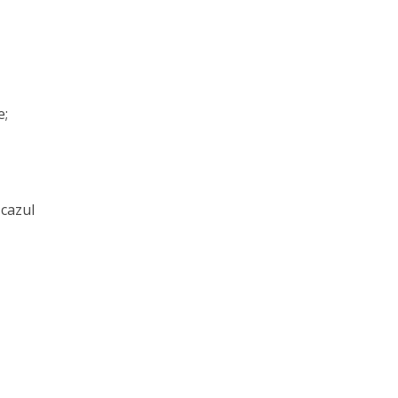
e;
 cazul