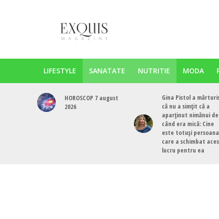
LIFESTYLE
SANATATE
NUTRITIE
MODA
Gina Pistol a mărturi
HOROSCOP 7 august
că nu a simțit că a
2026
aparținut nimănui de
când era mică: Cine
este totuși persoana
care a schimbat ace
lucru pentru ea