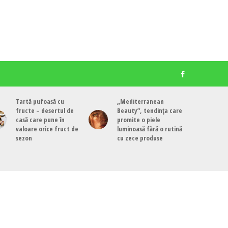
Tartă pufoasă cu
„Mediterranean
fructe – desertul de
Beauty”, tendința care
casă care pune în
promite o piele
valoare orice fruct de
luminoasă fără o rutină
sezon
cu zece produse