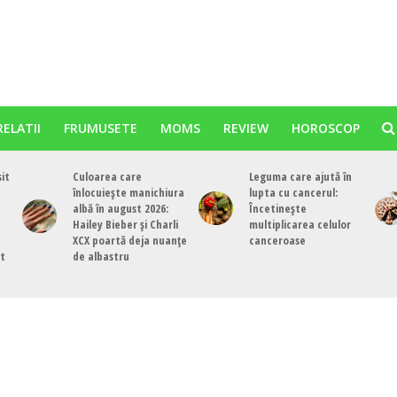
RELATII
FRUMUSETE
MOMS
REVIEW
HOROSCOP
sit
Culoarea care
Leguma care ajută în
înlocuiește manichiura
lupta cu cancerul:
albă în august 2026:
Încetinește
Hailey Bieber și Charli
multiplicarea celulor
XCX poartă deja nuanțe
canceroase
st
de albastru