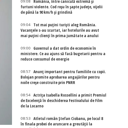
09:08
România, între caniculă extremă și
furtuni violente. Cod roșu în șapte județe, vijelii
de până la 90 km/h și grindină
09:04
Tot mai puțini turiști aleg România.
Vacanțele s-au scurtat, iar hotelurile au avut
mai puțini clienți în prima jumătate a anului
09:00
Guvernul a dat ordin de economie în
ministere. Ce au ajuns să facă bugetarii pentru a
reduce consumul de energie
08:57
Anunț important pentru familiile cu copii.
Bolojan promite aprobarea angajărilor pentru
noile creșe construite prin PNRR
08:54
Actriţa Isabella Rossellini a primit Premiul
de Excelenţă în deschiderea Festivalului de Film
de la Locarno
08:53
Atletul român Ștefan Ciobanu, pe locul 8
în finala probei de aruncare a greutății la