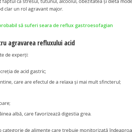
faptul că stresul, tutunul, alcoolul, obezitatea și dieta mod
d clar un rol agravant major.
probabil să suferi seara de reflux gastroesofagian
ru agravarea refluxului acid
e de experți:
reția de acid gastric;
ntine, care are efectul de a relaxa și mai mult sfincterul;
toare;
âinea albă, care favorizează digestia grea.
 o categorie de alimente care trebuie monitorizată îndeapro