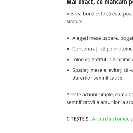
Mai exact, ce mâncăm pe
Vestea bună este că este posi
simple:
Alegeți mese ușoare, bogate
Concentrați-vă pe proteine 
Înlocuiți gătitul în grăsime 
Spațiați mesele, evitați să 
durerilor semnificative.
Aceste acțiuni simple, combin
semnificativă a arsurilor la s
CITEȘTE ȘI:
Arsuri la stomac ș