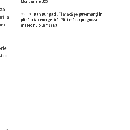
Mondialele U20
ază
08:50
Dan Dungaciu îi atacă pe guvernanți în
ri la
plină criza energetică: 'Nici măcar prognoza
iei
meteo nu o urmărești'
orie
stui