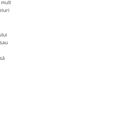
 mult
eiuri
ului
 sau
a
 să