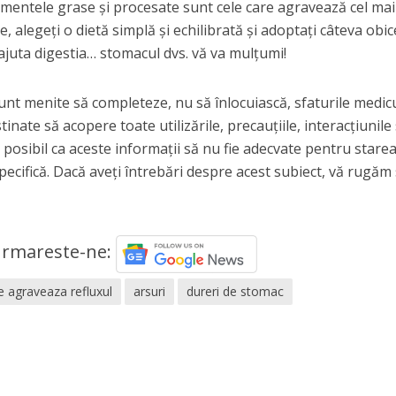
mentele grase și procesate sunt cele care agravează cel mai
e, alegeți o dietă simplă și echilibrată și adoptați câteva obic
 ajuta digestia… stomacul dvs. vă va mulțumi!
 sunt menite să completeze, nu să înlocuiască, sfaturile medic
nate să acopere toate utilizările, precauțiile, interacțiunile
e posibil ca aceste informații să nu fie adecvate pentru stare
cifică. Dacă aveți întrebări despre acest subiect, vă rugăm
rmareste-ne:
e agraveaza refluxul
arsuri
dureri de stomac