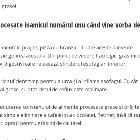
 grase!
rocesate inamicul numărul unu când vine vorba d
alimentele prăjite, pizza cu brânză… Toate aceste alimente
zie golirea acestuia. Din punct de vedere fiziologic, grăsimil
 digestivi care relaxează sfincterul esofagian inferior.
ric suficient timp pentru a urca și a inflama esofagul. Cu cât
i grase, cu atât riscul de reflux este mai mare.
 reducerea consumului de alimente procesate grase și prăjite
 simpla eliminare a cafelei și a ciocolatei. Rețineți însă că n
c; optați pentru grăsimi de calitate!