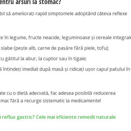
ntru arsuri la stomac?
bil să ameliorați rapid simptomele adoptând câteva reflexe
 în legume, fructe neacide, leguminoase și cereale integral
slabe (pește alb, carne de pasăre fără piele, tofu);
cu gătitul la abur, la cuptor sau în tigaie;
vă întindeți imediat după masă și ridicați ușor capul patului în
ate cu o dietă adecvată, fac adesea posibilă reducerea
tomac fără a recurge sistematic la medicamente!
i reflux gastric? Cele mai eficiente remedii naturale