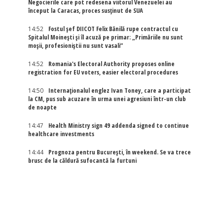
Negocierile care pot redesena viitorul Venezuelei au
început la Caracas, proces susținut de SUA
14:52
Fostul șef DIICOT Felix Bănilă rupe contractul cu
Spitalul Moinești și îl acuză pe primar: „Primăriile nu sunt
moșii, profesioniștii nu sunt vasali”
14:52
Romania's Electoral Authority proposes online
registration for EU voters, easier electoral procedures
14:50
Internaţionalul englez Ivan Toney, care a participat
la CM, pus sub acuzare în urma unei agresiuni într-un club
de noapte
14:47
Health Ministry sign 49 addenda signed to continue
healthcare investments
14:44
Prognoza pentru București, în weekend. Se va trece
brusc de la căldură sufocantă la furtuni