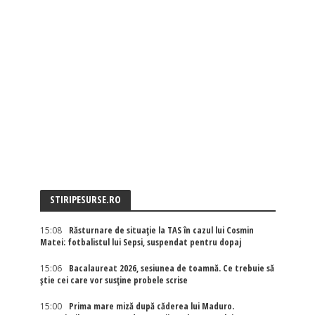
STIRIPESURSE.RO
15:08
Răsturnare de situație la TAS în cazul lui Cosmin
Matei: fotbalistul lui Sepsi, suspendat pentru dopaj
15:06
Bacalaureat 2026, sesiunea de toamnă. Ce trebuie să
știe cei care vor susține probele scrise
15:00
Prima mare miză după căderea lui Maduro.