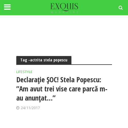
Tag -actrita stela popescu
LIFESTYLE
Declarație ȘOC! Stela Popescu:
”Am avut trei vise care parcă m-
au anunţat…”
24/11/2017