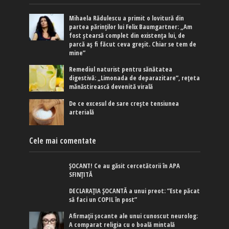
Mihaela Rădulescu a primit o lovitură din
partea părinților lui Felix Baumgartner: „Am
fost ștearsă complet din existența lui, de
parcă aș fi făcut ceva greșit. Chiar se tem de
mine”
Remediul naturist pentru sănătatea
digestivă: „Limonada de deparazitare”, rețeta
mănăstirească devenită virală
De ce excesul de sare crește tensiunea
arterială
Cele mai comentate
ȘOCANT! Ce au găsit cercetătorii în APA
SFINȚITĂ
DECLARAȚIA ȘOCANTĂ a unui preot: ”Este păcat
să faci un COPIL în post”
Afirmaţii şocante ale unui cunoscut neurolog:
A comparat religia cu o boală mintală