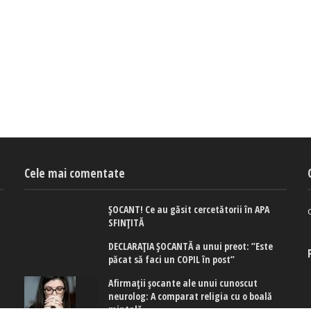
Cele mai comentate
ȘOCANT! Ce au găsit cercetătorii în APA
SFINȚITĂ
DECLARAȚIA ȘOCANTĂ a unui preot: ”Este
păcat să faci un COPIL în post”
Afirmaţii şocante ale unui cunoscut
neurolog: A comparat religia cu o boală
mintală