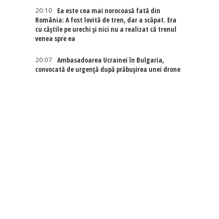
20:10
Ea este cea mai norocoasă fată din
România: A fost lovită de tren, dar a scăpat. Era
cu căștile pe urechi și nici nu a realizat că trenul
venea spre ea
20:07
Ambasadoarea Ucrainei în Bulgaria,
convocată de urgență după prăbușirea unei drone