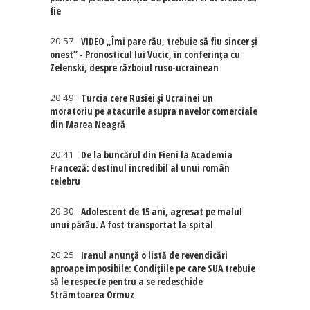
fie
20:57
VIDEO „Îmi pare rău, trebuie să fiu sincer și
onest” - Pronosticul lui Vucic, în conferința cu
Zelenski, despre războiul ruso-ucrainean
20:49
Turcia cere Rusiei și Ucrainei un
moratoriu pe atacurile asupra navelor comerciale
din Marea Neagră
20:41
De la buncărul din Fieni la Academia
Franceză: destinul incredibil al unui român
celebru
20:30
Adolescent de 15 ani, agresat pe malul
unui pârău. A fost transportat la spital
20:25
Iranul anunță o listă de revendicări
aproape imposibile: Condițiile pe care SUA trebuie
să le respecte pentru a se redeschide
Strâmtoarea Ormuz