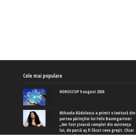
Cele mai populare
HOROSCOP 9 august 2026
Mihaela Rădulescu a primit o lovitură din
partea părinților lui Felix Baumgartner:
„Am fost ștearsă complet din existența
lui, de parcă aș fi făcut ceva greșit. Chiar
se tem de mine”