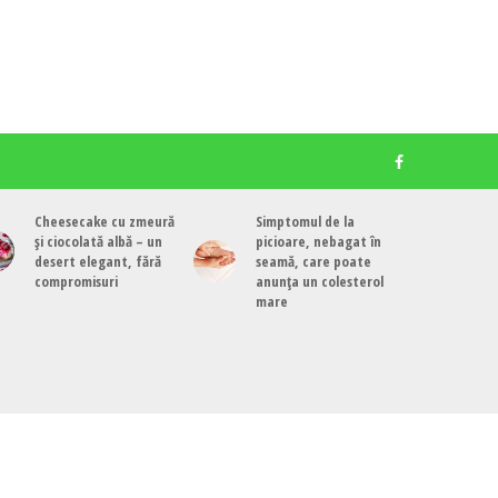
Cheesecake cu zmeură
Simptomul de la
și ciocolată albă – un
picioare, nebagat în
desert elegant, fără
seamă, care poate
compromisuri
anunța un colesterol
mare