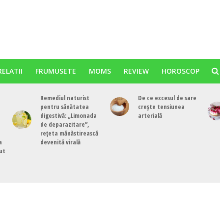
RELATII
FRUMUSETE
MOMS
REVIEW
HOROSCOP
Remediul naturist
De ce excesul de sare
pentru sănătatea
crește tensiunea
digestivă: „Limonada
arterială
de deparazitare”,
rețeta mănăstirească
a
devenită virală
cut