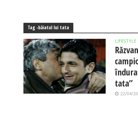
Tag -băiatul lui tata
LIFESTYLE
Răzvan
campio
îndurat
tata”
22/04/2