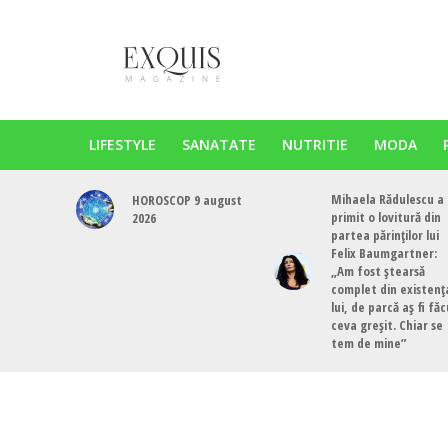
LIFESTYLE
SANATATE
NUTRITIE
MODA
Mihaela Rădulescu a
HOROSCOP 9 august
primit o lovitură din
2026
partea părinților lui
Felix Baumgartner:
„Am fost ștearsă
complet din existenț
lui, de parcă aș fi fă
ceva greșit. Chiar se
tem de mine”