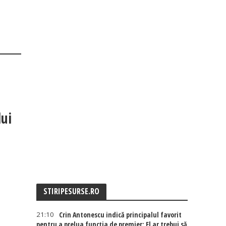
lui
STIRIPESURSE.RO
21:10
Crin Antonescu indică principalul favorit
pentru a prelua funcția de premier: El ar trebui să