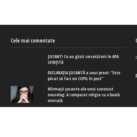
Cele mai comentate
ȘOCANT! Ce au găsit cercetătorii în APA
SFINȚITĂ
DECLARAȚIA ȘOCANTĂ a unui preot: ”Este
păcat să faci un COPIL în post”
Afirmaţii şocante ale unui cunoscut
neurolog: A comparat religia cu o boală
mintală
 cookies
|
Politica de confidențialitate
|
Politica de cookies