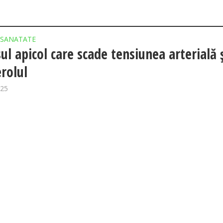
SANATATE
ul apicol care scade tensiunea arterială 
erolul
025