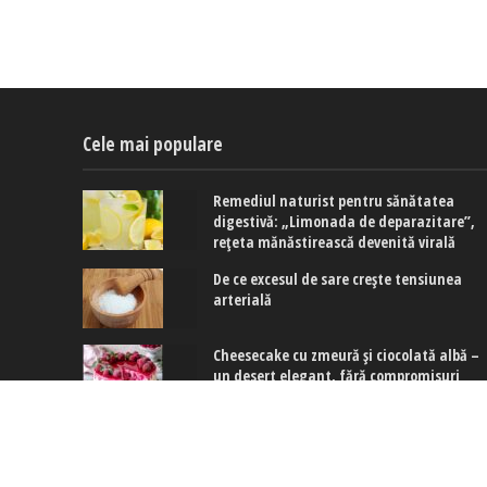
Cele mai populare
Remediul naturist pentru sănătatea
digestivă: „Limonada de deparazitare”,
rețeta mănăstirească devenită virală
De ce excesul de sare crește tensiunea
arterială
Cheesecake cu zmeură și ciocolată albă –
un desert elegant, fără compromisuri
Copyright © 2017-2024. www.exquis.ro |
Modifică setări