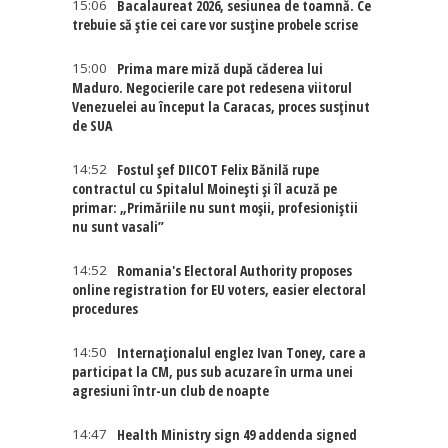
15:06
Bacalaureat 2026, sesiunea de toamnă. Ce
trebuie să știe cei care vor susține probele scrise
15:00
Prima mare miză după căderea lui
Maduro. Negocierile care pot redesena viitorul
Venezuelei au început la Caracas, proces susținut
de SUA
14:52
Fostul șef DIICOT Felix Bănilă rupe
contractul cu Spitalul Moinești și îl acuză pe
primar: „Primăriile nu sunt moșii, profesioniștii
nu sunt vasali”
14:52
Romania's Electoral Authority proposes
online registration for EU voters, easier electoral
procedures
14:50
Internaţionalul englez Ivan Toney, care a
participat la CM, pus sub acuzare în urma unei
agresiuni într-un club de noapte
14:47
Health Ministry sign 49 addenda signed