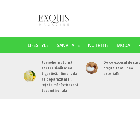
LIFESTYLE
SANATATE
NUTRITIE
MODA
Remediul naturist
De ce excesul de sar
pentru sănătatea
crește tensiunea
digestivă: „Limonada
arterială
de deparazitare”,
rețeta mănăstirească
devenită virală