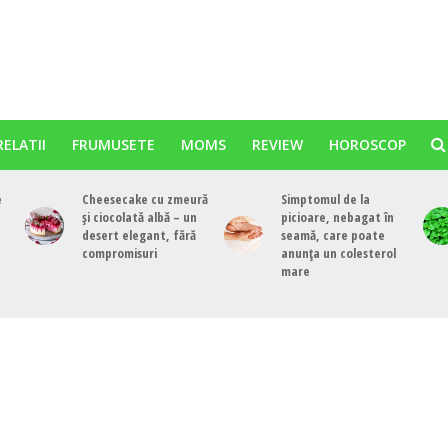
RELATII
FRUMUSETE
MOMS
REVIEW
HOROSCOP
e
Cheesecake cu zmeură
Simptomul de la
și ciocolată albă – un
picioare, nebagat în
desert elegant, fără
seamă, care poate
compromisuri
anunța un colesterol
mare