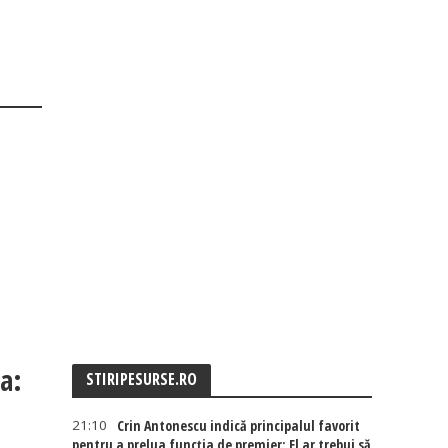
a:
STIRIPESURSE.RO
21:10
Crin Antonescu indică principalul favorit
pentru a prelua funcția de premier: El ar trebui să