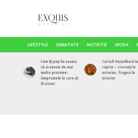
LIFESTYLE
SANATATE
NUTRITIE
MODA
Cum îți poți da seama
Cartofi Hasselback la
că ai nevoie de mai
cuptor – crocanți la
multe proteine:
exterior, fragezi la
Simptomele la care să
interior
fii atent