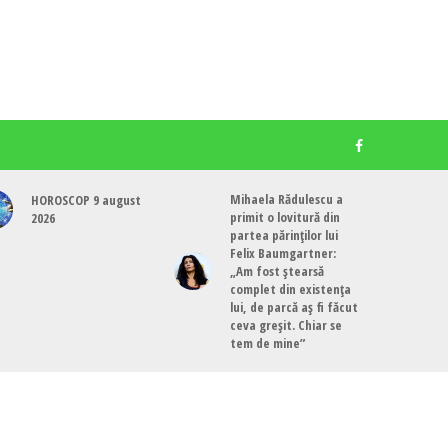
Mihaela Rădulescu a
HOROSCOP 9 august
primit o lovitură din
2026
partea părinților lui
Felix Baumgartner:
„Am fost ștearsă
complet din existența
lui, de parcă aș fi făcut
ceva greșit. Chiar se
tem de mine”