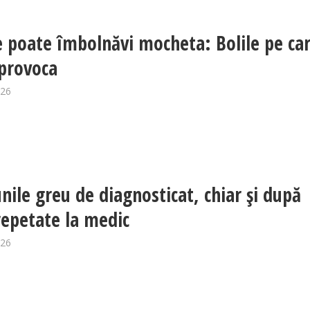
 poate îmbolnăvi mocheta: Bolile pe car
provoca
026
unile greu de diagnosticat, chiar și după
 repetate la medic
026