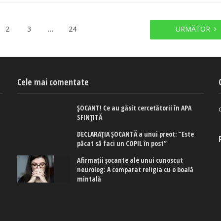
2
3
…
24
URMĂTOR
Cele mai comentate
ȘOCANT! Ce au găsit cercetătorii în APA
SFINȚITĂ
DECLARAȚIA ȘOCANTĂ a unui preot: ”Este
păcat să faci un COPIL în post”
Afirmaţii şocante ale unui cunoscut
neurolog: A comparat religia cu o boală
mintală