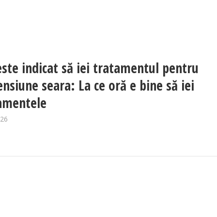
este indicat să iei tratamentul pentru
ensiune seara: La ce oră e bine să iei
amentele
026