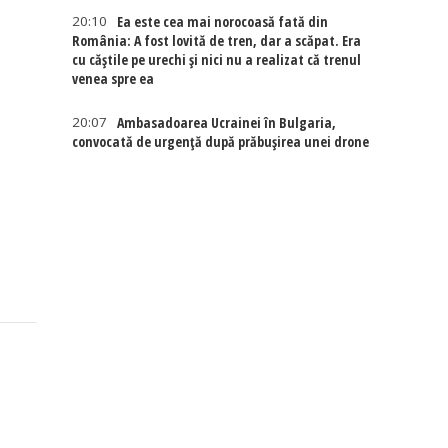
20:10
Ea este cea mai norocoasă fată din
România: A fost lovită de tren, dar a scăpat. Era
cu căștile pe urechi și nici nu a realizat că trenul
venea spre ea
20:07
Ambasadoarea Ucrainei în Bulgaria,
convocată de urgență după prăbușirea unei drone