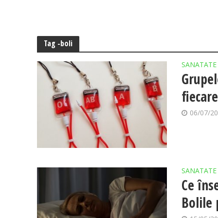
Tag -boli
SANATATE
Grupel
fiecare
06/07/2
SANATATE
Ce îns
Bolile