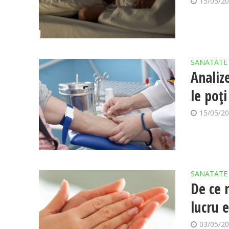
15/05/2
SANATATE
Analiz
le poț
15/05/2
SANATATE
De ce 
lucru 
03/05/2