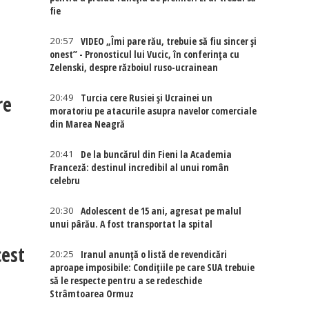
fie
20:57
VIDEO „Îmi pare rău, trebuie să fiu sincer și
onest” - Pronosticul lui Vucic, în conferința cu
Zelenski, despre războiul ruso-ucrainean
re
20:49
Turcia cere Rusiei și Ucrainei un
moratoriu pe atacurile asupra navelor comerciale
din Marea Neagră
20:41
De la buncărul din Fieni la Academia
Franceză: destinul incredibil al unui român
celebru
20:30
Adolescent de 15 ani, agresat pe malul
unui pârău. A fost transportat la spital
cest
20:25
Iranul anunță o listă de revendicări
aproape imposibile: Condițiile pe care SUA trebuie
să le respecte pentru a se redeschide
Strâmtoarea Ormuz