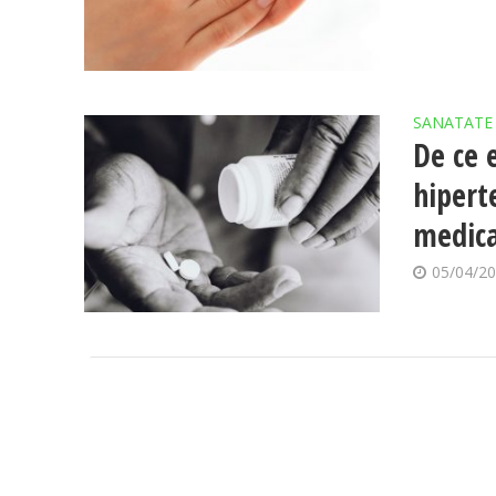
SANATATE
De ce 
hipert
medic
05/04/2