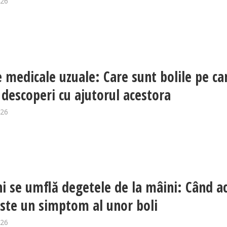
026
e medicale uzuale: Care sunt bolile pe ca
i descoperi cu ajutorul acestora
026
ni se umflă degetele de la mâini: Când a
este un simptom al unor boli
026