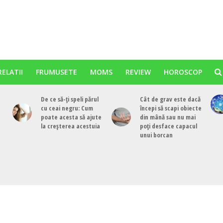
RELATII
FRUMUSETE
MOMS
REVIEW
HOROSCOP
De ce să-ți speli părul
Cât de grav este dacă
cu ceai negru: Cum
începi să scapi obiecte
poate acesta să ajute
din mână sau nu mai
la creșterea acestuia
poți desface capacul
unui borcan