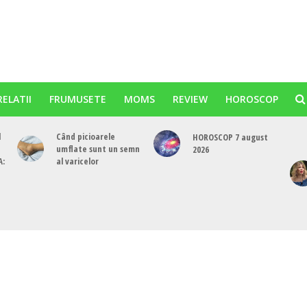
RELATII
FRUMUSETE
MOMS
REVIEW
HOROSCOP
l
Când picioarele
HOROSCOP 7 august
umflate sunt un semn
2026
A:
al varicelor