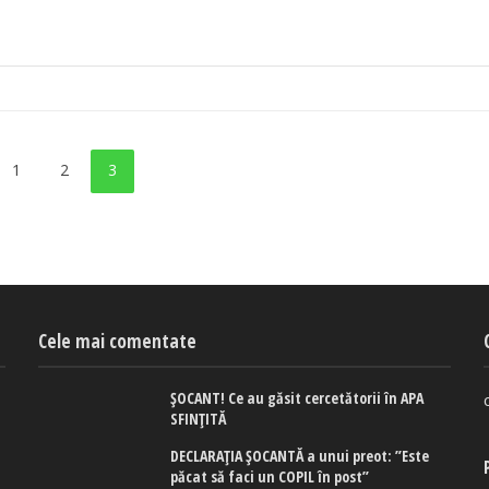
1
2
3
Cele mai comentate
ȘOCANT! Ce au găsit cercetătorii în APA
SFINȚITĂ
DECLARAȚIA ȘOCANTĂ a unui preot: ”Este
păcat să faci un COPIL în post”