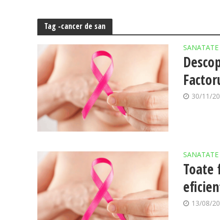
Tag -cancer de san
SANATATE
Descop
Factor
30/11/2
SANATATE
Toate 
eficie
13/08/2