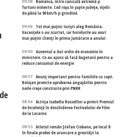
09:08
România, între caniculă extremă și
furtuni violente. Cod roșu în șapte județe, vijelii
de până la 90 km/h și grindină
09:04
Tot mai puțini turiști aleg România.
u
Vacanțele s-au scurtat, iar hotelurile au avut
mai puțini clienți în prima jumătate a anului
09:00
Guvernul a dat ordin de economie în
ministere. Ce au ajuns să facă bugetarii pentru a
reduce consumul de energie
08:57
Anunț important pentru familiile cu copii.
Bolojan promite aprobarea angajărilor pentru
noile creșe construite prin PNRR
 de
08:54
Actriţa Isabella Rossellini a primit Premiul
de Excelenţă în deschiderea Festivalului de Film
de la Locarno
08:53
Atletul român Ștefan Ciobanu, pe locul 8
în finala probei de aruncare a greutății la