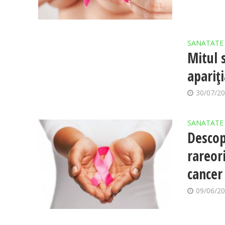
SANATATE
Mitul 
apariţi
30/07/2
SANATATE
Descop
rareor
cancer
09/06/2