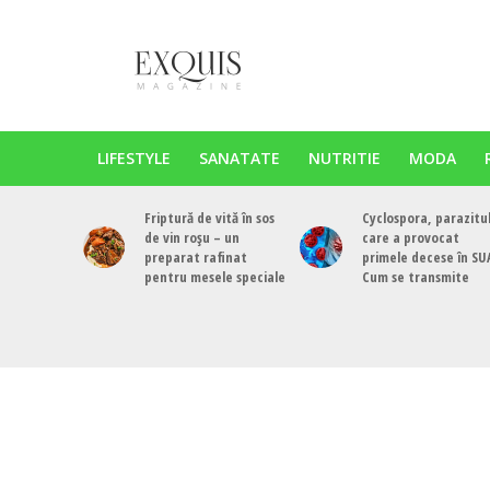
LIFESTYLE
SANATATE
NUTRITIE
MODA
Friptură de vită în sos
Cyclospora, parazitu
de vin roșu – un
care a provocat
preparat rafinat
primele decese în SU
pentru mesele speciale
Cum se transmite