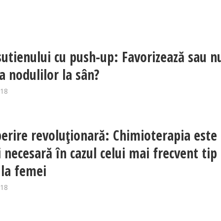
sutienului cu push-up: Favorizează sau n
a nodulilor la sân?
018
erire revoluţionară: Chimioterapia este
i necesară în cazul celui mai frecvent tip
 la femei
018