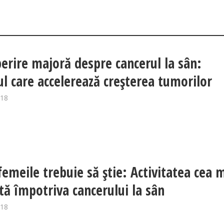
erire majoră despre cancerul la sân:
ul care accelerează creşterea tumorilor
018
femeile trebuie să ştie: Activitatea cea 
ntă împotriva cancerului la sân
018