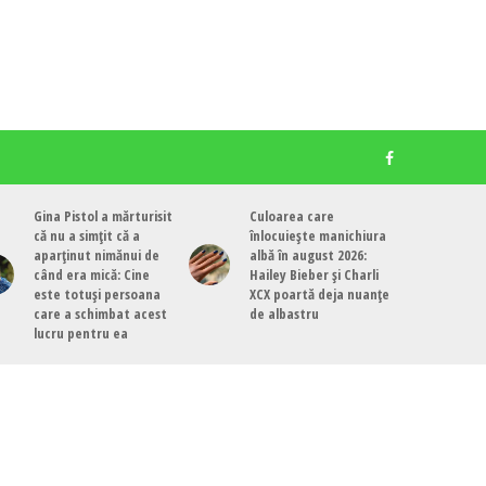
Gina Pistol a mărturisit
Culoarea care
că nu a simțit că a
înlocuiește manichiura
aparținut nimănui de
albă în august 2026:
când era mică: Cine
Hailey Bieber și Charli
este totuși persoana
XCX poartă deja nuanțe
care a schimbat acest
de albastru
lucru pentru ea