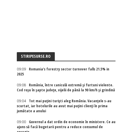
STIRIPESURSE.RO
09:09
Romania's forestry sector turnover falls 21.5% in
2025
09:08
România, între caniculă extremă și furtuni violente.
Cod roșu în șapte județe, vijelii de până la 90 km/h și grindină
09:04
Tot mai puțini turiști aleg România. Vacanțele s-au
scurtat, iar hotelurile au avut mai puțini clienți în prima
jumătate a anului
09:00
Guvernul a dat ordin de economie în ministere. Ce au
ajuns să facă bugetarii pentru a reduce consumul de
energie