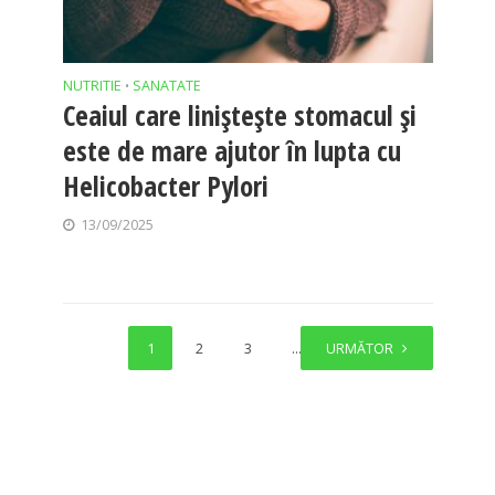
NUTRITIE
SANATATE
•
Ceaiul care liniștește stomacul și
este de mare ajutor în lupta cu
Helicobacter Pylori
13/09/2025
1
2
3
…
URMĂTOR
14