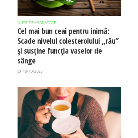
NUTRITIE
SANATATE
•
Cel mai bun ceai pentru inimă:
Scade nivelul colesterolului „rău”
și susține funcția vaselor de
sânge
18/10/2025