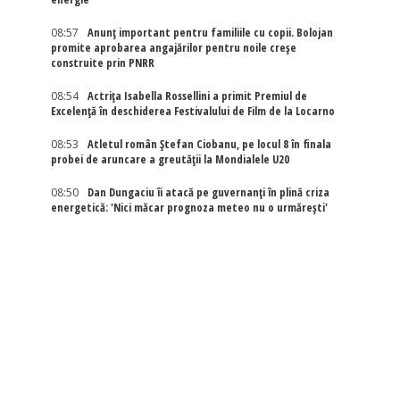
08:57
Anunț important pentru familiile cu copii. Bolojan
promite aprobarea angajărilor pentru noile creșe
construite prin PNRR
08:54
Actriţa Isabella Rossellini a primit Premiul de
Excelenţă în deschiderea Festivalului de Film de la Locarno
08:53
Atletul român Ștefan Ciobanu, pe locul 8 în finala
probei de aruncare a greutății la Mondialele U20
08:50
Dan Dungaciu îi atacă pe guvernanți în plină criza
energetică: 'Nici măcar prognoza meteo nu o urmărești'