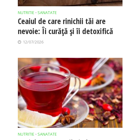
NUTRITIE
SANATATE
•
Ceaiul de care rinichii tăi are
nevoie: Îi curăță și îi detoxifică
12/07/2026
NUTRITIE
SANATATE
•