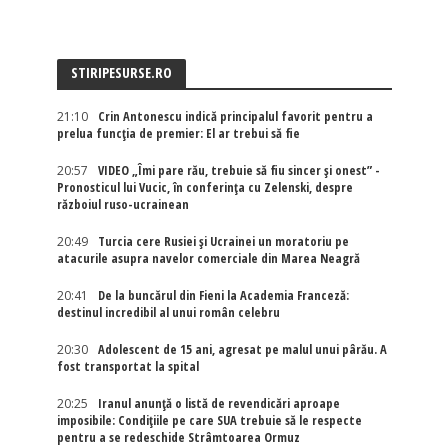
STIRIPESURSE.RO
21:10
Crin Antonescu indică principalul favorit pentru a
prelua funcția de premier: El ar trebui să fie
20:57
VIDEO „Îmi pare rău, trebuie să fiu sincer și onest” -
Pronosticul lui Vucic, în conferința cu Zelenski, despre
războiul ruso-ucrainean
20:49
Turcia cere Rusiei și Ucrainei un moratoriu pe
atacurile asupra navelor comerciale din Marea Neagră
20:41
De la buncărul din Fieni la Academia Franceză:
destinul incredibil al unui român celebru
20:30
Adolescent de 15 ani, agresat pe malul unui pârău. A
fost transportat la spital
20:25
Iranul anunță o listă de revendicări aproape
imposibile: Condițiile pe care SUA trebuie să le respecte
pentru a se redeschide Strâmtoarea Ormuz