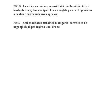
20:10
Ea este cea mai norocoasă fată din România: A fost
lovită de tren, dar a scăpat. Era cu căștile pe urechi și nici nu
a realizat că trenul venea spre ea
20:07
Ambasadoarea Ucrainei în Bulgaria, convocată de
urgență după prăbușirea unei drone