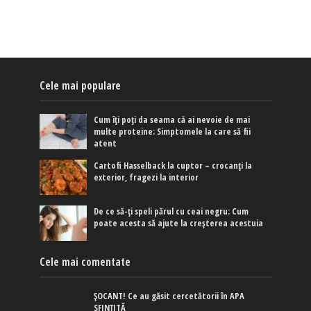
Cele mai populare
Cum îți poți da seama că ai nevoie de mai
multe proteine: Simptomele la care să fii
atent
Cartofi Hasselback la cuptor – crocanți la
exterior, fragezi la interior
De ce să-ți speli părul cu ceai negru: Cum
poate acesta să ajute la creșterea acestuia
Cele mai comentate
ȘOCANT! Ce au găsit cercetătorii în APA
SFINȚITĂ