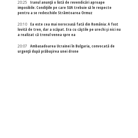
20:25
Iranul anunță o listă de revendicări aproape
imposibile: Condițiile pe care SUA trebuie să le respecte
pentru a se redeschide Strâmtoarea Ormuz
20:10
Ea este cea mai norocoasă fată din România: A fost
lovită de tren, dar a scăpat. Era cu căștile pe urechi și nici nu
a realizat că trenul venea spre ea
20:07
Ambasadoarea Ucrainei în Bulgaria, convocată de
urgență după prăbușirea unei drone