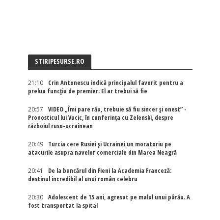
STIRIPESURSE.RO
21:10
Crin Antonescu indică principalul favorit pentru a
prelua funcția de premier: El ar trebui să fie
20:57
VIDEO „Îmi pare rău, trebuie să fiu sincer și onest” -
Pronosticul lui Vucic, în conferința cu Zelenski, despre
războiul ruso-ucrainean
20:49
Turcia cere Rusiei și Ucrainei un moratoriu pe
atacurile asupra navelor comerciale din Marea Neagră
20:41
De la buncărul din Fieni la Academia Franceză:
destinul incredibil al unui român celebru
20:30
Adolescent de 15 ani, agresat pe malul unui pârău. A
fost transportat la spital