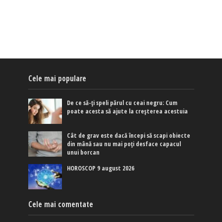
Cele mai populare
De ce să-ți speli părul cu ceai negru: Cum
poate acesta să ajute la creșterea acestuia
Cât de grav este dacă începi să scapi obiecte
din mână sau nu mai poți desface capacul
unui borcan
HOROSCOP 9 august 2026
Cele mai comentate