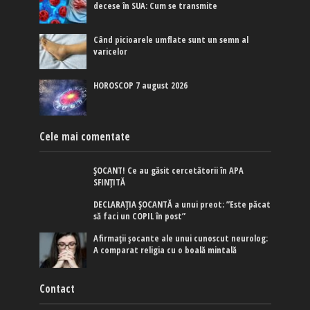
decese în SUA: Cum se transmite
Când picioarele umflate sunt un semn al
varicelor
HOROSCOP 7 august 2026
Cele mai comentate
ȘOCANT! Ce au găsit cercetătorii în APA
SFINȚITĂ
DECLARAȚIA ȘOCANTĂ a unui preot: ”Este păcat
să faci un COPIL în post”
Afirmaţii şocante ale unui cunoscut neurolog:
A comparat religia cu o boală mintală
Contact