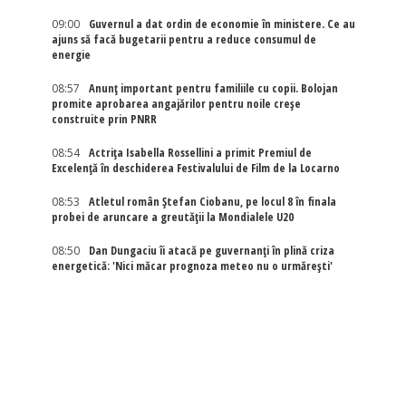
09:00
Guvernul a dat ordin de economie în ministere. Ce au
ajuns să facă bugetarii pentru a reduce consumul de
energie
08:57
Anunț important pentru familiile cu copii. Bolojan
promite aprobarea angajărilor pentru noile creșe
construite prin PNRR
08:54
Actriţa Isabella Rossellini a primit Premiul de
Excelenţă în deschiderea Festivalului de Film de la Locarno
08:53
Atletul român Ștefan Ciobanu, pe locul 8 în finala
probei de aruncare a greutății la Mondialele U20
08:50
Dan Dungaciu îi atacă pe guvernanți în plină criza
energetică: 'Nici măcar prognoza meteo nu o urmărești'