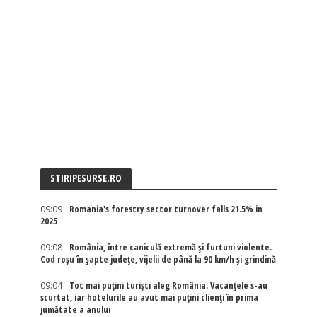
STIRIPESURSE.RO
09:09
Romania's forestry sector turnover falls 21.5% in
2025
09:08
România, între caniculă extremă și furtuni violente.
Cod roșu în șapte județe, vijelii de până la 90 km/h și grindină
09:04
Tot mai puțini turiști aleg România. Vacanțele s-au
scurtat, iar hotelurile au avut mai puțini clienți în prima
jumătate a anului