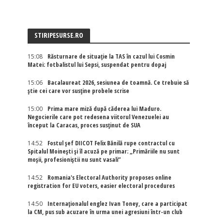
STIRIPESURSE.RO
15:08
Răsturnare de situație la TAS în cazul lui Cosmin
Matei: fotbalistul lui Sepsi, suspendat pentru dopaj
15:06
Bacalaureat 2026, sesiunea de toamnă. Ce trebuie să
știe cei care vor susține probele scrise
15:00
Prima mare miză după căderea lui Maduro.
Negocierile care pot redesena viitorul Venezuelei au
început la Caracas, proces susținut de SUA
14:52
Fostul șef DIICOT Felix Bănilă rupe contractul cu
Spitalul Moinești și îl acuză pe primar: „Primăriile nu sunt
moșii, profesioniștii nu sunt vasali”
14:52
Romania's Electoral Authority proposes online
registration for EU voters, easier electoral procedures
14:50
Internaţionalul englez Ivan Toney, care a participat
la CM, pus sub acuzare în urma unei agresiuni într-un club