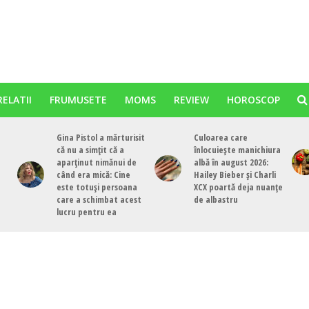
RELATII
FRUMUSETE
MOMS
REVIEW
HOROSCOP
Gina Pistol a mărturisit
Culoarea care
că nu a simțit că a
înlocuiește manichiura
aparținut nimănui de
albă în august 2026:
când era mică: Cine
Hailey Bieber și Charli
este totuși persoana
XCX poartă deja nuanțe
care a schimbat acest
de albastru
lucru pentru ea