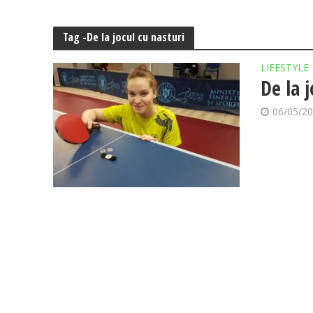
Tag -De la jocul cu nasturi
LIFESTYLE
De la j
06/05/2