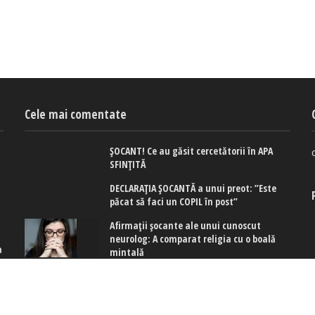
Cele mai comentate
ȘOCANT! Ce au găsit cercetătorii în APA
SFINȚITĂ
DECLARAȚIA ȘOCANTĂ a unui preot: ”Este
păcat să faci un COPIL în post”
Afirmaţii şocante ale unui cunoscut
neurolog: A comparat religia cu o boală
a
mintală
e