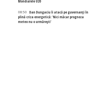
Mondialele U20
08:50
Dan Dungaciu îi atacă pe guvernanți în
plină criza energetică: 'Nici măcar prognoza
meteo nu o urmărești'