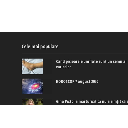
Cele mai populare
Când picioarele umflate sunt un semn al
varicelor
HOROSCOP 7 august 2026
Gina Pistol a mărturisit că nu a simțit că 
aparținut nimănui de când era mică: Cin
este totuși persoana care a schimbat
acest lucru pentru ea