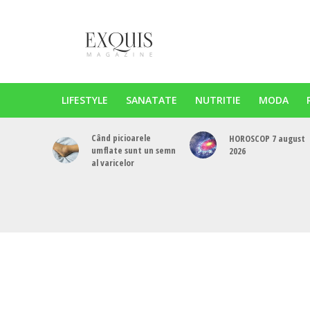
LIFESTYLE
SANATATE
NUTRITIE
MODA
Când picioarele
HOROSCOP 7 august
umflate sunt un semn
2026
al varicelor