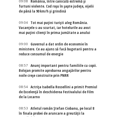
09:08
România, între caniculă extremă și
furtuni violente. Cod roșu în șapte județe, vijelii
de până la 90 km/h și grindină
09:04
Tot mai puțini turiști aleg România.
Vacanțele s-au scurtat, iar hotelurile au avut
mai puțini clienți în prima jumătate a anului
09:00
Guvernul a dat ordin de economie în
ministere. Ce au ajuns să facă bugetarii pentru a
reduce consumul de energie
08:57
Anunț important pentru familiile cu copii.
Bolojan promite aprobarea angajărilor pentru
noile creșe construite prin PNRR
08:54
Actriţa Isabella Rossellini a primit Premiul
de Excelenţă în deschiderea Festivalului de Film
de la Locarno
08:53
Atletul român Ștefan Ciobanu, pe locul 8
în finala probei de aruncare a greutății la