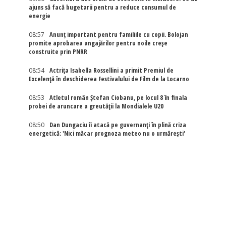
ajuns să facă bugetarii pentru a reduce consumul de
energie
08:57
Anunț important pentru familiile cu copii. Bolojan
promite aprobarea angajărilor pentru noile creșe
construite prin PNRR
08:54
Actriţa Isabella Rossellini a primit Premiul de
Excelenţă în deschiderea Festivalului de Film de la Locarno
08:53
Atletul român Ștefan Ciobanu, pe locul 8 în finala
probei de aruncare a greutății la Mondialele U20
08:50
Dan Dungaciu îi atacă pe guvernanți în plină criza
energetică: 'Nici măcar prognoza meteo nu o urmărești'