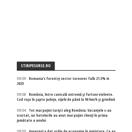
STIRIPESURSE.RO
09:09
Romania's forestry sector turnover falls 21.5% in
2025
09:08
România, între caniculă extremă și furtuni violente.
Cod roșu în șapte județe, vijelii de până la 90 km/h și grindină
09:04
Tot mai puțini turiști aleg România. Vacanțele s-au
scurtat, iar hotelurile au avut mai puțini clienți în prima
jumătate a anului
09:00
Guvernul a dat ordin de economie în ministere. Ce au