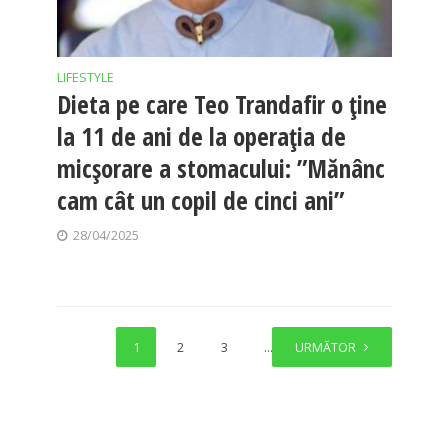
LIFESTYLE
Dieta pe care Teo Trandafir o ține
la 11 de ani de la operația de
micșorare a stomacului: ”Mănânc
cam cât un copil de cinci ani”
28/04/2025
1
2
3
…
URMĂTOR
31