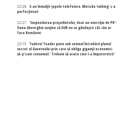
22:28
S-au înmulțit țepele telefonice. Metoda 'vishing' s-a
perfecționat
22:27
'Suspendarea președintelui, doar un exercițiu de PR':
Oana Gheorghiu susține că AUR nu se gândește cât rău ar
face României
22:15
Tudorel Toader pune sub semnul întrebării planul
secret al Guvernului prin care să oblige giganții economici
să-și taie consumul: 'Trebuie să arate cine l-a împuternicit'