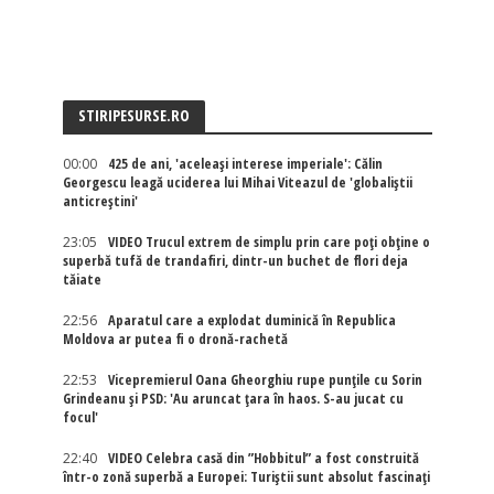
STIRIPESURSE.RO
00:00
425 de ani, 'aceleași interese imperiale': Călin
Georgescu leagă uciderea lui Mihai Viteazul de 'globaliștii
anticreștini'
23:05
VIDEO Trucul extrem de simplu prin care poți obține o
superbă tufă de trandafiri, dintr-un buchet de flori deja
tăiate
22:56
Aparatul care a explodat duminică în Republica
Moldova ar putea fi o dronă-rachetă
22:53
Vicepremierul Oana Gheorghiu rupe punțile cu Sorin
Grindeanu și PSD: 'Au aruncat țara în haos. S-au jucat cu
focul'
22:40
VIDEO Celebra casă din ”Hobbitul” a fost construită
într-o zonă superbă a Europei: Turiștii sunt absolut fascinați