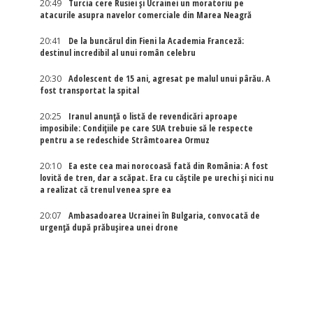
20:49
Turcia cere Rusiei și Ucrainei un moratoriu pe
atacurile asupra navelor comerciale din Marea Neagră
20:41
De la buncărul din Fieni la Academia Franceză:
destinul incredibil al unui român celebru
20:30
Adolescent de 15 ani, agresat pe malul unui pârău. A
fost transportat la spital
20:25
Iranul anunță o listă de revendicări aproape
imposibile: Condițiile pe care SUA trebuie să le respecte
pentru a se redeschide Strâmtoarea Ormuz
20:10
Ea este cea mai norocoasă fată din România: A fost
lovită de tren, dar a scăpat. Era cu căștile pe urechi și nici nu
a realizat că trenul venea spre ea
20:07
Ambasadoarea Ucrainei în Bulgaria, convocată de
urgență după prăbușirea unei drone