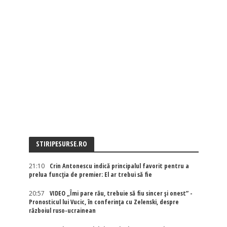
STIRIPESURSE.RO
21:10
Crin Antonescu indică principalul favorit pentru a
prelua funcția de premier: El ar trebui să fie
20:57
VIDEO „Îmi pare rău, trebuie să fiu sincer și onest” -
Pronosticul lui Vucic, în conferința cu Zelenski, despre
războiul ruso-ucrainean