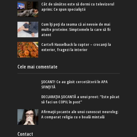
Cât de sănătos este să dormi cu televizorul
aprins: Ce spun specialiștii
Cum îți poți da seama că ai nevoie de mai
multe proteine: Simptomele la care să fii
atent
Cartofi Hasselback la cuptor – crocanți la
exterior, fragezi la interior
Cele mai comentate
ȘOCANT! Ce au găsit cercetătorii în APA
SFINȚITĂ
DECLARAȚIA ȘOCANTĂ a unui preot: ”Este păcat
să faci un COPIL în post”
Afirmaţii şocante ale unui cunoscut neurolog:
A comparat religia cu o boală mintală
Contact