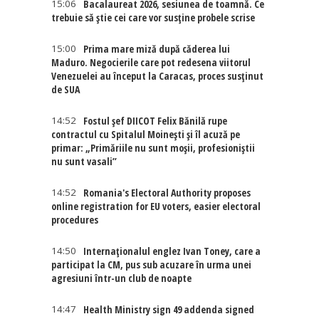
15:06
Bacalaureat 2026, sesiunea de toamnă. Ce
trebuie să știe cei care vor susține probele scrise
15:00
Prima mare miză după căderea lui
Maduro. Negocierile care pot redesena viitorul
Venezuelei au început la Caracas, proces susținut
de SUA
14:52
Fostul șef DIICOT Felix Bănilă rupe
contractul cu Spitalul Moinești și îl acuză pe
primar: „Primăriile nu sunt moșii, profesioniștii
nu sunt vasali”
14:52
Romania's Electoral Authority proposes
online registration for EU voters, easier electoral
procedures
14:50
Internaţionalul englez Ivan Toney, care a
participat la CM, pus sub acuzare în urma unei
agresiuni într-un club de noapte
14:47
Health Ministry sign 49 addenda signed