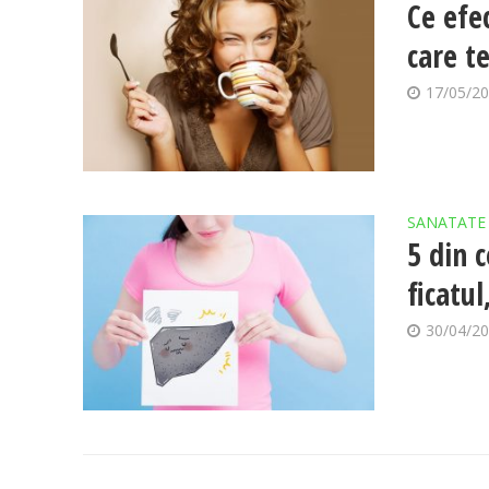
Ce efe
care t
17/05/2
SANATATE
5 din 
ficatul
30/04/2