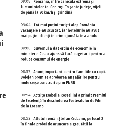
09:08
România, între caniculă extremă și
furtuni violente. Cod roșu în șapte județe, vijelii
de până la 90 km/h și grindină
09:04
Tot mai puțini turiști aleg România.
a
Vacanțele s-au scurtat, iar hotelurile au avut
mai puțini clienți în prima jumătate a anului
ui
09:00
Guvernul a dat ordin de economie în
ministere. Ce au ajuns să facă bugetarii pentru a
reduce consumul de energie
08:57
Anunț important pentru familiile cu copii.
Bolojan promite aprobarea angajărilor pentru
noile creșe construite prin PNRR
re
08:54
Actriţa Isabella Rossellini a primit Premiul
de Excelenţă în deschiderea Festivalului de Film
de la Locarno
08:53
Atletul român Ștefan Ciobanu, pe locul 8
în finala probei de aruncare a greutății la