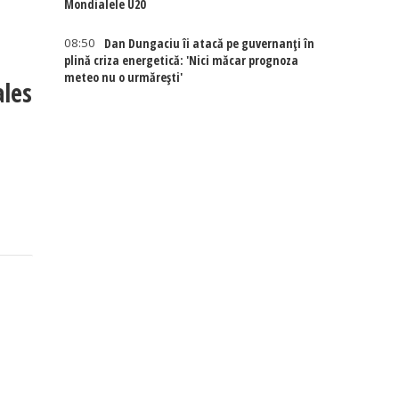
Mondialele U20
08:50
Dan Dungaciu îi atacă pe guvernanți în
plină criza energetică: 'Nici măcar prognoza
meteo nu o urmărești'
ales