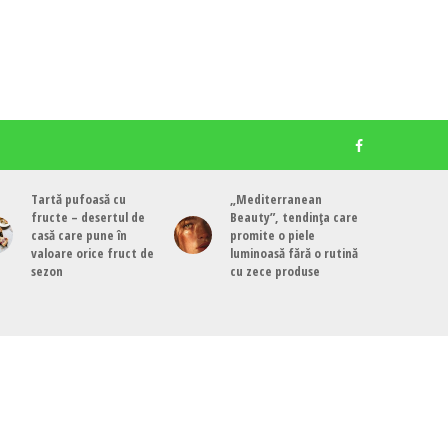
Tartă pufoasă cu
„Mediterranean
fructe – desertul de
Beauty”, tendința care
casă care pune în
promite o piele
valoare orice fruct de
luminoasă fără o rutină
sezon
cu zece produse