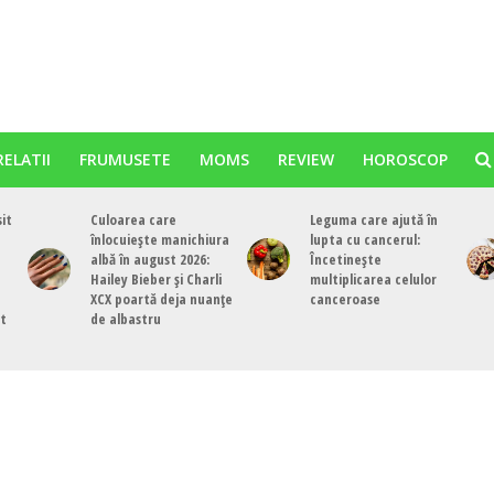
RELATII
FRUMUSETE
MOMS
REVIEW
HOROSCOP
sit
Culoarea care
Leguma care ajută în
înlocuiește manichiura
lupta cu cancerul:
albă în august 2026:
Încetinește
Hailey Bieber și Charli
multiplicarea celulor
XCX poartă deja nuanțe
canceroase
st
de albastru