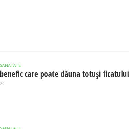
SANATATE
 benefic care poate dăuna totuși ficatulu
026
SANATATE