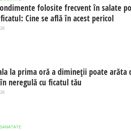
ondimente folosite frecvent în salate p
ficatul: Cine se află în acest pericol
026
la la prima oră a dimineții poate arăta 
 în neregulă cu ficatul tău
026
SANATATE