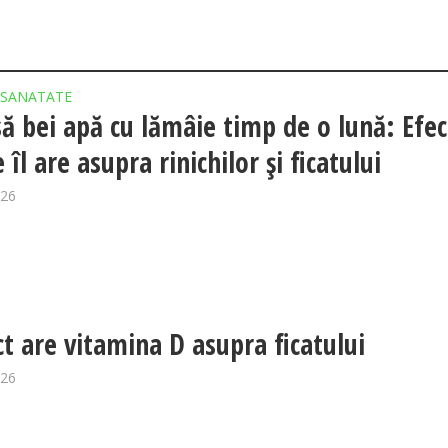
SANATATE
să bei apă cu lămâie timp de o lună: Efec
 îl are asupra rinichilor și ficatului
026
ct are vitamina D asupra ficatului
026