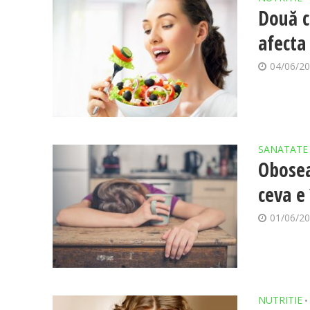
Două c
afecta 
04/06/2
SANATATE
Obosea
ceva e
01/06/2
NUTRITIE
•