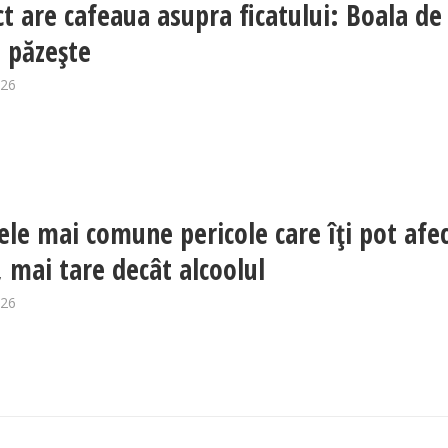
ct are cafeaua asupra ficatului: Boala de
e păzește
026
cele mai comune pericole care îți pot afe
, mai tare decât alcoolul
026