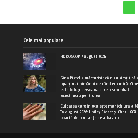
1
Cele mai populare
HOROSCOP 7 august 2026
Gina Pistol a mărturisit că nu a simțit că 
aparținut nimănui de când era mică: Cin
este totuși persoana care a schimbat
acest lucru pentru ea
Culoarea care înlocuiește manichiura alb
în august 2026: Hailey Bieber și Charli XCX
poartă deja nuanțe de albastru