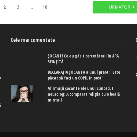
2
3
…
18
URMĂTOR
Cele mai comentate
ȘOCANT! Ce au găsit cercetătorii în APA
SFINȚITĂ
DECLARAȚIA ȘOCANTĂ a unui preot: ”Este
a
păcat să faci un COPIL în post”
e
Afirmaţii şocante ale unui cunoscut
neurolog: A comparat religia cu o boală
mintală
ă