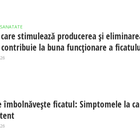
SANATATE
 care stimulează producerea și eliminare
i contribuie la buna funcționare a ficatul
026
 îmbolnăvește ficatul: Simptomele la ca
atent
026