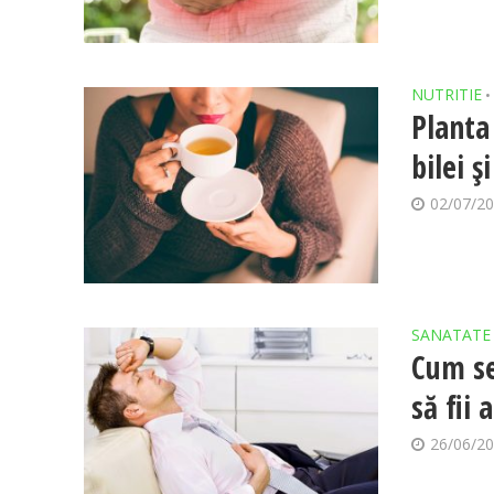
NUTRITIE
•
Planta
bilei ș
02/07/2
SANATATE
Cum se
să fii 
26/06/2