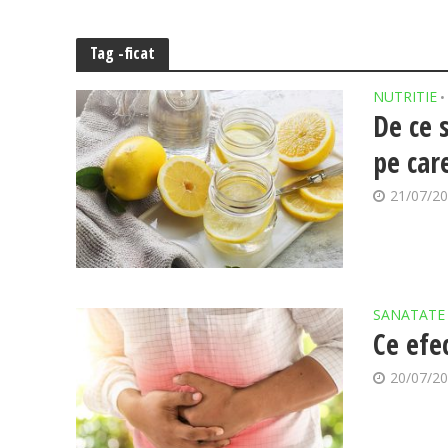
Tag -ficat
NUTRITIE
•
De ce 
pe care
21/07/2
SANATATE
Ce efe
20/07/2