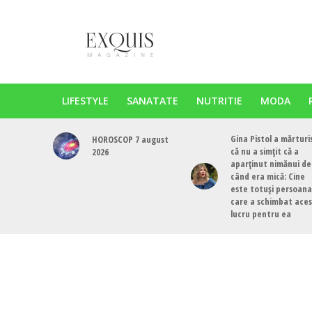
LIFESTYLE
SANATATE
NUTRITIE
MODA
Gina Pistol a mărturi
HOROSCOP 7 august
că nu a simțit că a
2026
aparținut nimănui de
când era mică: Cine
este totuși persoana
care a schimbat ace
lucru pentru ea