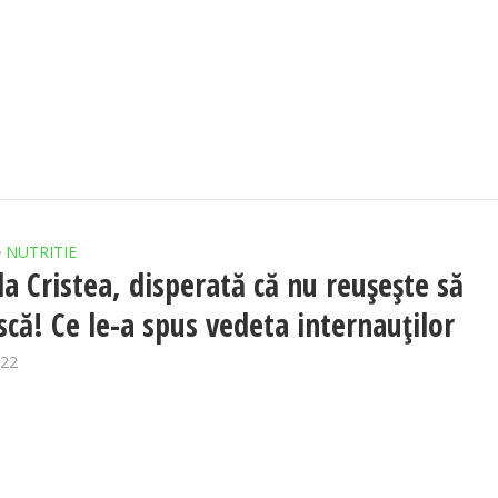
NUTRITIE
•
la Cristea, disperată că nu reușește să
scă! Ce le-a spus vedeta internauților
022