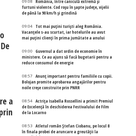
09:08
România, între caniculă extremă și
furtuni violente. Cod roșu în șapte județe, vijelii
de până la 90 km/h și grindină
09:04
Tot mai puțini turiști aleg România.
-o
Vacanțele s-au scurtat, iar hotelurile au avut
mai puțini clienți în prima jumătate a anului
 De
09:00
Guvernul a dat ordin de economie în
ministere. Ce au ajuns să facă bugetarii pentru a
reduce consumul de energie
08:57
Anunț important pentru familiile cu copii.
Bolojan promite aprobarea angajărilor pentru
noile creșe construite prin PNRR
re a
08:54
Actriţa Isabella Rossellini a primit Premiul
de Excelenţă în deschiderea Festivalului de Film
prin
de la Locarno
08:53
Atletul român Ștefan Ciobanu, pe locul 8
în finala probei de aruncare a greutății la