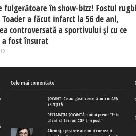
 fulgerătoare în show-bizz! Fostul rugb
 Toader a făcut infarct la 56 de ani,
ea controversată a sportivului și cu ce
 a fost însurat
019
Cele mai comentate
a
ȘOCANT! Ce au găsit cercetătorii în APA
e
SFINȚITĂ
DECLARAȚIA ȘOCANTĂ a unui preot: ”Este
păcat să faci un COPIL în post”
ă
Afirmaţii şocante ale unui cunoscut