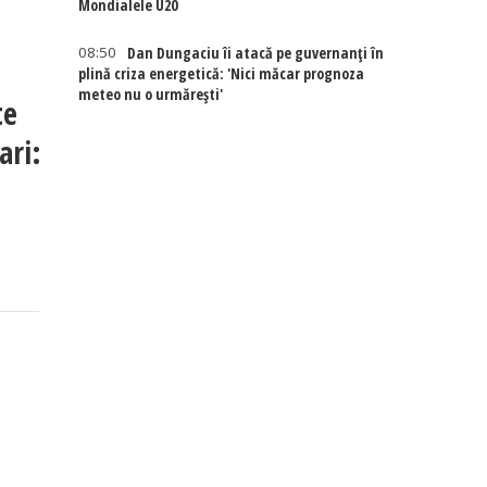
Mondialele U20
08:50
Dan Dungaciu îi atacă pe guvernanți în
plină criza energetică: 'Nici măcar prognoza
meteo nu o urmărești'
te
ari: