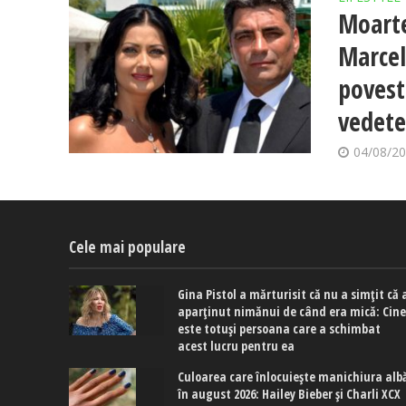
Moarte
Marcel
povest
vedete
04/08/2
Cele mai populare
Gina Pistol a mărturisit că nu a simțit că 
aparținut nimănui de când era mică: Cin
este totuși persoana care a schimbat
acest lucru pentru ea
Culoarea care înlocuiește manichiura alb
în august 2026: Hailey Bieber și Charli XCX