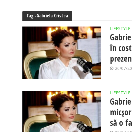
Tag -Gabriela Cristea
LIFESTYLE
Gabriel
în cos
prezen
26/07/2
LIFESTYLE
Gabriel
micșor
să o f