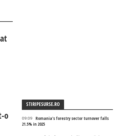
șat
STIRIPESURSE.RO
t-o
09:09
Romania's forestry sector turnover falls
21.5% in 2025