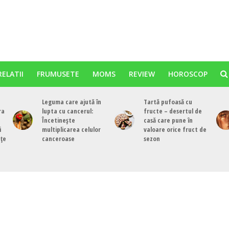
RELATII
FRUMUSETE
MOMS
REVIEW
HOROSCOP
Leguma care ajută în
Tartă pufoasă cu
ra
lupta cu cancerul:
fructe – desertul de
Încetinește
casă care pune în
i
multiplicarea celulor
valoare orice fruct de
nțe
canceroase
sezon