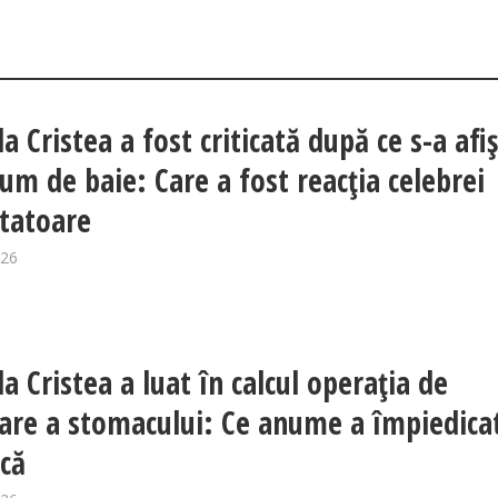
a Cristea a fost criticată după ce s-a afi
tum de baie: Care a fost reacția celebrei
tatoare
026
a Cristea a luat în calcul operația de
are a stomacului: Ce anume a împiedica
acă