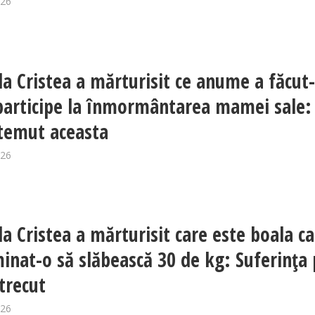
026
la Cristea a mărturisit ce anume a făcut
participe la înmormântarea mamei sale:
 temut aceasta
026
la Cristea a mărturisit care este boala ca
inat-o să slăbească 30 de kg: Suferința 
 trecut
026