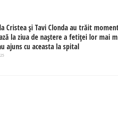
la Cristea și Tavi Clonda au trăit momen
ază la ziua de naștere a fetiței lor mai m
au ajuns cu aceasta la spital
025