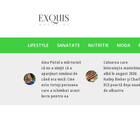
LIFESTYLE
SANATATE
NUTRITIE
MODA
Gina Pistol a mărturisit
Culoarea care
că nu a simțit că a
înlocuiește manichiu
aparținut nimănui de
albă în august 2026:
când era mică: Cine
Hailey Bieber și Charl
este totuși persoana
XCX poartă deja nua
care a schimbat acest
de albastru
lucru pentru ea