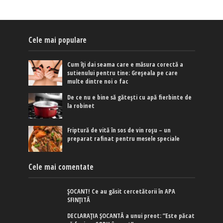
Cele mai populare
Cum îți dai seama care e măsura corectă a
sutienului pentru tine: Greșeala pe care
multe dintre noi o fac
De ce nu e bine să gătești cu apă fierbinte de
la robinet
Friptură de vită în sos de vin roșu – un
preparat rafinat pentru mesele speciale
Cele mai comentate
ȘOCANT! Ce au găsit cercetătorii în APA
SFINȚITĂ
DECLARAȚIA ȘOCANTĂ a unui preot: ”Este păcat