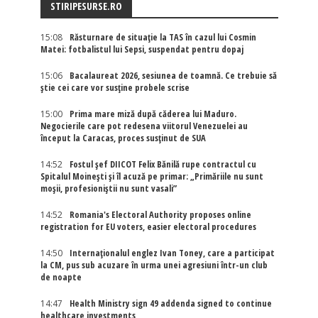
STIRIPESURSE.RO
15:08
Răsturnare de situație la TAS în cazul lui Cosmin
Matei: fotbalistul lui Sepsi, suspendat pentru dopaj
15:06
Bacalaureat 2026, sesiunea de toamnă. Ce trebuie să
știe cei care vor susține probele scrise
15:00
Prima mare miză după căderea lui Maduro.
Negocierile care pot redesena viitorul Venezuelei au
început la Caracas, proces susținut de SUA
14:52
Fostul șef DIICOT Felix Bănilă rupe contractul cu
Spitalul Moinești și îl acuză pe primar: „Primăriile nu sunt
moșii, profesioniștii nu sunt vasali”
14:52
Romania's Electoral Authority proposes online
registration for EU voters, easier electoral procedures
14:50
Internaţionalul englez Ivan Toney, care a participat
la CM, pus sub acuzare în urma unei agresiuni într-un club
de noapte
14:47
Health Ministry sign 49 addenda signed to continue
healthcare investments