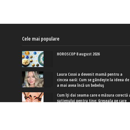
Cele mai populare
HOROSCOP 8 august 2026
Laura Cosoi a devenit mamă pentru a
cincea oară: Cum se gândește la ideea de
a mai avea încă un bebeluș
Cum îți dai seama care e măsura corectă 
sutienului pentru tine: Greșeala pe care
multe dintre noi o facem
Copyright © 2017-2024. www.exquis.ro |
Modifică setări