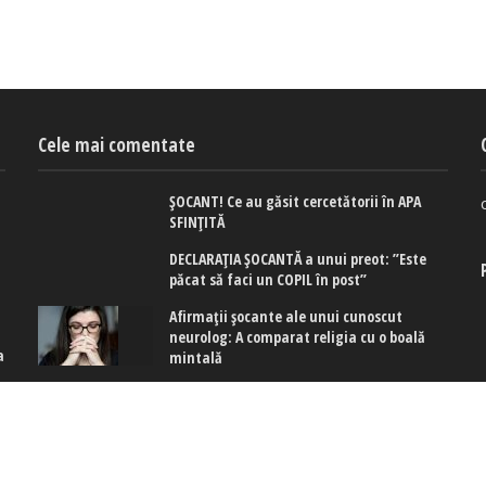
Cele mai comentate
ȘOCANT! Ce au găsit cercetătorii în APA
SFINȚITĂ
DECLARAȚIA ȘOCANTĂ a unui preot: ”Este
păcat să faci un COPIL în post”
Afirmaţii şocante ale unui cunoscut
neurolog: A comparat religia cu o boală
a
mintală
 cookies
|
Politica de confidențialitate
|
Politica de cookies