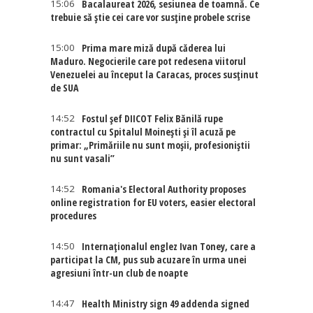
15:06
Bacalaureat 2026, sesiunea de toamnă. Ce
trebuie să știe cei care vor susține probele scrise
15:00
Prima mare miză după căderea lui
Maduro. Negocierile care pot redesena viitorul
Venezuelei au început la Caracas, proces susținut
de SUA
14:52
Fostul șef DIICOT Felix Bănilă rupe
contractul cu Spitalul Moinești și îl acuză pe
primar: „Primăriile nu sunt moșii, profesioniștii
nu sunt vasali”
14:52
Romania's Electoral Authority proposes
online registration for EU voters, easier electoral
procedures
14:50
Internaţionalul englez Ivan Toney, care a
participat la CM, pus sub acuzare în urma unei
agresiuni într-un club de noapte
14:47
Health Ministry sign 49 addenda signed