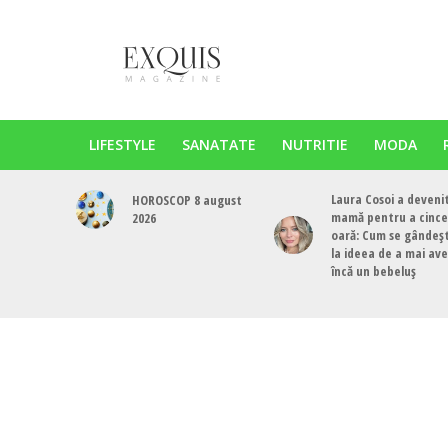
LIFESTYLE
SANATATE
NUTRITIE
MODA
Laura Cosoi a deveni
HOROSCOP 8 august
mamă pentru a cinc
2026
oară: Cum se gândeș
la ideea de a mai av
încă un bebeluș