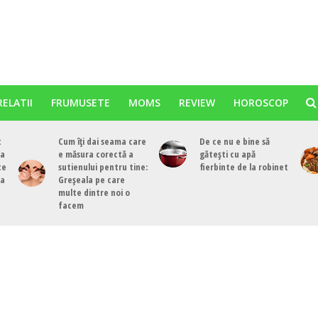
RELATII
FRUMUSETE
MOMS
REVIEW
HOROSCOP
t
Cum îți dai seama care
De ce nu e bine să
ea
e măsura corectă a
gătești cu apă
te
sutienului pentru tine:
fierbinte de la robinet
ea
Greșeala pe care
multe dintre noi o
facem