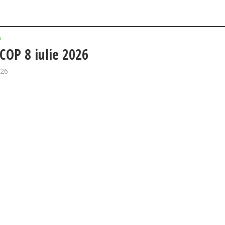
P
OP 8 iulie 2026
026