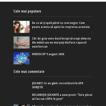
Cele mai populare
De ce să-ți speli părul cu ceai negru: Cum
poate acesta să ajute la creșterea acestuia
Cât de grav este dacă începi să scapi obiecte
din mână sau nu mai poți desface capacul
unui borcan
HOROSCOP 9 august 2026
Cele mai comentate
ȘOCANT! Ce au găsit cercetătorii în APA
SFINȚITĂ
DECLARAȚIA ȘOCANTĂ a unui preot: ”Este păcat
să faci un COPIL în post”