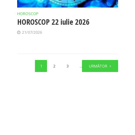
HOROSCOP
HOROSCOP 22 iulie 2026
21/07/2026
1
2
3
…
URMĂTOR
15