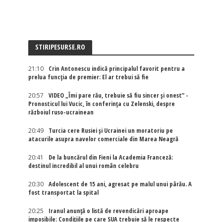
STIRIPESURSE.RO
21:10
Crin Antonescu indică principalul favorit pentru a
prelua funcția de premier: El ar trebui să fie
20:57
VIDEO „Îmi pare rău, trebuie să fiu sincer și onest” -
Pronosticul lui Vucic, în conferința cu Zelenski, despre
războiul ruso-ucrainean
20:49
Turcia cere Rusiei și Ucrainei un moratoriu pe
atacurile asupra navelor comerciale din Marea Neagră
20:41
De la buncărul din Fieni la Academia Franceză:
destinul incredibil al unui român celebru
20:30
Adolescent de 15 ani, agresat pe malul unui pârău. A
fost transportat la spital
20:25
Iranul anunță o listă de revendicări aproape
imposibile: Condițiile pe care SUA trebuie să le respecte