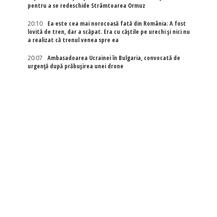
pentru a se redeschide Strâmtoarea Ormuz
20:10
Ea este cea mai norocoasă fată din România: A fost
lovită de tren, dar a scăpat. Era cu căștile pe urechi și nici nu
a realizat că trenul venea spre ea
20:07
Ambasadoarea Ucrainei în Bulgaria, convocată de
urgență după prăbușirea unei drone