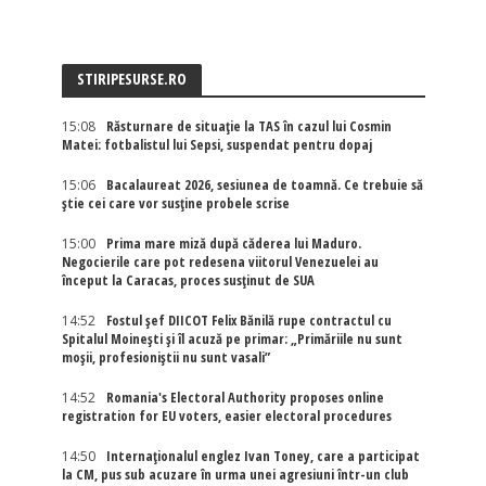
STIRIPESURSE.RO
15:08
Răsturnare de situație la TAS în cazul lui Cosmin
Matei: fotbalistul lui Sepsi, suspendat pentru dopaj
15:06
Bacalaureat 2026, sesiunea de toamnă. Ce trebuie să
știe cei care vor susține probele scrise
15:00
Prima mare miză după căderea lui Maduro.
Negocierile care pot redesena viitorul Venezuelei au
început la Caracas, proces susținut de SUA
14:52
Fostul șef DIICOT Felix Bănilă rupe contractul cu
Spitalul Moinești și îl acuză pe primar: „Primăriile nu sunt
moșii, profesioniștii nu sunt vasali”
14:52
Romania's Electoral Authority proposes online
registration for EU voters, easier electoral procedures
14:50
Internaţionalul englez Ivan Toney, care a participat
la CM, pus sub acuzare în urma unei agresiuni într-un club