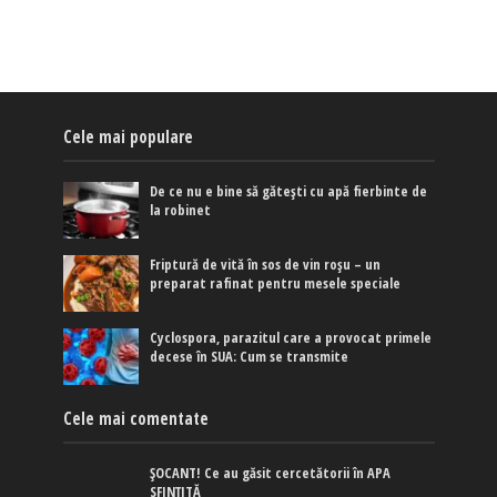
Cele mai populare
De ce nu e bine să gătești cu apă fierbinte de
la robinet
Friptură de vită în sos de vin roșu – un
preparat rafinat pentru mesele speciale
Cyclospora, parazitul care a provocat primele
decese în SUA: Cum se transmite
Cele mai comentate
ȘOCANT! Ce au găsit cercetătorii în APA
SFINȚITĂ