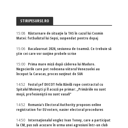
STIRIPESURSE.RO
15:08
Răsturnare de situație la TAS în cazul lui Cosmin
Matei: fotbalistul lui Sepsi, suspendat pentru dopaj
15:06
Bacalaureat 2026, sesiunea de toamnă. Ce trebuie să
știe cei care vor susține probele scrise
15:00
Prima mare miză după căderea lui Maduro.
Negocierile care pot redesena viitorul Venezuelei au
început la Caracas, proces susținut de SUA
14:52
Fostul șef DIICOT Felix Bănilă rupe contractul cu
Spitalul Moinești și îl acuză pe primar: „Primăriile nu sunt
moșii, profesioniștii nu sunt vasali”
14:52
Romania's Electoral Authority proposes online
registration for EU voters, easier electoral procedures
14:50
Internaţionalul englez Ivan Toney, care a participat
la CM, pus sub acuzare în urma unei agresiuni într-un club