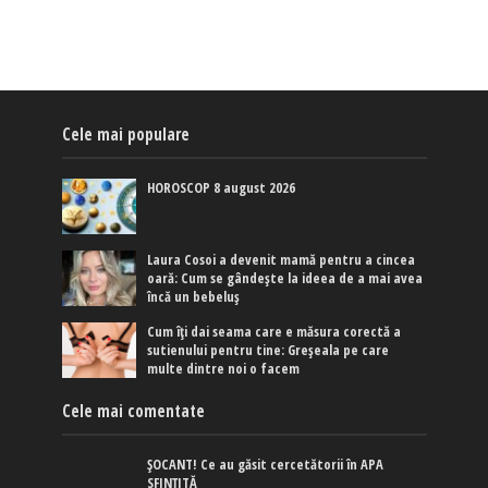
Cele mai populare
HOROSCOP 8 august 2026
Laura Cosoi a devenit mamă pentru a cincea
oară: Cum se gândește la ideea de a mai avea
încă un bebeluș
Cum îți dai seama care e măsura corectă a
sutienului pentru tine: Greșeala pe care
multe dintre noi o facem
Cele mai comentate
ȘOCANT! Ce au găsit cercetătorii în APA
SFINȚITĂ