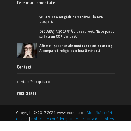
Cele mai comentate
ȘOCANT! Ce au găsit cercetătorii în APA
SFINȚITĂ
DECLARAȚIA ȘOCANTĂ a unui preot: ”Este păcat
să faci un COPIL în post”
Afirmaţii şocante ale unui cunoscut neurolog:
A comparat religia cu o boală mintală
Contact
contact@exquis.ro
Publicitate
Copyright © 2017-2024. www.exquis.ro |
Modifică setări
cookies
|
Politica de confidențialitate
|
Politica de cookies