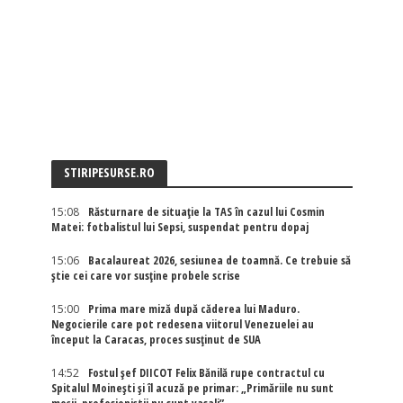
STIRIPESURSE.RO
15:08
Răsturnare de situație la TAS în cazul lui Cosmin
Matei: fotbalistul lui Sepsi, suspendat pentru dopaj
15:06
Bacalaureat 2026, sesiunea de toamnă. Ce trebuie să
știe cei care vor susține probele scrise
15:00
Prima mare miză după căderea lui Maduro.
Negocierile care pot redesena viitorul Venezuelei au
început la Caracas, proces susținut de SUA
14:52
Fostul șef DIICOT Felix Bănilă rupe contractul cu
Spitalul Moinești și îl acuză pe primar: „Primăriile nu sunt