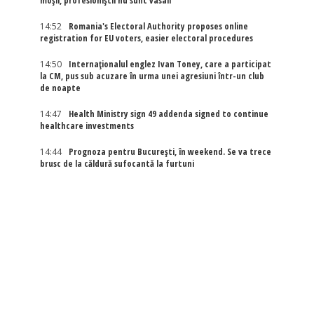
moșii, profesioniștii nu sunt vasali”
14:52
Romania's Electoral Authority proposes online
registration for EU voters, easier electoral procedures
14:50
Internaţionalul englez Ivan Toney, care a participat
la CM, pus sub acuzare în urma unei agresiuni într-un club
de noapte
14:47
Health Ministry sign 49 addenda signed to continue
healthcare investments
14:44
Prognoza pentru București, în weekend. Se va trece
brusc de la căldură sufocantă la furtuni