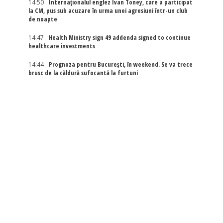
14:50
Internaţionalul englez Ivan Toney, care a participat
la CM, pus sub acuzare în urma unei agresiuni într-un club
de noapte
14:47
Health Ministry sign 49 addenda signed to continue
healthcare investments
14:44
Prognoza pentru București, în weekend. Se va trece
brusc de la căldură sufocantă la furtuni