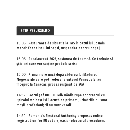
STIRIPESURSE.RO
15:08
Răsturnare de situație la TAS în cazul lui Cosmin
Matei: fotbalistul lui Sepsi, suspendat pentru dopaj
15:06
Bacalaureat 2026, sesiunea de toamnă. Ce trebuie să
știe cei care vor susține probele scrise
15:00
Prima mare miză după căderea lui Maduro.
Negocierile care pot redesena viitorul Venezuelei au
început la Caracas, proces susținut de SUA
14:52
Fostul șef DIICOT Felix Bănilă rupe contractul cu
Spitalul Moinești și îl acuză pe primar: „Primăriile nu sunt
moșii, profesioniștii nu sunt vasali”
14:52
Romania's Electoral Authority proposes online
registration for EU voters, easier electoral procedures