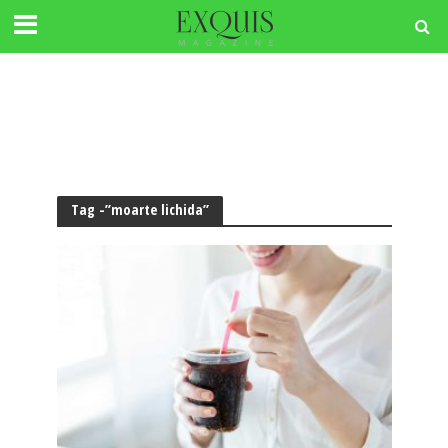
Tag -”moarte lichida”