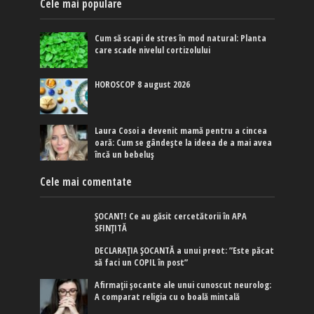
Cele mai populare
Cum să scapi de stres în mod natural: Planta
care scade nivelul cortizolului
HOROSCOP 8 august 2026
Laura Cosoi a devenit mamă pentru a cincea
oară: Cum se gândește la ideea de a mai avea
încă un bebeluș
Cele mai comentate
ȘOCANT! Ce au găsit cercetătorii în APA
SFINȚITĂ
DECLARAȚIA ȘOCANTĂ a unui preot: ”Este păcat
să faci un COPIL în post”
Afirmaţii şocante ale unui cunoscut neurolog:
A comparat religia cu o boală mintală