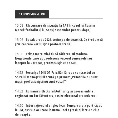
STIRIPESURSE.RO
15:08
Răsturnare de situație la TAS în cazul lui Cosmin
Matei: fotbalistul lui Sepsi, suspendat pentru dopaj
15:06
Bacalaureat 2026, sesiunea de toamnă. Ce trebuie să
știe cei care vor susține probele scrise
15:00
Prima mare miză după căderea lui Maduro.
Negocierile care pot redesena viitorul Venezuelei au
început la Caracas, proces susținut de SUA
14:52
Fostul șef DIICOT Felix Bănilă rupe contractul cu
Spitalul Moinești și îl acuză pe primar: „Primăriile nu sunt
moșii, profesioniștii nu sunt vasali”
14:52
Romania's Electoral Authority proposes online
registration for EU voters, easier electoral procedures
14:50
Internaţionalul englez Ivan Toney, care a participat
la CM, pus sub acuzare în urma unei agresiuni într-un club
de noapte