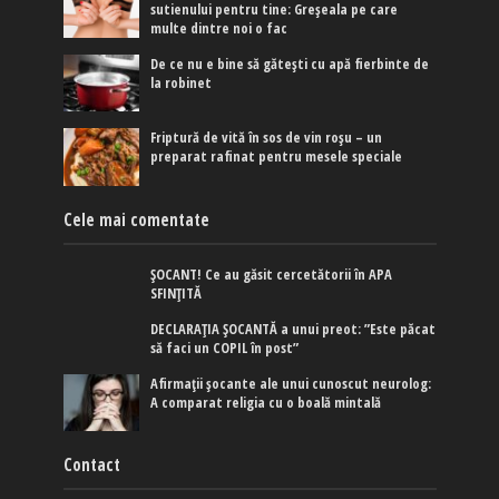
sutienului pentru tine: Greșeala pe care
multe dintre noi o fac
De ce nu e bine să gătești cu apă fierbinte de
la robinet
Friptură de vită în sos de vin roșu – un
preparat rafinat pentru mesele speciale
Cele mai comentate
ȘOCANT! Ce au găsit cercetătorii în APA
SFINȚITĂ
DECLARAȚIA ȘOCANTĂ a unui preot: ”Este păcat
să faci un COPIL în post”
Afirmaţii şocante ale unui cunoscut neurolog:
A comparat religia cu o boală mintală
Contact