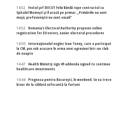
14:52
Fostul șef DIICOT Felix Bănilă rupe contractul cu
Spitalul Moinești și îl acuză pe primar: „Primăriile nu sunt
moșii, profesioniștii nu sunt vasali”
14:52
Romania's Electoral Authority proposes online
registration for EU voters, easier electoral procedures
14:50
Internaţionalul englez Ivan Toney, care a participat
la CM, pus sub acuzare în urma unei agresiuni într-un club
de noapte
14:47
Health Ministry sign 49 addenda signed to continue
healthcare investments
14:44
Prognoza pentru București, în weekend. Se va trece
brusc de la căldură sufocantă la furtuni