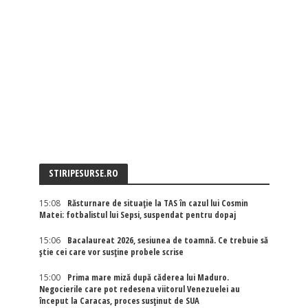
STIRIPESURSE.RO
15:08
Răsturnare de situație la TAS în cazul lui Cosmin
Matei: fotbalistul lui Sepsi, suspendat pentru dopaj
15:06
Bacalaureat 2026, sesiunea de toamnă. Ce trebuie să
știe cei care vor susține probele scrise
15:00
Prima mare miză după căderea lui Maduro.
Negocierile care pot redesena viitorul Venezuelei au
început la Caracas, proces susținut de SUA