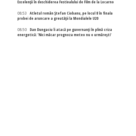
Excelenţă în deschiderea Festivalului de Film de la Locarno
08:53
Atletul român Ștefan Ciobanu, pe locul 8 în finala
probei de aruncare a greutății la Mondialele U20
08:50
Dan Dungaciu îi atacă pe guvernanți în plină criza
energetică: 'Nici măcar prognoza meteo nu o urmărești'