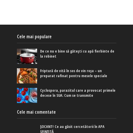
Cele mai populare
De ce nu e bine să gătești cu apă fierbinte de
la robinet
Friptură de vită în sos de vin roșu – un
preparat rafinat pentru mesele speciale
Cyclospora, parazitul care a provocat primele
decese în SUA: Cum se transmite
Cele mai comentate
ȘOCANT! Ce au găsit cercetătorii în APA
SFINȚITĂ