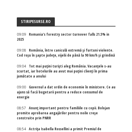
STIRIPESURSE.RO
09:09
Romania's forestry sector turnover falls 21.5% in
2025
09:08
România, între caniculă extremă și furtuni violente.
Cod roșu în șapte județe, vijelii de până la 90 km/h și grindină
09:04
Tot mai puțini turiști aleg România. Vacanțele s-au
scurtat, iar hotelurile au avut mai puțini clienți în prima
jumătate a anului
09:00
Guvernul a dat ordin de economie în ministere. Ce au
ajuns să facă bugetarii pentru a reduce consumul de
energie
08:57
Anunț important pentru familiile cu copii. Bolojan
promite aprobarea angajărilor pentru noile creșe
construite prin PNRR
08:54
Actriţa Isabella Rossellini a primit Premiul de