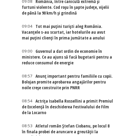
09:08
România, între caniculă extremă și
furtuni violente. Cod roșu în șapte județe, vijelii
de până la 90 km/h și grindină
09:04
Tot mai puțini turiști aleg România.
Vacanțele s-au scurtat, iar hotelurile au avut
mai puțini clienți în prima jumătate a anului
09:00
Guvernul a dat ordin de economie în
ministere. Ce au ajuns să facă bugetarii pentru a
reduce consumul de energie
08:57
Anunț important pentru familiile cu copii.
Bolojan promite aprobarea angajărilor pentru
noile creșe construite prin PNRR
08:54
Actriţa Isabella Rossellini a primit Premiul
de Excelenţă în deschiderea Festivalului de Film
de la Locarno
08:53
Atletul român Ștefan Ciobanu, pe locul 8
în finala probei de aruncare a greutății la