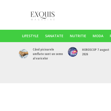
LIFESTYLE
SANATATE
NUTRITIE
MODA
Când picioarele
HOROSCOP 7 august
umflate sunt un semn
2026
al varicelor