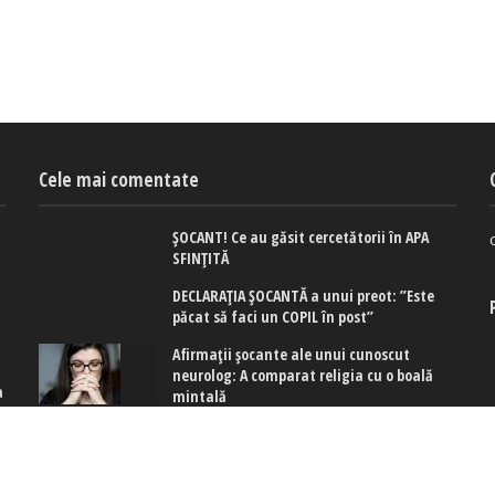
Cele mai comentate
ȘOCANT! Ce au găsit cercetătorii în APA
SFINȚITĂ
DECLARAȚIA ȘOCANTĂ a unui preot: ”Este
păcat să faci un COPIL în post”
Afirmaţii şocante ale unui cunoscut
neurolog: A comparat religia cu o boală
a
mintală
e