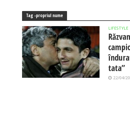
Tag -propriul nume
LIFESTYLE
Răzvan
campio
îndurat
tata”
22/04/2