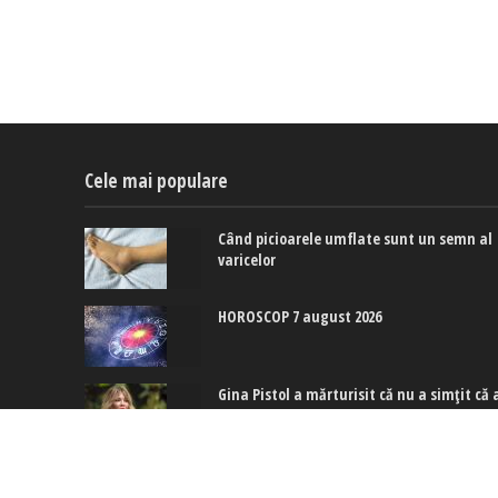
Cele mai populare
Când picioarele umflate sunt un semn al
varicelor
HOROSCOP 7 august 2026
Gina Pistol a mărturisit că nu a simțit că 
aparținut nimănui de când era mică: Cin
este totuși persoana care a schimbat
acest lucru pentru ea