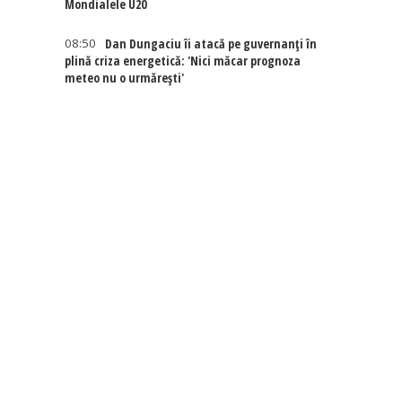
Mondialele U20
08:50
Dan Dungaciu îi atacă pe guvernanți în
plină criza energetică: 'Nici măcar prognoza
meteo nu o urmărești'