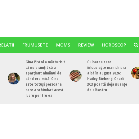
RELATII
FRUMUSETE
MOMS
REVIEW
HOROSCOP
Gina Pistol a mărturisit
Culoarea care
că nu a simțit că a
înlocuiește manichiura
aparținut nimănui de
albă în august 2026:
când era mică: Cine
Hailey Bieber și Charli
este totuși persoana
XCX poartă deja nuanțe
care a schimbat acest
de albastru
lucru pentru ea