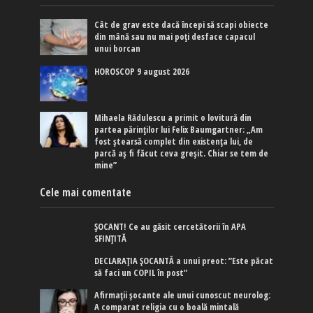
Cât de grav este dacă începi să scapi obiecte
din mână sau nu mai poți desface capacul
unui borcan
HOROSCOP 9 august 2026
Mihaela Rădulescu a primit o lovitură din
partea părinților lui Felix Baumgartner: „Am
fost ștearsă complet din existența lui, de
parcă aș fi făcut ceva greșit. Chiar se tem de
mine”
Cele mai comentate
ȘOCANT! Ce au găsit cercetătorii în APA
SFINȚITĂ
DECLARAȚIA ȘOCANTĂ a unui preot: ”Este păcat
să faci un COPIL în post”
Afirmaţii şocante ale unui cunoscut neurolog:
A comparat religia cu o boală mintală