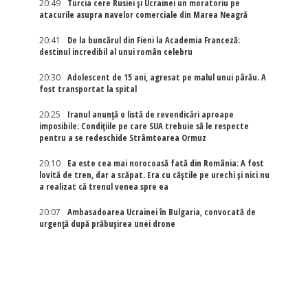
20:49
Turcia cere Rusiei și Ucrainei un moratoriu pe
atacurile asupra navelor comerciale din Marea Neagră
20:41
De la buncărul din Fieni la Academia Franceză:
destinul incredibil al unui român celebru
20:30
Adolescent de 15 ani, agresat pe malul unui pârău. A
fost transportat la spital
20:25
Iranul anunță o listă de revendicări aproape
imposibile: Condițiile pe care SUA trebuie să le respecte
pentru a se redeschide Strâmtoarea Ormuz
20:10
Ea este cea mai norocoasă fată din România: A fost
lovită de tren, dar a scăpat. Era cu căștile pe urechi și nici nu
a realizat că trenul venea spre ea
20:07
Ambasadoarea Ucrainei în Bulgaria, convocată de
urgență după prăbușirea unei drone