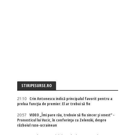
STIRIPESURSE.RO
21:10
Crin Antonescu indică principalul favorit pentru a
prelua funcția de premier: El ar trebui să fie
20:57
VIDEO „Îmi pare rău, trebuie să fiu sincer și onest” -
Pronosticul lui Vucic, în conferința cu Zelenski, despre
războiul ruso-ucrainean