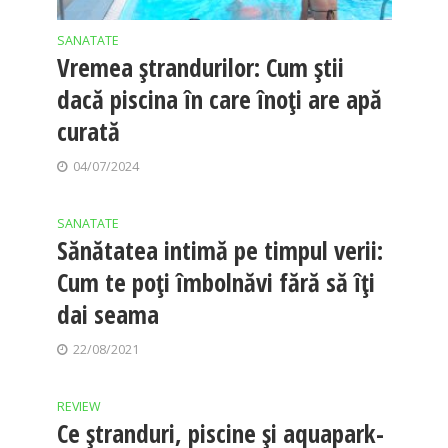
SANATATE
Vremea ștrandurilor: Cum știi
dacă piscina în care înoți are apă
curată
04/07/2024
SANATATE
Sănătatea intimă pe timpul verii:
Cum te poți îmbolnăvi fără să îți
dai seama
22/08/2021
REVIEW
Ce ștranduri, piscine și aquapark-