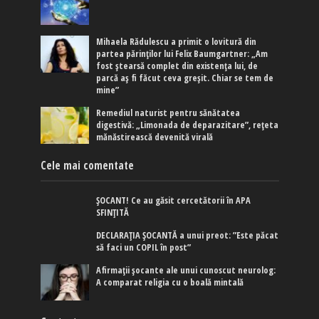
Mihaela Rădulescu a primit o lovitură din
partea părinților lui Felix Baumgartner: „Am
fost ștearsă complet din existența lui, de
parcă aș fi făcut ceva greșit. Chiar se tem de
mine”
Remediul naturist pentru sănătatea
digestivă: „Limonada de deparazitare”, rețeta
mănăstirească devenită virală
Cele mai comentate
ȘOCANT! Ce au găsit cercetătorii în APA
SFINȚITĂ
DECLARAȚIA ȘOCANTĂ a unui preot: ”Este păcat
să faci un COPIL în post”
Afirmaţii şocante ale unui cunoscut neurolog:
A comparat religia cu o boală mintală