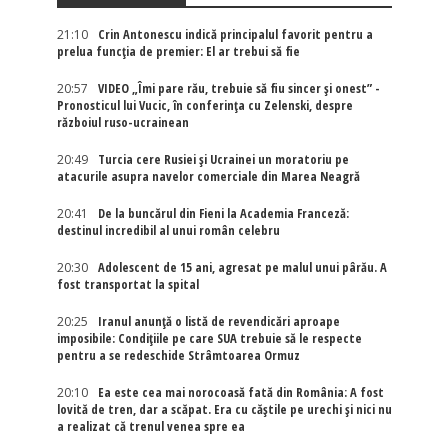
21:10
Crin Antonescu indică principalul favorit pentru a
prelua funcția de premier: El ar trebui să fie
20:57
VIDEO „Îmi pare rău, trebuie să fiu sincer și onest” -
Pronosticul lui Vucic, în conferința cu Zelenski, despre
războiul ruso-ucrainean
20:49
Turcia cere Rusiei și Ucrainei un moratoriu pe
atacurile asupra navelor comerciale din Marea Neagră
20:41
De la buncărul din Fieni la Academia Franceză:
destinul incredibil al unui român celebru
20:30
Adolescent de 15 ani, agresat pe malul unui pârău. A
fost transportat la spital
20:25
Iranul anunță o listă de revendicări aproape
imposibile: Condițiile pe care SUA trebuie să le respecte
pentru a se redeschide Strâmtoarea Ormuz
20:10
Ea este cea mai norocoasă fată din România: A fost
lovită de tren, dar a scăpat. Era cu căștile pe urechi și nici nu
a realizat că trenul venea spre ea