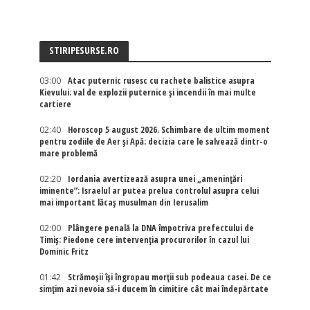
STIRIPESURSE.RO
03:00
Atac puternic rusesc cu rachete balistice asupra
Kievului: val de explozii puternice și incendii în mai multe
cartiere
02:40
Horoscop 5 august 2026. Schimbare de ultim moment
pentru zodiile de Aer și Apă: decizia care le salvează dintr-o
mare problemă
02:20
Iordania avertizează asupra unei „amenințări
iminente”: Israelul ar putea prelua controlul asupra celui
mai important lăcaș musulman din Ierusalim
02:00
Plângere penală la DNA împotriva prefectului de
Timiș: Piedone cere intervenția procurorilor în cazul lui
Dominic Fritz
01:42
Strămoșii își îngropau morții sub podeaua casei. De ce
simțim azi nevoia să-i ducem în cimitire cât mai îndepărtate