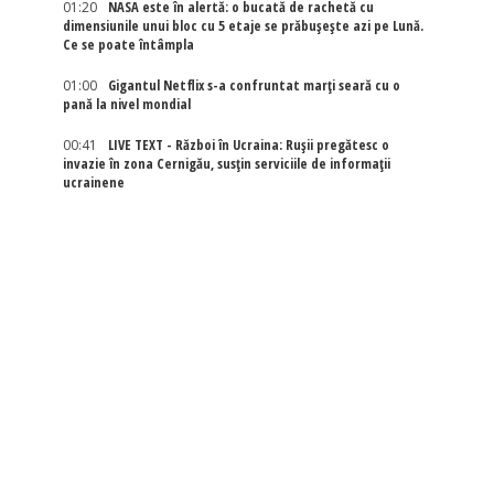
01:20
NASA este în alertă: o bucată de rachetă cu
dimensiunile unui bloc cu 5 etaje se prăbușește azi pe Lună.
Ce se poate întâmpla
01:00
Gigantul Netflix s-a confruntat marţi seară cu o
pană la nivel mondial
00:41
LIVE TEXT - Război în Ucraina: Rușii pregătesc o
invazie în zona Cernigău, susțin serviciile de informații
ucrainene