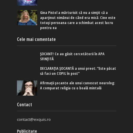
Gina Pistol a mărturisit că nu a simțit că a
aparținut nimănui de când era mică: Cine este
totuși persoana care a schimbat acest lucru
pentru ea
Cele mai comentate
ȘOCANT! Ce au găsit cercetătorii în APA
SFINȚITĂ
DECLARAȚIA ȘOCANTĂ a unui preot: ”Este păcat
să faci un COPIL în post”
Afirmaţii şocante ale unui cunoscut neurolog:
A comparat religia cu o boală mintală
Contact
contact@exquis.ro
Publicitate