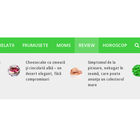
RELATII
FRUMUSETE
MOMS
REVIEW
HOROSCOP
e
Cheesecake cu zmeură
Simptomul de la
și ciocolată albă – un
picioare, nebagat în
desert elegant, fără
seamă, care poate
compromisuri
anunța un colesterol
mare