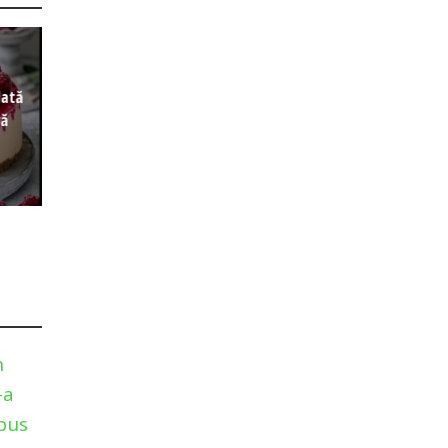
lată
ră
n
-a
pus