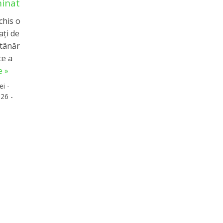
minat
chis o
aţi de
 tânăr
ce a
 »
ei -
26 -