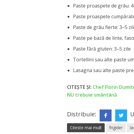
Paste proaspete de grâu: 4-
Paste proaspete cumpărate 
Paste de grâu fierte: 3–5 zi
Paste pe bază de linte, fas
Paste fără gluten: 3–5 zile
Tortellini sau alte paste um
Lasagna sau alte paste prep
CITEȘTE ȘI:
Chef Florin Dumit
NU trebuie smântână
Distribuie:
U
Citeste mai mult
frigider
l