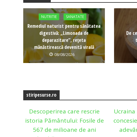
NUTRITIE
SANATATE
Remediul naturist pentru sănătatea
digestivă: „Limonada de
De ce
deparazitare”, rețeta
mănăstirească devenită virală
08/08/2026
stiripesurse.ro
Descoperirea care rescrie
Ucraina 
istoria Pământului: Fosile de
concesie
567 de milioane de ani
adevă