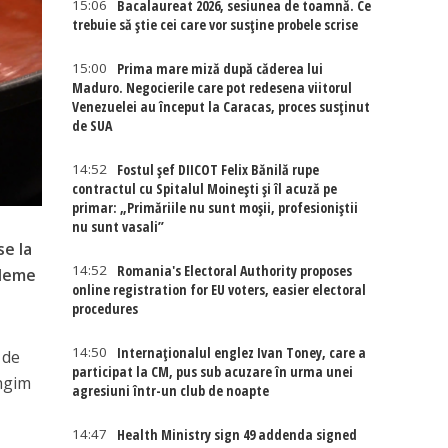
15:06
Bacalaureat 2026, sesiunea de toamnă. Ce
trebuie să știe cei care vor susține probele scrise
15:00
Prima mare miză după căderea lui
Maduro. Negocierile care pot redesena viitorul
Venezuelei au început la Caracas, proces susținut
de SUA
14:52
Fostul șef DIICOT Felix Bănilă rupe
contractul cu Spitalul Moinești și îl acuză pe
primar: „Primăriile nu sunt moșii, profesioniștii
nu sunt vasali”
se la
14:52
Romania's Electoral Authority proposes
bleme
online registration for EU voters, easier electoral
procedures
14:50
Internaţionalul englez Ivan Toney, care a
 de
participat la CM, pus sub acuzare în urma unei
ungim
agresiuni într-un club de noapte
14:47
Health Ministry sign 49 addenda signed