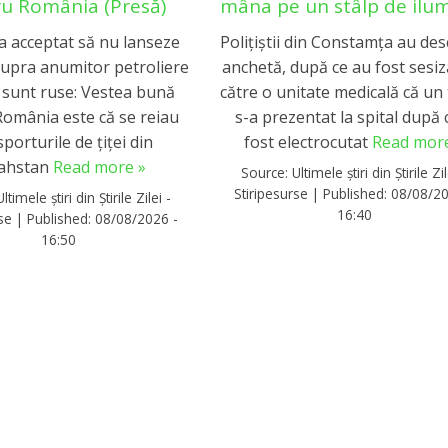
u România (Presă)
mâna pe un stâlp de ilu
a acceptat să nu lanseze
Poliţiştii din Constamţa au des
supra anumitor petroliere
anchetă, după ce au fost sesiz
 sunt ruse: Vestea bună
către o unitate medicală că un
omânia este că se reiau
s-a prezentat la spital după 
porturile de țiței din
fost electrocutat
Read more
ahstan
Read more »
Source:
Ultimele știri din Știrile Zil
Stiripesurse
|
Published:
08/08/20
Ultimele știri din Știrile Zilei -
16:40
rse
|
Published:
08/08/2026 -
16:50