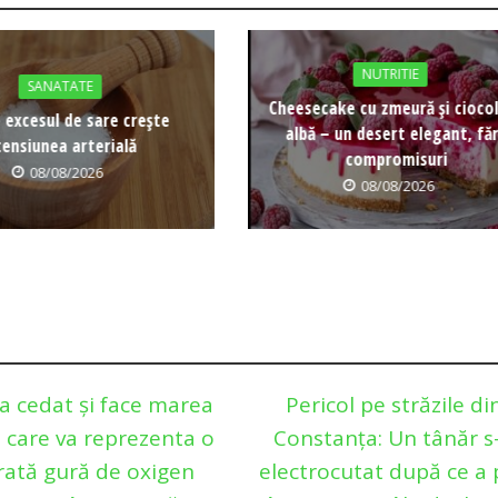
NUTRITIE
SANATATE
Cheesecake cu zmeură și cioco
 excesul de sare crește
albă – un desert elegant, fă
tensiunea arterială
compromisuri
08/08/2026
08/08/2026
a cedat și face marea
Pericol pe străzile di
 care va reprezenta o
Constanţa: Un tânăr s
rată gură de oxigen
electrocutat după ce a 