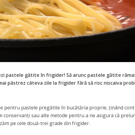
zi pastele gătite în frigider! Să arunc pastele gătite răma
ai păstrez câteva zile la frigider fără să risc niscaiva pro
e pentru pastele pregătite în bucătăria proprie, ţinând cont
sim conservanţi sau alte metode pentru a ne asigura că prel
zăm pe cele două-trei grade din frigider.