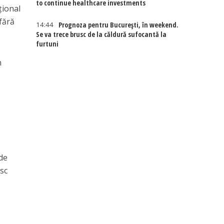
to continue healthcare investments
țional
 fără
14:44
Prognoza pentru București, în weekend.
Se va trece brusc de la căldură sufocantă la
furtuni
n
 de
esc