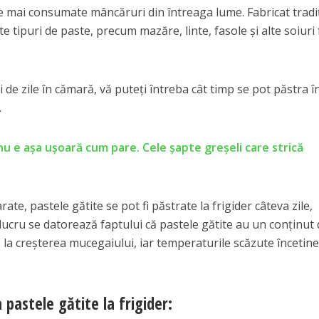
e mai consumate mâncăruri din întreaga lume. Fabricat tradi
e tipuri de paste, precum mazăre, linte, fasole și alte soiuri
 de zile în cămară, vă puteți întreba cât timp se pot păstra î
.
nu e aşa uşoară cum pare. Cele şapte greşeli care strică
rate, pastele gătite se pot fi păstrate la frigider câteva zile,
 lucru se datorează faptului că pastele gătite au un conținut
 la creșterea mucegaiului, iar temperaturile scăzute încetin
 pastele gătite la frigider: