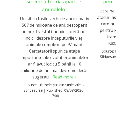
schimbă teoria apariției
pentr
animalelor
Ucraina 
atacuri a
Un sit cu fosile vechi de aproximativ
care nu
567 de milioane de ani, descoperit
pentru R
în nord-vestul Canadei, oferă noi
trans
indicii despre începuturile vieții
Kaz
animale complexe pe Pământ.
Cercetătorii spun că etape
Source:
Stiripesu
importante ale evoluției animalelor
ar fi avut loc cu 5 până la 10
milioane de ani mai devreme decât
sugerau…
Read more »
Source:
Ultimele știri din Știrile Zilei -
Stiripesurse
|
Published:
08/08/2026 -
17:00