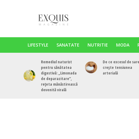
LIFESTYLE
SANATATE
NUTRITIE
MODA
Remediul naturist
De ce excesul de sar
pentru sănătatea
crește tensiunea
digestivă: „Limonada
arterială
de deparazitare”,
rețeta mănăstirească
devenită virală