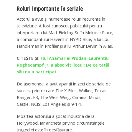
Roluri importante în seriale
Actorul a avut și numeroase roluri recurente în
televiziune. A fost cunoscut publicului pentru
interpretarea lui Matt Fielding Sr. în Melrose Place,
a comandantului Haverill în NYPD Blue, a lui Lou
Handleman în Profiler și a lui Arthur Devlin în Alias.
CITEȘTE ȘI:
Fiul Anamariei Prodan, Laurențiu
Reghecampf Jr, a absolvit liceul: De ce tatăl
său nu a participat
De asemenea, a avut apariții în zeci de seriale de
succes, printre care The X-Files, Walker, Texas
Ranger, ER, The West Wing, Criminal Minds,
Castle, NCIS: Los Angeles și 9-1-1.
Moartea actorului a șocat industria de la
Hollywood, iar ancheta privind circumstanțele
tragediei este în desfășurare.