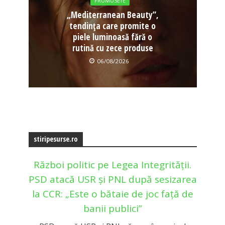
FRUMUSETE
„Mediterranean Beauty”,
tendința care promite o
piele luminoasă fără o
rutină cu zece produse
06/08/2026
stiripesurse.ro
Război politic pe Legea Integrității.
PSD atacă USR și PNL după sesizarea
la CCR: „Este o bătaie de joc față de
banii publici”