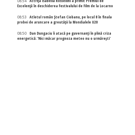
08:54
Actriţa Isabella Rossellini a primit Premiul de
Excelenţă în deschiderea Festivalului de Film de la Locarno
08:53
Atletul român Ștefan Ciobanu, pe locul 8 în finala
probei de aruncare a greutății la Mondialele U20
08:50
Dan Dungaciu îi atacă pe guvernanți în plină criza
energetică: 'Nici măcar prognoza meteo nu o urmărești'