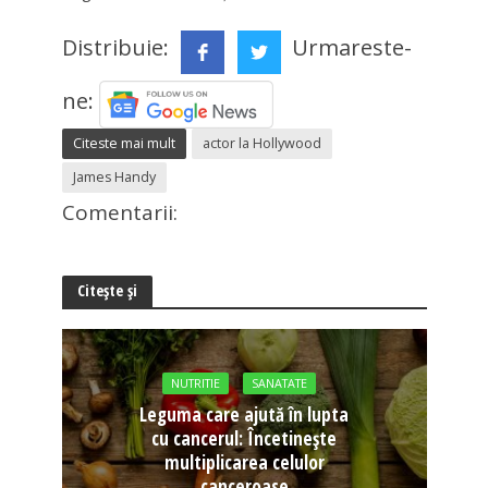
Distribuie:
Urmareste-
ne:
Citeste mai mult
actor la Hollywood
James Handy
Comentarii:
Citește și
NUTRITIE
SANATATE
Leguma care ajută în lupta
cu cancerul: Încetinește
multiplicarea celulor
canceroase