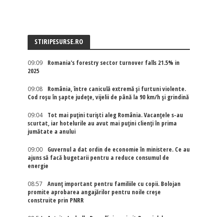
STIRIPESURSE.RO
09:09
Romania's forestry sector turnover falls 21.5% in
2025
09:08
România, între caniculă extremă și furtuni violente.
Cod roșu în șapte județe, vijelii de până la 90 km/h și grindină
09:04
Tot mai puțini turiști aleg România. Vacanțele s-au
scurtat, iar hotelurile au avut mai puțini clienți în prima
jumătate a anului
09:00
Guvernul a dat ordin de economie în ministere. Ce au
ajuns să facă bugetarii pentru a reduce consumul de
energie
08:57
Anunț important pentru familiile cu copii. Bolojan
promite aprobarea angajărilor pentru noile creșe
construite prin PNRR