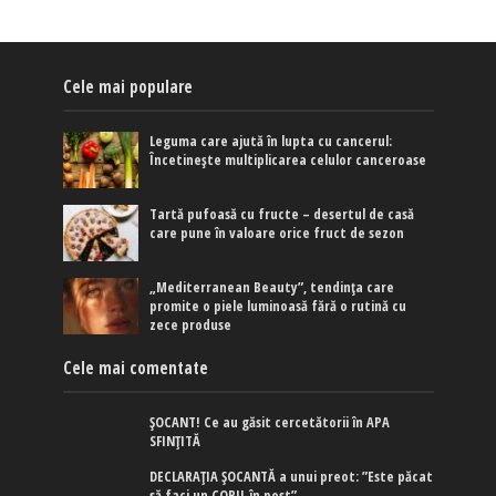
Cele mai populare
Leguma care ajută în lupta cu cancerul:
Încetinește multiplicarea celulor canceroase
Tartă pufoasă cu fructe – desertul de casă
care pune în valoare orice fruct de sezon
„Mediterranean Beauty”, tendința care
promite o piele luminoasă fără o rutină cu
zece produse
Cele mai comentate
ȘOCANT! Ce au găsit cercetătorii în APA
SFINȚITĂ
DECLARAȚIA ȘOCANTĂ a unui preot: ”Este păcat
să faci un COPIL în post”