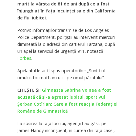
murit la vârsta de 81 de ani după ce a fost
înjunghiat în fața locuinței sale din California
de fiul iubitei.
Potrivit informațiilor transmise de Los Angeles
Police Department, polițiștii au intervenit miercuri
dimineață la o adresă din cartierul Tarzana, după
un apel la serviciul de urgență 911, notează
Forbes
.
Apelantul le-ar fi spus operatorilor: „Sunt fiul
omului, tocmai l-am ucis pe omul păcatului”.
CITEȘTE ȘI:
Gimnasta Sabrina Voinea a fost
acuzată că și-a agresat iubitul, sportivul
Șerban Cotîrlan: Care a fost reacția Federației
Române de Gimnastică
La sosirea la fața locului, agenții l-au găsit pe
James Handy inconștient, în curtea din fața casei,