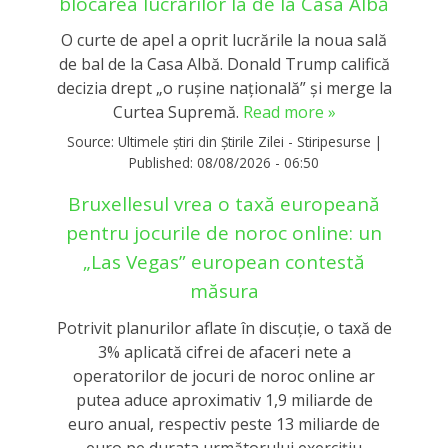
blocarea lucrărilor la de la Casa Albă
O curte de apel a oprit lucrările la noua sală
de bal de la Casa Albă. Donald Trump califică
decizia drept „o rușine națională” și merge la
Curtea Supremă.
Read more »
Source:
Ultimele știri din Știrile Zilei - Stiripesurse
|
Published:
08/08/2026 - 06:50
Bruxellesul vrea o taxă europeană
pentru jocurile de noroc online: un
„Las Vegas” european contestă
măsura
Potrivit planurilor aflate în discuție, o taxă de
3% aplicată cifrei de afaceri nete a
operatorilor de jocuri de noroc online ar
putea aduce aproximativ 1,9 miliarde de
euro anual, respectiv peste 13 miliarde de
euro pe durata următorului exercițiu