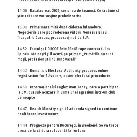
15:06
Bacalaureat 2026, sesiunea de toamnă. Ce trebuie să
știe cei care vor susține probele scrise
15:00
Prima mare miză după căderea lui Maduro.
Negocierile care pot redesena viitorul Venezuelei au
început la Caracas, proces susținut de SUA
14:52
Fostul șef DIICOT Felix Bănilă rupe contractul cu
Spitalul Moinești și îl acuză pe primar: „Primăriile nu sunt
moșii, profesioniștii nu sunt vasali”
14:52
Romania's Electoral Authority proposes online
registration for EU voters, easier electoral procedures
14:50
Internaţionalul englez Ivan Toney, care a participat
la CM, pus sub acuzare în urma unei agresiuni într-un club
de noapte
14:47
Health Ministry sign 49 addenda signed to continue
healthcare investments
14:44
Prognoza pentru București, în weekend. Se va trece
brusc de la căldură sufocantă la furtuni