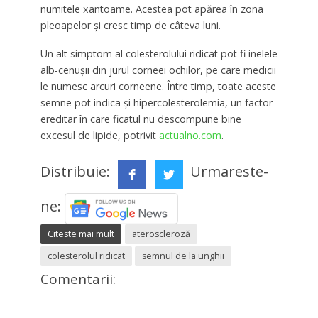
numitele xantoame. Acestea pot apărea în zona
pleoapelor și cresc timp de câteva luni.
Un alt simptom al colesterolului ridicat pot fi inelele
alb-cenușii din jurul corneei ochilor, pe care medicii
le numesc arcuri corneene. Între timp, toate aceste
semne pot indica și hipercolesterolemia, un factor
ereditar în care ficatul nu descompune bine
excesul de lipide, potrivit
actualno.com
.
Distribuie:
Urmareste-
ne:
Citeste mai mult
ateroscleroză
colesterolul ridicat
semnul de la unghii
Comentarii: