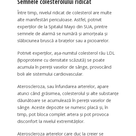
Semnele colesterolului ridicat
Între timp, nivelul ridicat de colesterol are multe
alte manifestări periculoase. Astfel, potrivit
experților de la Spitalul Mayo din SUA, printre
semnele de alarmă se numără și amorțeala și
slăbiciunea bruscă a brațelor sau a picioarelor.
Potrivit experților, așa-numitul colesterol rău LDL
(lipoproteine cu densitate scăzută) se poate
acumula în pereții vaselor de sânge, provocând
boli ale sistemului cardiovascular.
Ateroscleroza, sau înfundarea arterelor, apare
atunci când grăsimea, colesterolul și alte substanțe
dăunătoare se acumulează în pereții vaselor de
sânge. Aceste depozite se numesc placă și, în
timp, pot bloca complet artera și pot provoca
disconfort la nivelul extremităților.
Ateroscleroza arterelor care duc la creier se