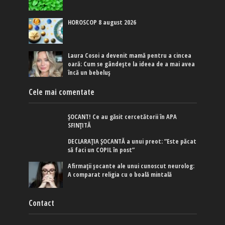
HOROSCOP 8 august 2026
Laura Cosoi a devenit mamă pentru a cincea
oară: Cum se gândește la ideea de a mai avea
încă un bebeluș
Cele mai comentate
ȘOCANT! Ce au găsit cercetătorii în APA
SFINȚITĂ
DECLARAȚIA ȘOCANTĂ a unui preot: ”Este păcat
să faci un COPIL în post”
Afirmaţii şocante ale unui cunoscut neurolog:
A comparat religia cu o boală mintală
Contact