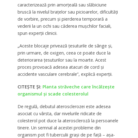
caracterizează prin amorțeală sau slăbiciune
bruscă la nivelul brațelor sau picioarelor, dificultăți
de vorbire, precum și pierderea temporară a
vederii la un ochi sau căderea mușchilor faciali,
spun experții clinicii.
„Aceste blocaje privează țesuturile de sânge și,
prin urmare, de oxigen, ceea ce poate duce la
deteriorarea țesuturilor sau la moarte. Acest
proces provoacă adesea atacuri de cord și
accidente vasculare cerebrale”, explică experții.
CITEȘTE ȘI:
Planta străveche care încălzește
organismul și scade colesterolul
De regulă, debutul aterosclerozei este adesea
asociat cu vârsta, dar nivelurile ridicate de
colesterol pot duce la ateroscleroză la persoanele
tinere. Un semnal al acestei probleme din
organism pot fi tuberculii grași de pe față – așa-