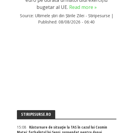
bugetar al UE.
Read more »
Source:
Ultimele știri din Știrile Zilei - Stiripesurse
|
Published:
08/08/2026 - 06:40
STIRIPESURSE.RO
15:08
Răsturnare de situație la TAS în cazul lui Cosmin
Matei: fotbalistul lui Sepsi, suspendat pentru dopaj