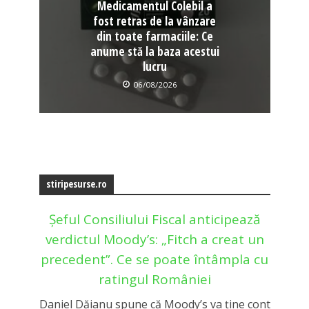
Medicamentul Colebil a
fost retras de la vânzare
din toate farmaciile: Ce
anume stă la baza acestui
lucru
06/08/2026
stiripesurse.ro
Șeful Consiliului Fiscal anticipează
verdictul Moody’s: „Fitch a creat un
precedent”. Ce se poate întâmpla cu
ratingul României
Daniel Dăianu spune că Moody’s va ține cont