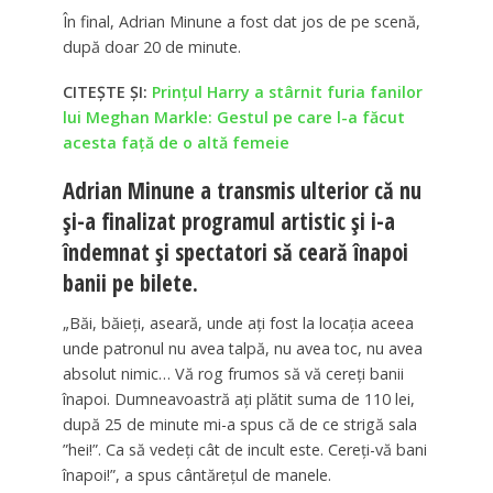
În final, Adrian Minune a fost dat jos de pe scenă,
după doar 20 de minute.
CITEȘTE ȘI:
Prințul Harry a stârnit furia fanilor
lui Meghan Markle: Gestul pe care l-a făcut
acesta față de o altă femeie
Adrian Minune a transmis ulterior că nu
și-a finalizat programul artistic și i-a
îndemnat și spectatori să ceară înapoi
banii pe bilete.
„Băi, băieți, aseară, unde ați fost la locația aceea
unde patronul nu avea talpă, nu avea toc, nu avea
absolut nimic… Vă rog frumos să vă cereți banii
înapoi. Dumneavoastră ați plătit suma de 110 lei,
după 25 de minute mi-a spus că de ce strigă sala
”hei!”. Ca să vedeți cât de incult este. Cereți-vă bani
înapoi!”, a spus cântărețul de manele.