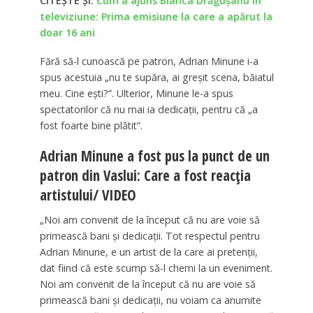
CITEȘTE ȘI:
Cum a ajuns Bianca Drăgușanu în
televiziune: Prima emisiune la care a apărut la
doar 16 ani
Fără să-l cunoască pe patron, Adrian Minune i-a
spus acestuia „nu te supăra, ai greșit scena, băiatul
meu. Cine ești?”. Ulterior, Minune le-a spus
spectatorilor că nu mai ia dedicații, pentru că „a
fost foarte bine plătit”.
Adrian Minune a fost pus la punct de un
patron din Vaslui: Care a fost reacția
artistului/ VIDEO
„Noi am convenit de la început că nu are voie să
primească bani și dedicații. Tot respectul pentru
Adrian Minune, e un artist de la care ai pretenții,
dat fiind că este scump să-l chemi la un eveniment.
Noi am convenit de la început că nu are voie să
primească bani și dedicații, nu voiam ca anumite