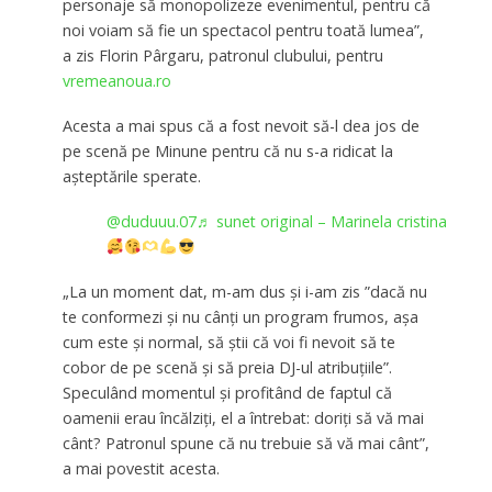
personaje să monopolizeze evenimentul, pentru că
noi voiam să fie un spectacol pentru toată lumea”,
a zis Florin Pârgaru, patronul clubului, pentru
vremeanoua.ro
Acesta a mai spus că a fost nevoit să-l dea jos de
pe scenă pe Minune pentru că nu s-a ridicat la
așteptările sperate.
@duduuu.07
♬ sunet original – Marinela cristina
„La un moment dat, m-am dus și i-am zis ”dacă nu
te conformezi și nu cânți un program frumos, așa
cum este și normal, să știi că voi fi nevoit să te
cobor de pe scenă și să preia DJ-ul atribuțiile”.
Speculând momentul și profitând de faptul că
oamenii erau încălziți, el a întrebat: doriți să vă mai
cânt? Patronul spune că nu trebuie să vă mai cânt”,
a mai povestit acesta.