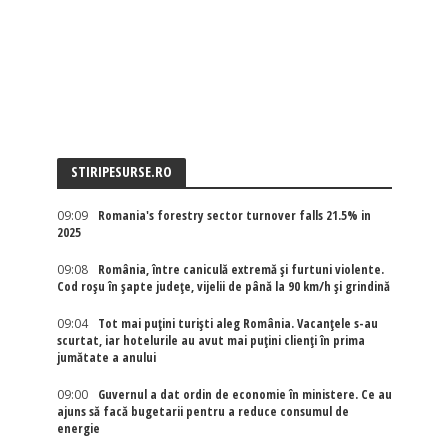
STIRIPESURSE.RO
09:09
Romania's forestry sector turnover falls 21.5% in
2025
09:08
România, între caniculă extremă și furtuni violente.
Cod roșu în șapte județe, vijelii de până la 90 km/h și grindină
09:04
Tot mai puțini turiști aleg România. Vacanțele s-au
scurtat, iar hotelurile au avut mai puțini clienți în prima
jumătate a anului
09:00
Guvernul a dat ordin de economie în ministere. Ce au
ajuns să facă bugetarii pentru a reduce consumul de
energie