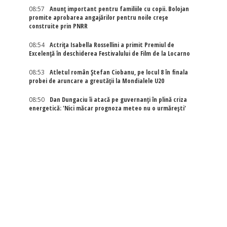
08:57
Anunț important pentru familiile cu copii. Bolojan
promite aprobarea angajărilor pentru noile creșe
construite prin PNRR
08:54
Actriţa Isabella Rossellini a primit Premiul de
Excelenţă în deschiderea Festivalului de Film de la Locarno
08:53
Atletul român Ștefan Ciobanu, pe locul 8 în finala
probei de aruncare a greutății la Mondialele U20
08:50
Dan Dungaciu îi atacă pe guvernanți în plină criza
energetică: 'Nici măcar prognoza meteo nu o urmărești'