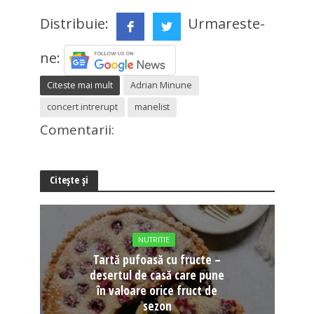
Distribuie:
Urmareste-
ne:
Citeste mai mult
Adrian Minune
concert intrerupt
manelist
Comentarii:
Citește și
NUTRITIE
Tartă pufoasă cu fructe –
desertul de casă care pune
în valoare orice fruct de
sezon