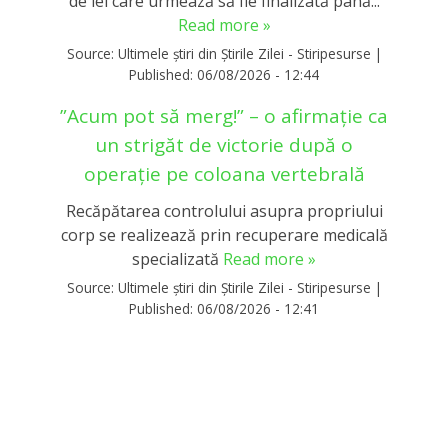
de lei care urmează să fie finalizată până...
Read more »
Source:
Ultimele știri din Știrile Zilei - Stiripesurse
|
Published:
06/08/2026 - 12:44
”Acum pot să merg!” – o afirmație ca
un strigăt de victorie după o
operație pe coloana vertebrală
Recăpătarea controlului asupra propriului
corp se realizează prin recuperare medicală
specializată
Read more »
Source:
Ultimele știri din Știrile Zilei - Stiripesurse
|
Published:
06/08/2026 - 12:41