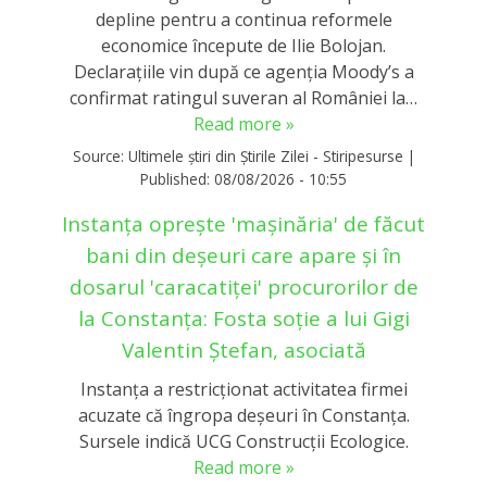
depline pentru a continua reformele
economice începute de Ilie Bolojan.
Declarațiile vin după ce agenția Moody’s a
confirmat ratingul suveran al României la…
Read more »
Source:
Ultimele știri din Știrile Zilei - Stiripesurse
|
Published:
08/08/2026 - 10:55
Instanța oprește 'mașinăria' de făcut
bani din deșeuri care apare și în
dosarul 'caracatiței' procurorilor de
la Constanța: Fosta soție a lui Gigi
Valentin Ștefan, asociată
Instanța a restricționat activitatea firmei
acuzate că îngropa deșeuri în Constanța.
Sursele indică UCG Construcții Ecologice.
Read more »