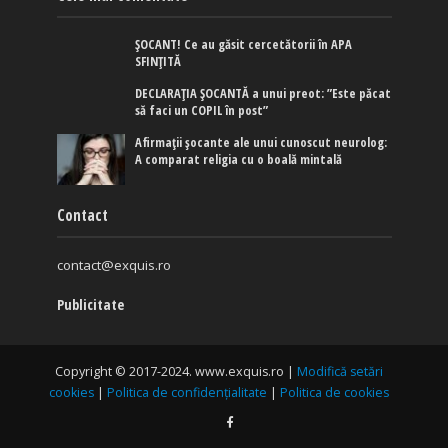
ȘOCANT! Ce au găsit cercetătorii în APA
SFINȚITĂ
DECLARAȚIA ȘOCANTĂ a unui preot: ”Este păcat
să faci un COPIL în post”
Afirmaţii şocante ale unui cunoscut neurolog:
A comparat religia cu o boală mintală
Contact
contact@exquis.ro
Publicitate
Copyright © 2017-2024. www.exquis.ro |
Modifică setări
cookies
|
Politica de confidențialitate
|
Politica de cookies