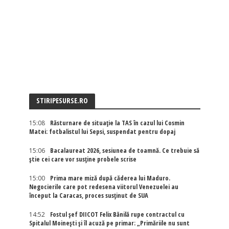
STIRIPESURSE.RO
15:08
Răsturnare de situație la TAS în cazul lui Cosmin
Matei: fotbalistul lui Sepsi, suspendat pentru dopaj
15:06
Bacalaureat 2026, sesiunea de toamnă. Ce trebuie să
știe cei care vor susține probele scrise
15:00
Prima mare miză după căderea lui Maduro.
Negocierile care pot redesena viitorul Venezuelei au
început la Caracas, proces susținut de SUA
14:52
Fostul șef DIICOT Felix Bănilă rupe contractul cu
Spitalul Moinești și îl acuză pe primar: „Primăriile nu sunt