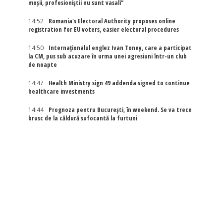
moșii, profesioniștii nu sunt vasali”
14:52
Romania's Electoral Authority proposes online
registration for EU voters, easier electoral procedures
14:50
Internaţionalul englez Ivan Toney, care a participat
la CM, pus sub acuzare în urma unei agresiuni într-un club
de noapte
14:47
Health Ministry sign 49 addenda signed to continue
healthcare investments
14:44
Prognoza pentru București, în weekend. Se va trece
brusc de la căldură sufocantă la furtuni