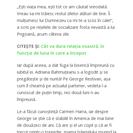
„Ești viața mea, ești tot ce am căutat vreodată.
Vreau sa-mi trăiesc restul zilelor alături de tine. Îi
mulțumesc lui Dumnezeu ca mi te-a scos în cale!”,
a scris pe rețelele de socializare fosta nevastă a lui
Prigoană, acum câteva zile.
CITEȘTE ȘI:
Cât va dura relația voastră, în
funcție de luna în care a început
Iar după aceea, a dat fuga la biserică împreună cu
iubitul ei. Adriana Bahmuțeanu s-a logodit și se
pregătește și de nuntă! Pe George Restivan, așa
cum îl cheamă pe actualul partener, vedeta l-a
cunoscut de puțin timp, nici două luni n-au
împreună.
Le-a făcut cunoștință Carmen Harra, iar despre
George se știe că e stabilit în America de mai bine
de douăzeci de ani. Că are și el un copil și că ar fi
trecut printr-o tragedie, mama băiețelului murind la