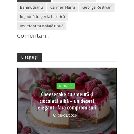
Bahmuțeanu
Carmen Harra
George Restivan
logodnă-fulger la biserică
vedeta vrea o viață nouă
Comentarii:
Citește și
NUTRITIE
Cheesecake cu zmeură și
ciocolată albă – un desert
elegant, fără compromisuri
08/08/2026