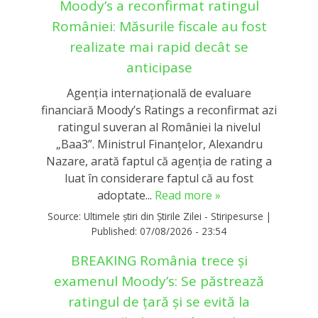
Moody’s a reconfirmat ratingul
României: Măsurile fiscale au fost
realizate mai rapid decât se
anticipase
Agenția internațională de evaluare
financiară Moody’s Ratings a reconfirmat azi
ratingul suveran al României la nivelul
„Baa3”. Ministrul Finanțelor, Alexandru
Nazare, arată faptul că agenția de rating a
luat în considerare faptul că au fost
adoptate...
Read more »
Source:
Ultimele știri din Știrile Zilei - Stiripesurse
|
Published:
07/08/2026 - 23:54
BREAKING România trece și
examenul Moody’s: Se păstrează
ratingul de țară și se evită la