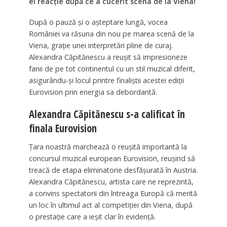
ei reacție după ce a cucerit scena de la Viena!
După o pauză și o așteptare lungă, vocea
României va răsuna din nou pe marea scenă de la
Viena, grație unei interpretări pline de curaj.
Alexandra Căpitănescu a reușit să impresioneze
fanii de pe tot continentul cu un stil muzical diferit,
asigurându-și locul printre finaliștii acestei ediții
Eurovision prin energia sa debordantă.
Alexandra Căpitănescu s-a calificat în
finala Eurovision
Țara noastră marchează o reușită importantă la
concursul muzical european Eurovision, reușind să
treacă de etapa eliminatorie desfășurată în Austria.
Alexandra Căpitănescu, artista care ne reprezintă,
a convins spectatorii din întreaga Europă că merită
un loc în ultimul act al competiției din Viena, după
o prestație care a ieșit clar în evidență.