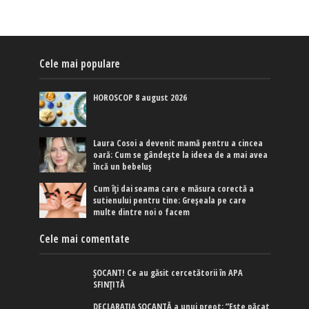
Cele mai populare
HOROSCOP 8 august 2026
Laura Cosoi a devenit mamă pentru a cincea
oară: Cum se gândește la ideea de a mai avea
încă un bebeluș
Cum îți dai seama care e măsura corectă a
sutienului pentru tine: Greșeala pe care
multe dintre noi o facem
Cele mai comentate
ȘOCANT! Ce au găsit cercetătorii în APA
SFINȚITĂ
DECLARAȚIA ȘOCANTĂ a unui preot: ”Este păcat