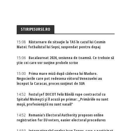
STIRIPESURSE.RO
15:08
Răsturnare de situație la TAS în cazul lui Cosmin
Matei: fotbalistul lui Sepsi, suspendat pentru dopaj
15:06
Bacalaureat 2026, sesiunea de toamnă. Ce trebuie să
știe cei care vor susține probele scrise
15:00
Prima mare miză după căderea lui Maduro.
Negocierile care pot redesena viitorul Venezuelei au
început la Caracas, proces susținut de SUA
14:52
Fostul șef DIICOT Felix Bănilă rupe contractul cu
Spitalul Moinești și îl acuză pe primar: „Primăriile nu sunt
moșii, profesioniștii nu sunt vasali”
14:52
Romania's Electoral Authority proposes online
registration for EU voters, easier electoral procedures
14:50
Internaţionalul englez Ivan Toney, care a participat