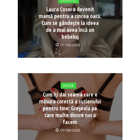
LIFESTYLE
Laura Cosoi a devenit
mamă pentru a cincea oară:
Cum se gândește la ideea
de a mai avea încă un
bebeluș
07/08/2026
MODA
Cum îți dai seama care e
măsura corectă a sutienului
pentru tine: Greșeala pe
care multe dintre noi o
facem
07/08/2026