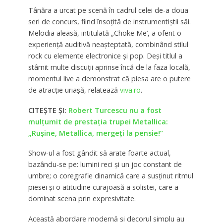
Tânăra a urcat pe scenă în cadrul celei de-a doua
seri de concurs, fiind însoțită de instrumentiștii săi.
Melodia aleasă, intitulată „Choke Me’, a oferit o
experiență auditivă neașteptată, combinând stilul
rock cu elemente electronice și pop. Deși titlul a
stârnit multe discuții aprinse încă de la faza locală,
momentul live a demonstrat că piesa are o putere
de atracție uriașă, relatează
viva.ro
.
CITEȘTE ȘI:
Robert Turcescu nu a fost
mulțumit de prestația trupei Metallica:
„Rușine, Metallica, mergeți la pensie!”
Show-ul a fost gândit să arate foarte actual,
bazându-se pe: lumini reci și un joc constant de
umbre; o coregrafie dinamică care a susținut ritmul
piesei și o atitudine curajoasă a solistei, care a
dominat scena prin expresivitate.
Această abordare modernă și decorul simplu au