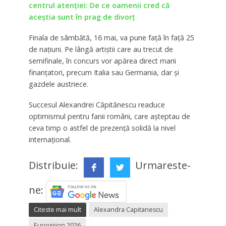
centrul atenției: De ce oamenii cred că
aceștia sunt în prag de divorț
Finala de sâmbătă, 16 mai, va pune față în față 25
de națiuni. Pe lângă artiștii care au trecut de
semifinale, în concurs vor apărea direct marii
finanțatori, precum Italia sau Germania, dar și
gazdele austriece.
Succesul Alexandrei Căpitănescu readuce
optimismul pentru fanii români, care așteptau de
ceva timp o astfel de prezență solidă la nivel
internațional.
Distribuie:
Urmareste-
ne:
Citeste mai mult
Alexandra Capitanescu
Eurovision 2026