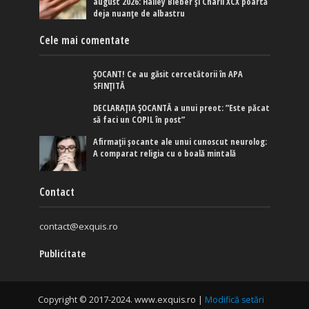
august 2026: Hailey Bieber și Charli XCX poartă
deja nuanțe de albastru
Cele mai comentate
ȘOCANT! Ce au găsit cercetătorii în APA
SFINȚITĂ
DECLARAȚIA ȘOCANTĂ a unui preot: ”Este păcat
să faci un COPIL în post”
Afirmaţii şocante ale unui cunoscut neurolog:
A comparat religia cu o boală mintală
Contact
contact@exquis.ro
Publicitate
Copyright © 2017-2024. www.exquis.ro |
Modifică setări