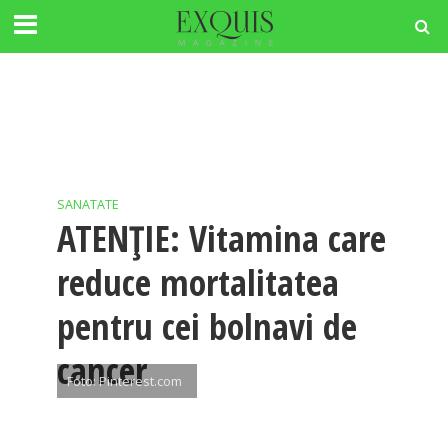
SANATATE
ATENȚIE: Vitamina care
reduce mortalitatea
pentru cei bolnavi de
cancer
Foto: Pinterest.com