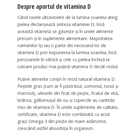
Despre aportul de vitamina D
Când razele ultraviolete de la lumina soarelui ating
pielea declanșează sinteza vitaminei D, însă
această vitamină se găsește și în unele alimente
precum și în suplimente alimentare. Majoritatea
oamenilor își iau o parte din necesarul lor de
vitamina D prin expunerea la lumina soarelui, însă
persoanele în vârstă și cele cu pielea închisă la
culoare produc mai puțină vitamina D decât restul.
Puține alimente conțin în mod natural vitamina D.
Peștele gras (cum ar fi păstrăvul, somonul, tonul și
macroul), uleiurile din ficat de pește, ficatul de vită,
brânza, gălbenușul de ou și cupercile au cantități
mici de vitamina D. În unele suplimente de calitate,
certificate, vitamina D este combinată cu acizii
grași Omega 3 din pește de mare adâncime,
crescând astfel absorbția în organism.