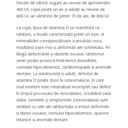
funcție de vârstă: sugarii au nevoie de aproximativ
400 UI, copiii peste un an și adulții au nevoie de
600 UI, iar vârstnicii de peste 70 de ani, de 800 UI.
La copii, lipsa de vitamina D se manifestă ca
rahitism, o boală caracterizată printr-un eșec al
mineralizării corespunzătoare a țesutului osos,
rezultând oase moi și deformări ale scheletului. Pe
lângă deformările și durerile osoase, rahitismul
sever poate provoca întârzierea dezvoltării,
convulsii hipocalcemice, cardiomiopatie și anomalii
dentare. La adolescenți și adulți, deficitul de
vitamina D poate duce la osteomalacie, în care
osul existent este mineralizat incomplet sau defect
în timpul procesului de remodelare, rezultând oase
slabe. Semnele și simptomele osteomalaciei sunt
similare cu cele ale rahitismului și includ deformări
și dureri osoase, convulsii hipocalcemice, spasme
tetanice și anomalii dentare.