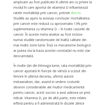
amploare au fost publicate în ultimii ani cu privire la
modul în care aportul de vitamina D influențează
ratele mortalității prin cancer, potrivit
doc.ro
.
Studiile au ajuns la aceeași concluzie: mortalitatea
prin cancer este redusă cu aproximativ 13% prin
suplimentarea cu vitamina D – în toate cazurile de
cancer. În aceste meta-analize au fost incluse
numai studiile randomizate de înaltă calitate din
mai multe zone lumii. Însă ce mecanisme biologice
ar putea sta la baza acestei constatări nu este clar
deocamdată.
În multe țări din întreaga lume, rata mortalității prin
cancer ajustată în funcție de vârstă a scăzut din
fericire în ultimul deceniu, afirmă autorii
metaanalizei, dar, avand in vedere costurile
deseori considerabile ale multor medicamente
pentru cancer, acest succes a avut adesea un preț
ridicat. Vitamina D, pe de altă parte, este relativ
ieftină pentru a fi administrată în dozele zilnice