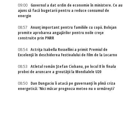
09:00
Guvernul a dat ordin de economie în ministere. Ce au
ajuns să facă bugetarii pentru a reduce consumul de
energie
08:57
Anunț important pentru familiile cu copii. Bolojan
promite aprobarea angajărilor pentru noile creșe
construite prin PNRR
08:54
Actriţa Isabella Rossellini a primit Premiul de
Excelenţă în deschiderea Festivalului de Film de la Locarno
08:53
Atletul român Ștefan Ciobanu, pe locul 8 în finala
probei de aruncare a greutății la Mondialele U20
08:50
Dan Dungaciu îi atacă pe guvernanți în plină criza
energetică: 'Nici măcar prognoza meteo nu o urmărești'