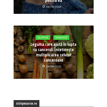
pentru ea
06/08/2026
NUTRITIE
SANATATE
Leguma care ajută în lupta
cu cancerul: Încetinește
multiplicarea celulor
canceroase
06/08/2026
stiripesurse.ro