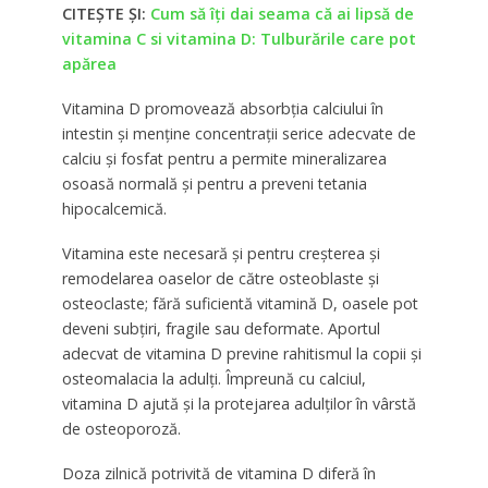
CITEȘTE ȘI:
Cum să îți dai seama că ai lipsă de
vitamina C si vitamina D: Tulburările care pot
apărea
Vitamina D promovează absorbția calciului în
intestin și menține concentrații serice adecvate de
calciu și fosfat pentru a permite mineralizarea
osoasă normală și pentru a preveni tetania
hipocalcemică.
Vitamina este necesară și pentru creșterea și
remodelarea oaselor de către osteoblaste și
osteoclaste; fără suficientă vitamină D, oasele pot
deveni subțiri, fragile sau deformate. Aportul
adecvat de vitamina D previne rahitismul la copii și
osteomalacia la adulți. Împreună cu calciul,
vitamina D ajută și la protejarea adulților în vârstă
de osteoporoză.
Doza zilnică potrivită de vitamina D diferă în