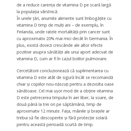
de a reduce carența de vitamina D pe scară largă
la populația vârstnică.
În unele țări, anumite alimente sunt îmbogățite cu
vitamina D timp de mulți ani – de exemplu, în
Finlanda, unde ratele mortalității prin cancer sunt
cu aproximativ 20% mai mici decât în Germania. În
plus, există dovezi crescânde ale altor efecte
pozitive asupra sănătății ale unui aport adecvat de
vitamina D, cum ar fi în cazul bolilor pulmonare.
Cercetătorii concluzionează că suplimentarea cu
vitamina D este atât de sigură încât se recomandă
chiar și copiilor nou-născuți pentru a dezvolta oase
sănătoase. Cel mai ușor mod de a obține vitamina
D este petrecerea timpului în aer liber, la soare, de
două până la trei ori pe săptămână, timp de
aproximativ 12 minute. Fața, mâinile și brațele ar
trebui să fie descoperite și fără protecție solară
pentru această perioadă scurtă de timp.