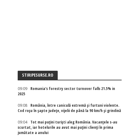
STIRIPESURSE.RO
09:09
Romania's forestry sector turnover falls 21.5% in
2025
09:08
România, între caniculă extremă și furtuni violente.
Cod roșu în șapte județe, vijelii de până la 90 km/h și grindină
09:04
Tot mai puțini turiști aleg România. Vacanțele s-au
scurtat, iar hotelurile au avut mai puțini clienți în prima
jumătate a anului