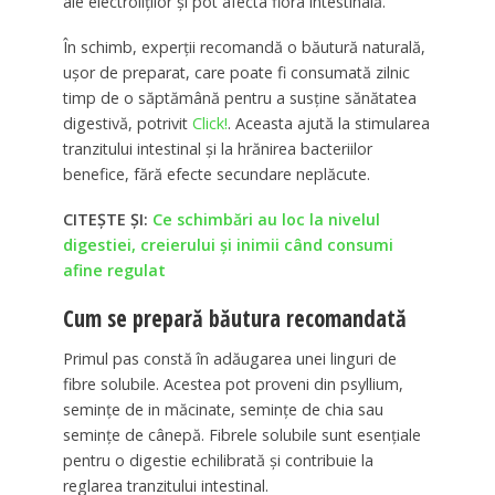
ale electroliților și pot afecta flora intestinală.
În schimb, experții recomandă o băutură naturală,
ușor de preparat, care poate fi consumată zilnic
timp de o săptămână pentru a susține sănătatea
digestivă, potrivit
Click!
. Aceasta ajută la stimularea
tranzitului intestinal și la hrănirea bacteriilor
benefice, fără efecte secundare neplăcute.
CITEȘTE ȘI:
Ce schimbări au loc la nivelul
digestiei, creierului și inimii când consumi
afine regulat
Cum se prepară băutura recomandată
Primul pas constă în adăugarea unei linguri de
fibre solubile. Acestea pot proveni din psyllium,
semințe de in măcinate, semințe de chia sau
semințe de cânepă. Fibrele solubile sunt esențiale
pentru o digestie echilibrată și contribuie la
reglarea tranzitului intestinal.