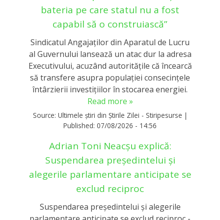
bateria pe care statul nu a fost
capabil să o construiască”
Sindicatul Angajaților din Aparatul de Lucru
al Guvernului lansează un atac dur la adresa
Executivului, acuzând autoritățile că încearcă
să transfere asupra populației consecințele
întârzierii investițiilor în stocarea energiei.
Read more »
Source:
Ultimele știri din Știrile Zilei - Stiripesurse
|
Published:
07/08/2026 - 14:56
Adrian Toni Neacșu explică:
Suspendarea președintelui și
alegerile parlamentare anticipate se
exclud reciproc
Suspendarea președintelui și alegerile
parlamentare anticipate se exclud reciproc -