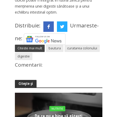
obicei poate fi integrat în rutina zilnică pentru
menținerea unei digestii sănătoase și a unui
echilibru intestinal optim.
Distribuie:
Urmareste-
ne:
Citeste mai mult
bautura
curatarea colonului
digestie
Comentarii:
Citește și
NUTRITIE
De ce nu e bine să gătești