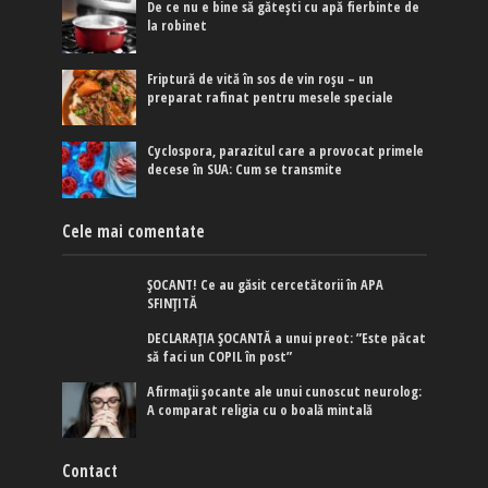
De ce nu e bine să gătești cu apă fierbinte de
la robinet
Friptură de vită în sos de vin roșu – un
preparat rafinat pentru mesele speciale
Cyclospora, parazitul care a provocat primele
decese în SUA: Cum se transmite
Cele mai comentate
ȘOCANT! Ce au găsit cercetătorii în APA
SFINȚITĂ
DECLARAȚIA ȘOCANTĂ a unui preot: ”Este păcat
să faci un COPIL în post”
Afirmaţii şocante ale unui cunoscut neurolog:
A comparat religia cu o boală mintală
Contact