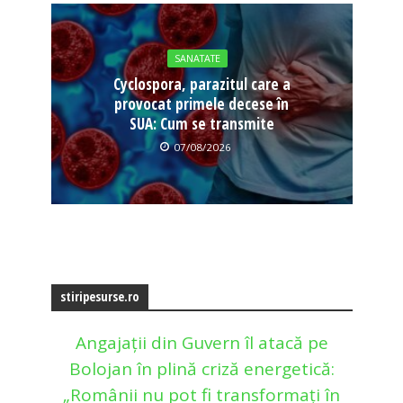
SANATATE
Cyclospora, parazitul care a
provocat primele decese în
SUA: Cum se transmite
07/08/2026
stiripesurse.ro
Angajații din Guvern îl atacă pe
Bolojan în plină criză energetică:
„Românii nu pot fi transformați în