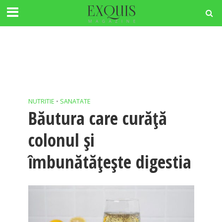
NUTRITIE
•
SANATATE
Băutura care curăță
colonul și
îmbunătățește digestia