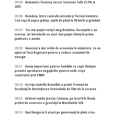
09:09
Romania's forestry sector turnover falls 21.5% in
2025
09:08
România, între caniculă extremă și furtuni violente.
Cod roșu în șapte județe, vijelii de până la 90 km/h și grindină
09:04
Tot mai puțini turiști aleg România. Vacanțele s-au
scurtat, iar hotelurile au avut mai puțini clienți în prima
jumătate a anului
09:00
Guvernul a dat ordin de economie în ministere. Ce au
ajuns să facă bugetarii pentru a reduce consumul de
energie
08:57
Anunț important pentru familiile cu copii. Bolojan
promite aprobarea angajărilor pentru noile creșe
construite prin PNRR
08:54
Actriţa Isabella Rossellini a primit Premiul de
Excelenţă în deschiderea Festivalului de Film de la Locarno
08:53
Atletul român Ștefan Ciobanu, pe locul 8 în finala
probei de aruncare a greutății la Mondialele U20
08:50
Dan Dungaciu îi atacă pe guvernanți în plină criza