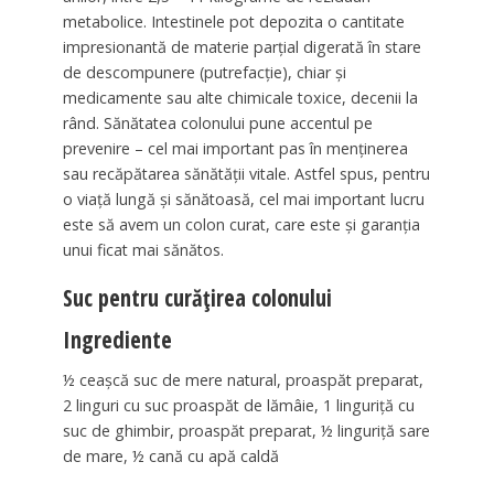
metabolice. Intestinele pot depozita o cantitate
impresionantă de materie parţial digerată în stare
de descompunere (putrefacţie), chiar şi
medicamente sau alte chimicale toxice, decenii la
rând. Sănătatea colonului pune accentul pe
prevenire – cel mai important pas în menţinerea
sau recăpătarea sănătăţii vitale. Astfel spus, pentru
o viaţă lungă şi sănătoasă, cel mai important lucru
este să avem un colon curat, care este şi garanţia
unui ficat mai sănătos.
Suc pentru curăţirea colonului
Ingrediente
½ ceaşcă suc de mere natural, proaspăt preparat,
2 linguri cu suc proaspăt de lămâie, 1 linguriţă cu
suc de ghimbir, proaspăt preparat, ½ linguriţă sare
de mare, ½ cană cu apă caldă