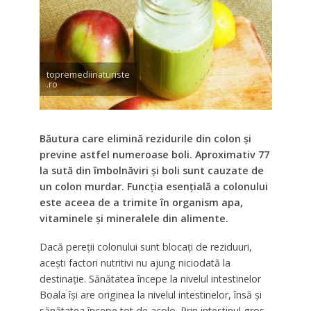
topremediinaturiste
.ro
Băutura care elimină rezidurile din colon şi
previne astfel numeroase boli.
Aproximativ 77
la sută din îmbolnăviri şi boli sunt cauzate de
un colon murdar. Funcţia esenţială a colonului
este aceea de a trimite în organism apa,
vitaminele şi mineralele din alimente.
Dacă pereţii colonului sunt blocaţi de reziduuri,
aceşti factori nutritivi nu ajung niciodată la
destinaţie. Sănătatea începe la nivelul intestinelor
Boala îşi are originea la nivelul intestinelor, însă şi
sănătatea începe tot de acolo. Prin intestinul gros,