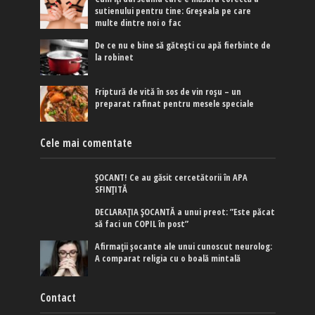
sutienului pentru tine: Greșeala pe care
multe dintre noi o fac
De ce nu e bine să gătești cu apă fierbinte de
la robinet
Friptură de vită în sos de vin roșu – un
preparat rafinat pentru mesele speciale
Cele mai comentate
ȘOCANT! Ce au găsit cercetătorii în APA
SFINȚITĂ
DECLARAȚIA ȘOCANTĂ a unui preot: ”Este păcat
să faci un COPIL în post”
Afirmaţii şocante ale unui cunoscut neurolog:
A comparat religia cu o boală mintală
Contact