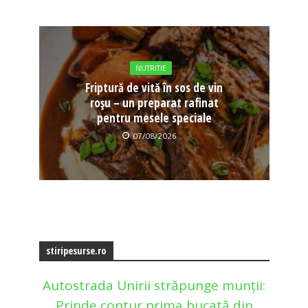
NUTRITIE
Friptură de vită în sos de vin
roșu – un preparat rafinat
pentru mesele speciale
07/08/2026
stiripesurse.ro
Autostrada Unirii străpunge munții:
Prinde contur prima bucată din