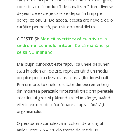
considerat o ”conductă de canalizare’’, trec diverse
deşeuri de excreţie care se depun în timp pe
pereţii colonului. De aceea, acesta are nevoie de o
curăţire periodică, potrivit doctorulzilei.ro.
CITEŞTE ŞI:
Medicii avertizează cu privire la
sindromul colonului iritabil: Ce să mănânci şi
ce să NU mănânci
Mai puţin cunoscut este faptul că unele depuneri
stau în colon ani de zile, reprezentând un mediu
propice pentru dezvoltarea paraziţilor intestinali.
Prin urmare, toxinele rezultate din excremente şi
din moartea paraziţilor intestinali trec prin peretele
intestinului gros şi pătrund astfel în sânge, având
efecte extrem de dăunătoare asupra sănătăţii
organismului.
O persoană acumulează în colon, de-a lungul
anilor, între 2,5 – 11 kilograme de reziduuri