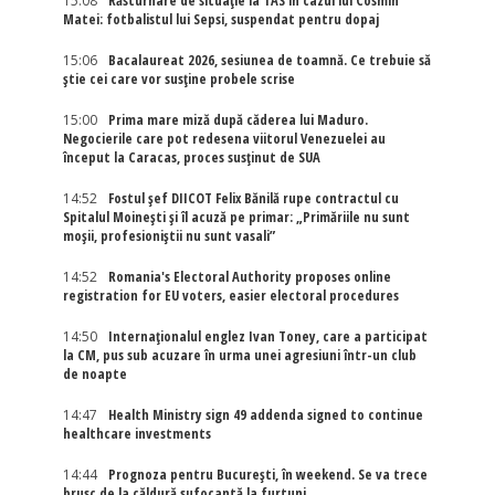
15:08
Răsturnare de situație la TAS în cazul lui Cosmin
Matei: fotbalistul lui Sepsi, suspendat pentru dopaj
15:06
Bacalaureat 2026, sesiunea de toamnă. Ce trebuie să
știe cei care vor susține probele scrise
15:00
Prima mare miză după căderea lui Maduro.
Negocierile care pot redesena viitorul Venezuelei au
început la Caracas, proces susținut de SUA
14:52
Fostul șef DIICOT Felix Bănilă rupe contractul cu
Spitalul Moinești și îl acuză pe primar: „Primăriile nu sunt
moșii, profesioniștii nu sunt vasali”
14:52
Romania's Electoral Authority proposes online
registration for EU voters, easier electoral procedures
14:50
Internaţionalul englez Ivan Toney, care a participat
la CM, pus sub acuzare în urma unei agresiuni într-un club
de noapte
14:47
Health Ministry sign 49 addenda signed to continue
healthcare investments
14:44
Prognoza pentru București, în weekend. Se va trece
brusc de la căldură sufocantă la furtuni