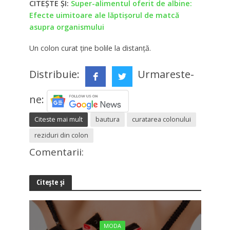
CITEŞTE ŞI:
Super-alimentul oferit de albine:
Efecte uimitoare ale lăptişorul de matcă
asupra organismului
Un colon curat ține bolile la distanță.
Distribuie:
Urmareste-
ne:
Citeste mai mult
bautura
curatarea colonului
reziduri din colon
Comentarii:
Citește și
MODA