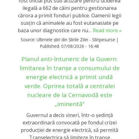
fost oficial pus sub acuzare pentru uciderea
ilegală a 662 de câini pentru gestionarea
cărora a primit fonduri publice. Oamenii legii
susțin că animalele au fost eutanasiate pe
baza unor diagnostice care nu…
Read more »
Source:
Ultimele știri din Știrile Zilei - Stiripesurse
|
Published:
07/08/2026 - 16:48
Planul anti-întuneric de la Guvern:
limitarea în tranşe a consumului de
energie electrică a primit undă
verde. Oprirea totală a centralei
nucleare de la Cernavodă este
„iminentă”
Guvernul a decis vineri, într-o ședință
extraordinară convocată pe fondul crizei
producției de energie electrică, să permită
Transelectrica să limiteze în tranșe