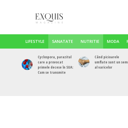
LIFESTYLE
SANATATE
NUTRITIE
MODA
Cyclospora, parazitul
Când picioarele
care a provocat
umflate sunt un sem
primele decese în SUA:
al varicelor
Cum se transmite