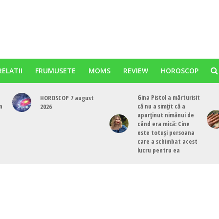
RELATII
FRUMUSETE
MOMS
REVIEW
HOROSCOP
Gina Pistol a mărturisit
HOROSCOP 7 august
n
că nu a simțit că a
2026
aparținut nimănui de
când era mică: Cine
este totuși persoana
care a schimbat acest
lucru pentru ea