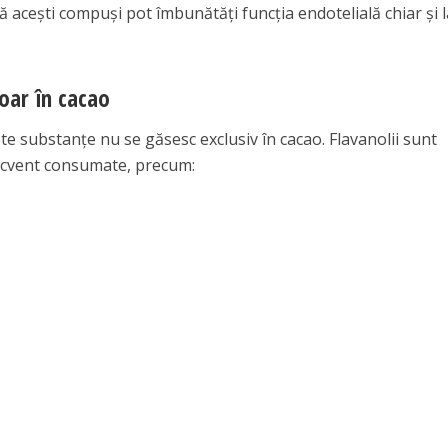
că acești compuși pot îmbunătăți funcția endotelială chiar și 
doar în cacao
ste substanțe nu se găsesc exclusiv în cacao. Flavanolii sunt
frecvent consumate, precum: