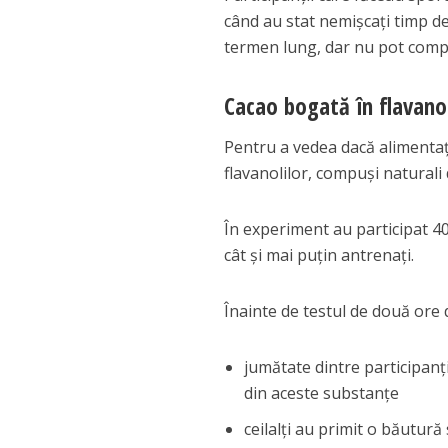
când au stat nemișcați timp de 
termen lung, dar nu pot compe
Cacao bogată în flavanol
Pentru a vedea dacă alimentați
flavanolilor, compuși naturali 
În experiment au participat 40 d
cât și mai puțin antrenați.
Înainte de testul de două ore 
jumătate dintre participanț
din aceste substanțe
ceilalți au primit o băutură