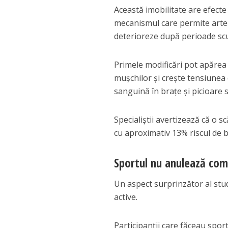
Această imobilitate are efecte
mecanismul care permite artere
deterioreze după perioade scur
Primele modificări pot apărea
mușchilor și crește tensiunea 
sanguină în brațe și picioare 
Specialiștii avertizează că o s
cu aproximativ 13% riscul de b
Sportul nu anulează comp
Un aspect surprinzător al stud
active.
Participanții care făceau spor