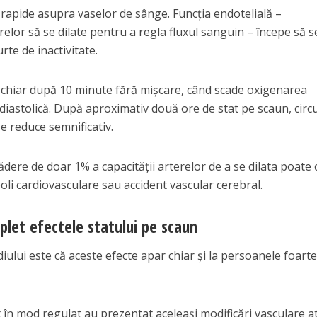
 rapide asupra vaselor de sânge. Funcția endotelială –
lor să se dilate pentru a regla fluxul sanguin – începe să s
te de inactivitate.
 chiar după 10 minute fără mișcare, când scade oxigenarea
diastolică. După aproximativ două ore de stat pe scaun, circu
se reduce semnificativ.
cădere de doar 1% a capacității arterelor de a se dilata poate 
oli cardiovasculare sau accident vascular cerebral.
let efectele statului pe scaun
iului este că aceste efecte apar chiar și la persoanele foart
t în mod regulat au prezentat aceleași modificări vasculare a