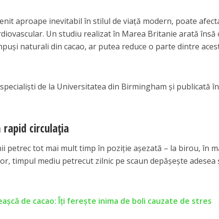
enit aproape inevitabil în stilul de viață modern, poate afect
diovascular. Un studiu realizat în Marea Britanie arată însă 
puși naturali din cacao, ar putea reduce o parte dintre aces
 specialiști de la Universitatea din Birmingham și publicată î
rapid circulația
i petrec tot mai mult timp în poziție așezată – la birou, în 
ilor, timpul mediu petrecut zilnic pe scaun depășește adesea
așcă de cacao: Îți ferește inima de boli cauzate de stres