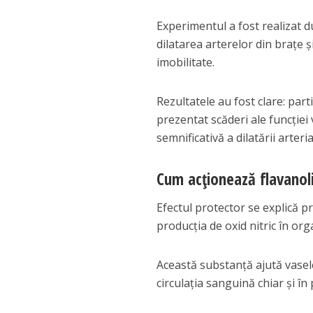
Experimentul a fost realizat d
dilatarea arterelor din brațe ș
imobilitate.
Rezultatele au fost clare: par
prezentat scăderi ale funcției 
semnificativă a dilatării arteria
Cum acționează flavanoli
Efectul protector se explică pr
producția de oxid nitric în or
Această substanță ajută vasele
circulația sanguină chiar și în