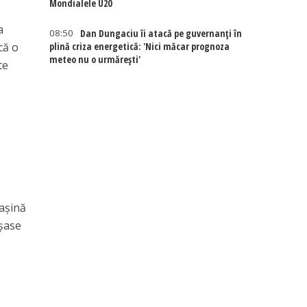
Mondialele U20
a
08:50
Dan Dungaciu îi atacă pe guvernanți în
plină criza energetică: 'Nici măcar prognoza
că o
meteo nu o urmărești'
te
n
mașină
 șase