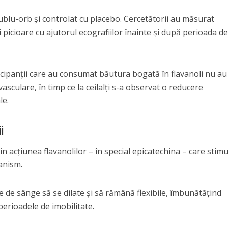
ublu-orb și controlat cu placebo. Cercetătorii au măsurat
i picioare cu ajutorul ecografiilor înainte și după perioada d
ticipanții care au consumat băutura bogată în flavanoli nu au
vasculare, în timp ce la ceilalți s-a observat o reducere
le.
i
in acțiunea flavanolilor – în special epicatechina – care stim
ganism.
 de sânge să se dilate și să rămână flexibile, îmbunătățind
 perioadele de imobilitate.