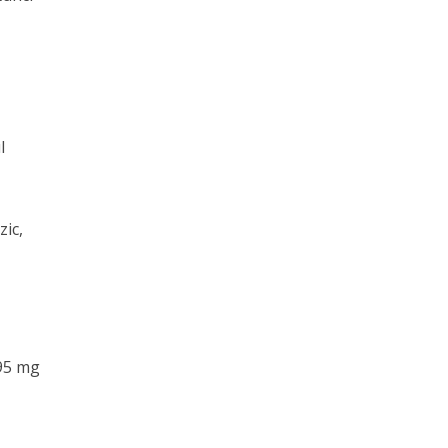
l
zic,
695 mg