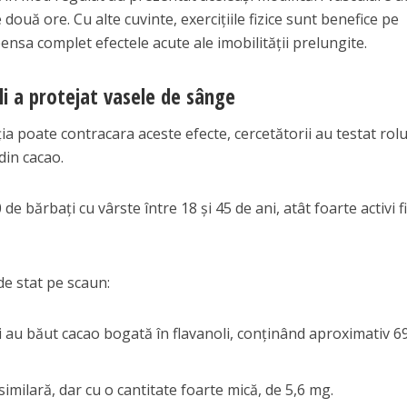
două ore. Cu alte cuvinte, exercițiile fizice sunt benefice pe
nsa complet efectele acute ale imobilității prelungite.
i a protejat vasele de sânge
a poate contracara aceste efecte, cercetătorii au testat rolu
din cacao.
e bărbați cu vârste între 18 și 45 de ani, atât foarte activi fi
de stat pe scaun:
i au băut cacao bogată în flavanoli, conținând aproximativ 
 similară, dar cu o cantitate foarte mică, de 5,6 mg.