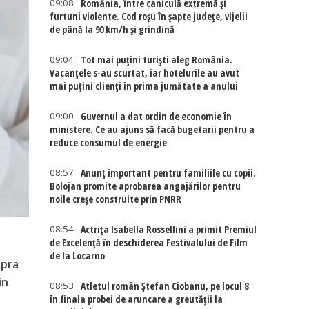
09:08
România, între caniculă extremă și
furtuni violente. Cod roșu în șapte județe, vijelii
de până la 90 km/h și grindină
09:04
Tot mai puțini turiști aleg România.
Vacanțele s-au scurtat, iar hotelurile au avut
mai puțini clienți în prima jumătate a anului
09:00
Guvernul a dat ordin de economie în
ministere. Ce au ajuns să facă bugetarii pentru a
reduce consumul de energie
08:57
Anunț important pentru familiile cu copii.
Bolojan promite aprobarea angajărilor pentru
noile creșe construite prin PNRR
08:54
Actriţa Isabella Rossellini a primit Premiul
de Excelenţă în deschiderea Festivalului de Film
de la Locarno
upra
in
08:53
Atletul român Ștefan Ciobanu, pe locul 8
în finala probei de aruncare a greutății la