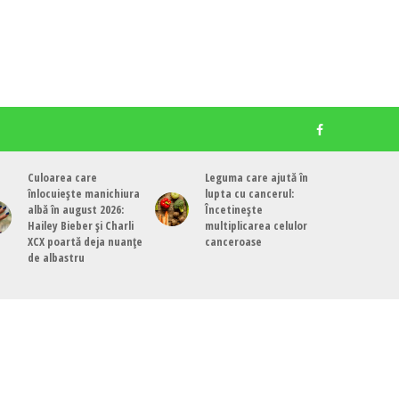
Culoarea care
Leguma care ajută în
înlocuiește manichiura
lupta cu cancerul:
albă în august 2026:
Încetinește
Hailey Bieber și Charli
multiplicarea celulor
XCX poartă deja nuanțe
canceroase
de albastru