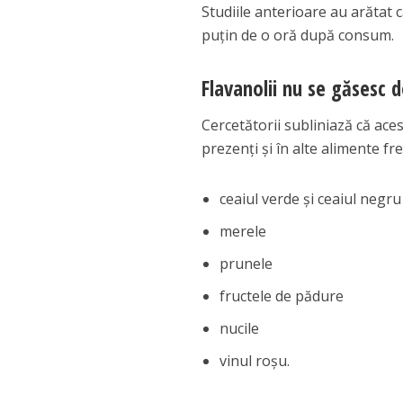
Studiile anterioare au arătat 
puțin de o oră după consum.
Flavanolii nu se găsesc 
Cercetătorii subliniază că ace
prezenți și în alte alimente 
ceaiul verde și ceaiul negru
merele
prunele
fructele de pădure
nucile
vinul roșu.