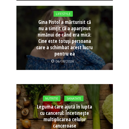
LIFESTYLE
Gina Pistol a mărturisit că
nu a simțit că a aparținut
nimănui de când era mică:
Cine este totuși persoana
care a schimbat acest lucru
pentru ea
06/08/2026
NUTRITIE
SANATATE
Leguma care ajută în lupta
cu cancerul: Încetinește
multiplicarea celulor
canceroase