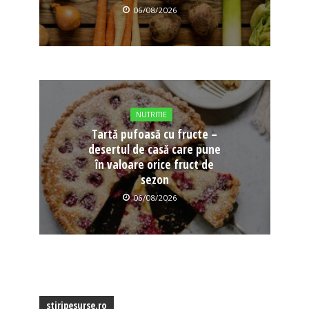
06/08/2026
NUTRITIE
Tartă pufoasă cu fructe –
desertul de casă care pune
în valoare orice fruct de
sezon
06/08/2026
stiripesurse.ro