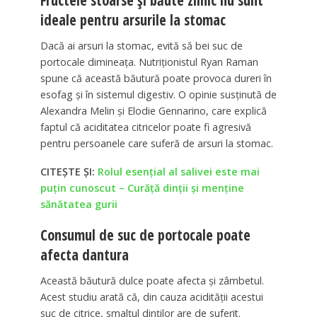
ideale pentru arsurile la stomac
Dacă ai arsuri la stomac, evită să bei suc de
portocale dimineața. Nutriționistul Ryan Raman
spune că această băutură poate provoca dureri în
esofag și în sistemul digestiv. O opinie susținută de
Alexandra Melin și Elodie Gennarino, care explică
faptul că aciditatea citricelor poate fi agresivă
pentru persoanele care suferă de arsuri la stomac.
CITEȘTE ȘI:
Rolul esențial al salivei este mai
puţin cunoscut – Curăță dinții și menține
sănătatea gurii
Consumul de suc de portocale poate
afecta dantura
Această băutură dulce poate afecta și zâmbetul.
Acest studiu arată că, din cauza acidității acestui
suc de citrice, smalțul dinților are de suferit.