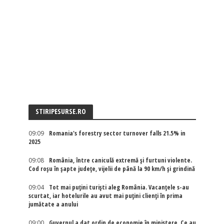
STIRIPESURSE.RO
09:09
Romania's forestry sector turnover falls 21.5% in
2025
09:08
România, între caniculă extremă și furtuni violente.
Cod roșu în șapte județe, vijelii de până la 90 km/h și grindină
09:04
Tot mai puțini turiști aleg România. Vacanțele s-au
scurtat, iar hotelurile au avut mai puțini clienți în prima
jumătate a anului
09:00
Guvernul a dat ordin de economie în ministere. Ce au