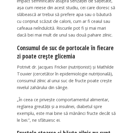
impact semnificativ asupra senzației de sațietate,
așa cum reiese din acest studiu, cei care doresc să
slăbească ar trebui să prefere apa sau o băutură
cu conținut scăzut de calorii, cum ar fi ceaiul sau
cafeaua neîndulcită. Riscurile pot fi și mai mari
dacă bei mai mult de unul sau două pahare zilnic.
Consumul de suc de portocale în fiecare
zi poate crește glicemia
Potrivit dr. Jacques Fricker (nutriționist) și Mathilde
Touvier (cercetător în epidemiologie nutrițională),
consumul zilnic al unui suc de fructe poate crește
nivelul zahărului din sânge.
„În ceea ce privește comportamentul alimentar,
reglarea greutății și a insulinei, diabetul spre
exemplu, este mai bine să mănânci fructe decât să
le bei.”, ne sfătuiesc ei.
Fructele stoarse și băute zilnic nu sunt