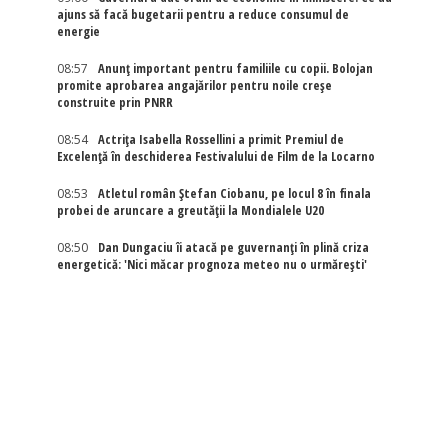
ajuns să facă bugetarii pentru a reduce consumul de
energie
08:57
Anunț important pentru familiile cu copii. Bolojan
promite aprobarea angajărilor pentru noile creșe
construite prin PNRR
08:54
Actriţa Isabella Rossellini a primit Premiul de
Excelenţă în deschiderea Festivalului de Film de la Locarno
08:53
Atletul român Ștefan Ciobanu, pe locul 8 în finala
probei de aruncare a greutății la Mondialele U20
08:50
Dan Dungaciu îi atacă pe guvernanți în plină criza
energetică: 'Nici măcar prognoza meteo nu o urmărești'