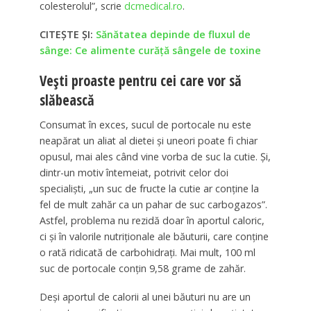
colesterolul”, scrie
dcmedical.ro
.
CITEȘTE ȘI:
Sănătatea depinde de fluxul de
sânge: Ce alimente curăță sângele de toxine
Vești proaste pentru cei care vor să
slăbească
Consumat în exces, sucul de portocale nu este
neapărat un aliat al dietei și uneori poate fi chiar
opusul, mai ales când vine vorba de suc la cutie. Și,
dintr-un motiv întemeiat, potrivit celor doi
specialiști, „un suc de fructe la cutie ar conține la
fel de mult zahăr ca un pahar de suc carbogazos”.
Astfel, problema nu rezidă doar în aportul caloric,
ci și în valorile nutriționale ale băuturii, care conține
o rată ridicată de carbohidrați. Mai mult, 100 ml
suc de portocale conțin 9,58 grame de zahăr.
Deși aportul de calorii al unei băuturi nu are un