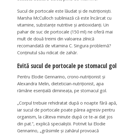
Sucul de portocale este lăudat și de nutriționiști.
Marsha McCulloch subliniază că este încărcat cu
vitamine, substanțe nutritive și antioxidanți. Un
pahar de suc de portocale (150 ml) ne oferă mai
mult de două treimi din valoarea zilnică
recomandată de vitamina C. Singura problemă?
Conținutul său ridicat de zahăr.
Evită sucul de portocale pe stomacul gol
Pentru Elodie Gennarino, crono-nutriționist și
Alexandra Melin, dietetician-nutriționist, apa
rămâne esențială dimineața, pe stomacul gol.
„Corpul trebuie rehidratat după o noapte fără apă,
iar sucul de portocale poate părea agresiv pentru
organism, la câteva minute după ce te-ai dat jos
din pat.”, explică specialiștii. Potrivit lui Elodie
Gennarino, „grăsimile și zahărul provoacă