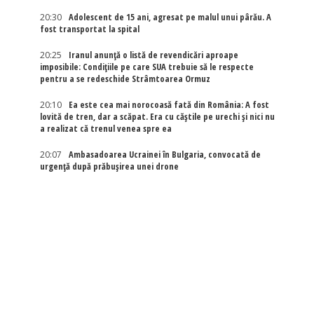
20:30
Adolescent de 15 ani, agresat pe malul unui pârău. A
fost transportat la spital
20:25
Iranul anunță o listă de revendicări aproape
imposibile: Condițiile pe care SUA trebuie să le respecte
pentru a se redeschide Strâmtoarea Ormuz
20:10
Ea este cea mai norocoasă fată din România: A fost
lovită de tren, dar a scăpat. Era cu căștile pe urechi și nici nu
a realizat că trenul venea spre ea
20:07
Ambasadoarea Ucrainei în Bulgaria, convocată de
urgență după prăbușirea unei drone