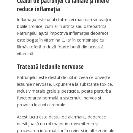
Ceaiul de pătrunjel cu lămâie și miere
reduce inflamația
Inflamația este unul dintre cei mai mari vinovați în
bolile cronice, cum ar fi artrita sau osteoartrita.
Pătrunjelul ajută împotriva inflamației deoarece
este bogat în vitamina C, iar în combinație cu
lămâia oferă o doză foarte bună din această
vitamină.
Tratează leziunile nervoase
Pătrunjelul este destul de util în ceea ce privește
leziunile nervoase. Expunerea la substanțe toxice,
inclusiv metale grele și pesticide, poate perturba
funcționarea normală a sistemului nervos și
provoca leziuni cerebrale.
Acest lucru este destul de alarmant, deoarece
nervii joacă un rol major în transmiterea și
procesarea informațiilor în creier și în alte zone ale