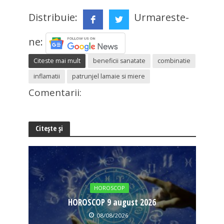
Distribuie:
Urmareste-
ne:
Citeste mai mult
beneficii sanatate
combinatie
inflamatii
patrunjel lamaie si miere
Comentarii:
Citește și
HOROSCOP
HOROSCOP 9 august 2026
08/08/2026