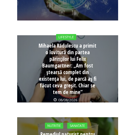
LIFESTYLE
Mihaela Rădulescu a primit
o lovitură din partea
părinților lui Felix
Baumgartner: „Am fost
ștearsă complet din
existența lui, de parcă aș fi
făcut ceva greșit. Chiar se
tem de mine”
08/08/2026
NUTRITIE
SANATATE
Remediul naturist pentru