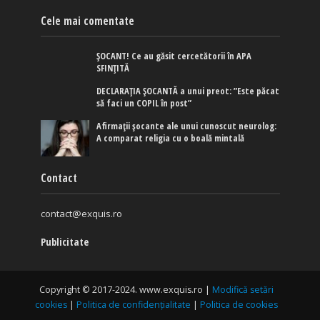
Cele mai comentate
ȘOCANT! Ce au găsit cercetătorii în APA
SFINȚITĂ
DECLARAȚIA ȘOCANTĂ a unui preot: ”Este păcat
să faci un COPIL în post”
Afirmaţii şocante ale unui cunoscut neurolog:
A comparat religia cu o boală mintală
Contact
contact@exquis.ro
Publicitate
Copyright © 2017-2024. www.exquis.ro |
Modifică setări
cookies
|
Politica de confidențialitate
|
Politica de cookies