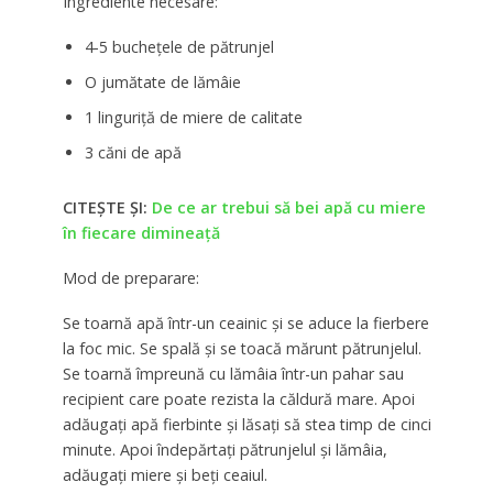
Ingrediente necesare:
4-5 buchețele de pătrunjel
O jumătate de lămâie
1 linguriță de miere de calitate
3 căni de apă
CITEȘTE ȘI:
De ce ar trebui să bei apă cu miere
în fiecare dimineață
Mod de preparare:
Se toarnă apă într-un ceainic și se aduce la fierbere
la foc mic. Se spală și se toacă mărunt pătrunjelul.
Se toarnă împreună cu lămâia într-un pahar sau
recipient care poate rezista la căldură mare. Apoi
adăugați apă fierbinte și lăsați să stea timp de cinci
minute. Apoi îndepărtați pătrunjelul și lămâia,
adăugați miere și beți ceaiul.