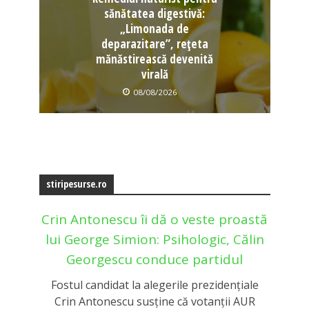
sănătatea digestivă:
„Limonada de
deparazitare”, rețeta
mănăstirească devenită
virală
08/08/2026
stiripesurse.ro
Crin Antonescu îi dă o veste proastă
lui George Simion: Psihologic, Călin
Georgescu conduce partidul
Fostul candidat la alegerile prezidențiale
Crin Antonescu susține că votanții AUR