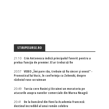
STIRIPESURSE.RO
21:10
Crin Antonescu indică principalul favorit pentru a
prelua funcția de premier: El ar trebui să fie
20:57
VIDEO „Îmi pare rău, trebuie să fiu sincer și onest” -
Pronosticul lui Vucic, în conferința cu Zelenski, despre
războiul ruso-ucrainean
20:49
Turcia cere Rusiei și Ucrainei un moratoriu pe
atacurile asupra navelor comerciale din Marea Neagră
20:41
De la buncărul din Fieni la Academia Franceză:
destinul incredibil al unui român celebru