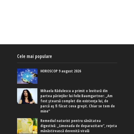
Cele mai populare
HOROSCOP 9 august 2026
Mihaela Rădulescu a primit o lovitură din
partea părinților lui Felix Baumgartner: „Am
fost ștearsă complet din existența lui, de
parcă aș fi făcut ceva greșit. Chiar se tem de
mine”
Remediul naturist pentru sănătatea
digestivă: „Limonada de deparazitare”, rețeta
mănăstirească devenită virală