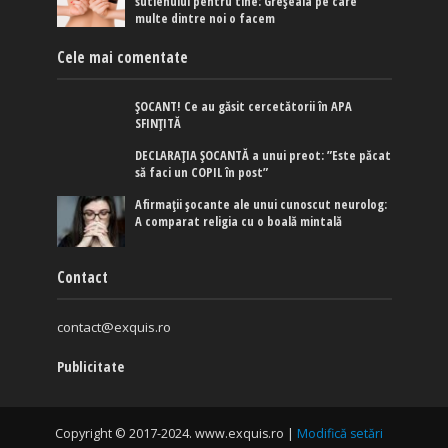
sutienului pentru tine: Greșeala pe care
multe dintre noi o facem
Cele mai comentate
ȘOCANT! Ce au găsit cercetătorii în APA
SFINȚITĂ
DECLARAȚIA ȘOCANTĂ a unui preot: ”Este păcat
să faci un COPIL în post”
Afirmaţii şocante ale unui cunoscut neurolog:
A comparat religia cu o boală mintală
Contact
contact@exquis.ro
Publicitate
Copyright © 2017-2024. www.exquis.ro |
Modifică setări