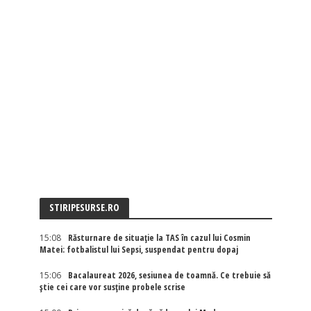
STIRIPESURSE.RO
15:08
Răsturnare de situație la TAS în cazul lui Cosmin
Matei: fotbalistul lui Sepsi, suspendat pentru dopaj
15:06
Bacalaureat 2026, sesiunea de toamnă. Ce trebuie să
știe cei care vor susține probele scrise