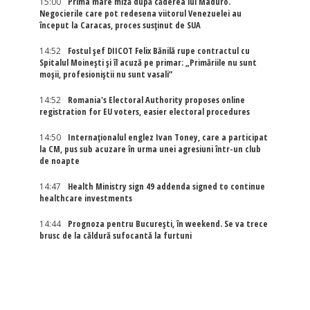
15:00
Prima mare miză după căderea lui Maduro.
Negocierile care pot redesena viitorul Venezuelei au
început la Caracas, proces susținut de SUA
14:52
Fostul șef DIICOT Felix Bănilă rupe contractul cu
Spitalul Moinești și îl acuză pe primar: „Primăriile nu sunt
moșii, profesioniștii nu sunt vasali”
14:52
Romania's Electoral Authority proposes online
registration for EU voters, easier electoral procedures
14:50
Internaţionalul englez Ivan Toney, care a participat
la CM, pus sub acuzare în urma unei agresiuni într-un club
de noapte
14:47
Health Ministry sign 49 addenda signed to continue
healthcare investments
14:44
Prognoza pentru București, în weekend. Se va trece
brusc de la căldură sufocantă la furtuni