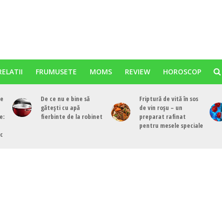
RELATII
FRUMUSETE
MOMS
REVIEW
HOROSCOP
re
De ce nu e bine să
Friptură de vită în sos
gătești cu apă
de vin roșu – un
e:
fierbinte de la robinet
preparat rafinat
pentru mesele speciale
ac