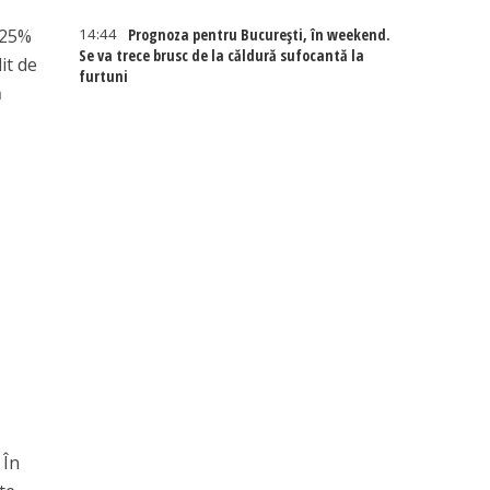
u 25%
14:44
Prognoza pentru București, în weekend.
Se va trece brusc de la căldură sufocantă la
it de
furtuni
ă
 În