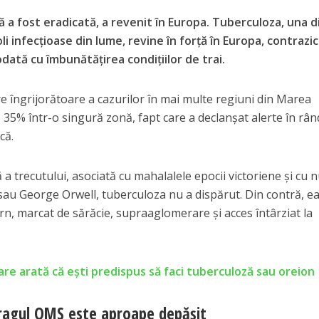
ă a fost eradicată, a revenit în Europa. Tuberculoza, una d
oli infecțioase din lume, revine în forță în Europa, contrazi
odată cu îmbunătățirea condițiilor de trai.
e îngrijorătoare a cazurilor în mai multe regiuni din Marea
e 35% într-o singură zonă, fapt care a declanșat alerte în rân
că.
a trecutului, asociată cu mahalalele epocii victoriene și cu
au George Orwell, tuberculoza nu a dispărut. Din contră, e
n, marcat de sărăcie, supraaglomerare și acces întârziat la
re arată că ești predispus să faci tuberculoză sau oreion
 pragul OMS este aproape depășit