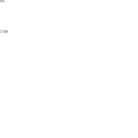
te.
i se