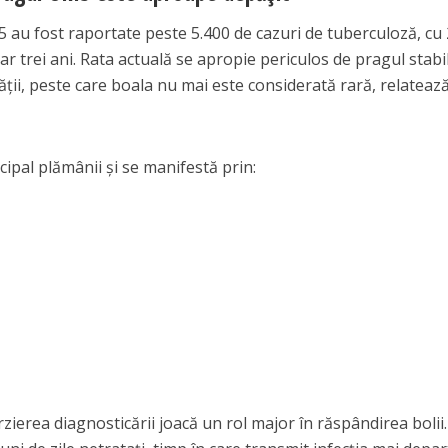
2025 au fost raportate peste 5.400 de cazuri de tuberculoză, c
r trei ani. Rata actuală se apropie periculos de pragul stabil
ții, peste care boala nu mai este considerată rară, relateaz
ipal plămânii și se manifestă prin:
ârzierea diagnosticării joacă un rol major în răspândirea bolii.