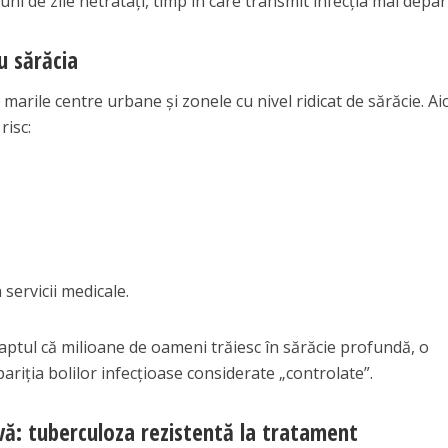
uni de zile netratați, timp în care transmit infecția mai depar
u sărăcia
marile centre urbane și zonele cu nivel ridicat de sărăcie. Aic
risc:
a servicii medicale.
faptul că milioane de oameni trăiesc în sărăcie profundă, o
ariția bolilor infecțioase considerate „controlate”.
vă: tuberculoza rezistentă la tratament