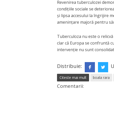
Revenirea tuberculozei demonst
condițiile sociale se deterior
și lipsa accesului la îngrijire
amenințare majoră pentru săn
Tuberculoza nu este o relicvă 
clar că Europa se confruntă c
intervenție nu sunt consolidat
Distribuie:
U
Citeste mai mult
boala rara
Comentarii: