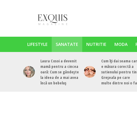
LIFESTYLE
SANATATE
NUTRITIE
MODA
Laura Cosoi a devenit
Cum îți dai seama ca
mamă pentru a cincea
e măsura corectă a
oară: Cum se gândește
sutienului pentru tin
la ideea de a mai avea
Greșeala pe care
încă un bebeluș
multe dintre noi o f