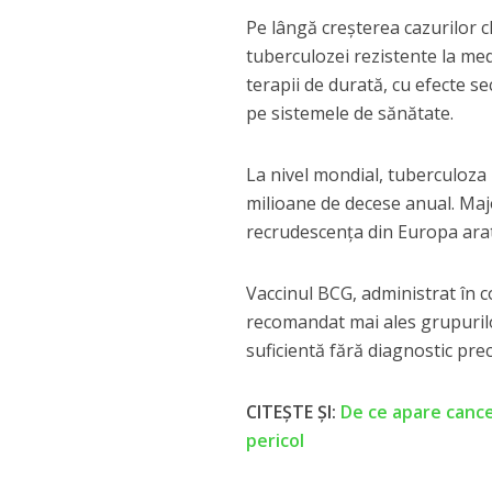
Pe lângă creșterea cazurilor cl
tuberculozei rezistente la med
terapii de durată, cu efecte s
pe sistemele de sănătate.
La nivel mondial, tuberculoza
milioane de decese anual. Major
recrudescența din Europa arat
Vaccinul BCG, administrat în c
recomandat mai ales grupurilor
suficientă fără diagnostic prec
CITEȘTE ȘI:
De ce apare cance
pericol