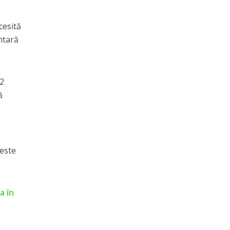
cesită
ntară
,2
ă
 este
a în