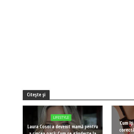
Citește și
LIFESTYLE
Cum îț
Laura Cosoi a devenit mamă pentru
corectă
a cincea oară: Cum se gândește la