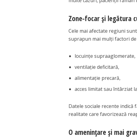
multe cazuri, pacienții rămân l
Zone-focar și legătura c
Cele mai afectate regiuni sunt 
suprapun mai mulți factori de 
locuințe supraaglomerate,
ventilație deficitară,
alimentație precară,
acces limitat sau întârziat l
Datele sociale recente indică 
realitate care favorizează reap
O amenințare și mai gra