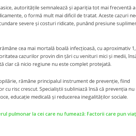
asice, autoritățile semnalează și apariția tot mai frecventă a
icamente, o formă mult mai dificil de tratat. Aceste cazuri ne
ecundare severe și costuri ridicate, punând presiune suplime
 rămâne cea mai mortală boală infecțioasă, cu aproximativ 1
itatea cazurilor provin din țări cu venituri mici și medii, îns
ă clar că nicio regiune nu este complet protejată.
opilărie, rămâne principalul instrument de prevenție, fiind
 cu risc crescut. Specialiștii subliniază însă că prevenția nu
oce, educație medicală și reducerea inegalităților sociale.
rul pulmonar la cei care nu fumează: Factorii care pun viaț