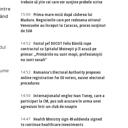
trebuie să știe cei care vor susține probele scrise
intre
15:00
Prima mare miză după căderea lui
când
Maduro. Negocierile care pot redesena viitorul
Venezuelei au început la Caracas, proces susținut
de SUA
14:52
Fostul șef DIICOT Felix Bănilă rupe
dul
contractul cu Spitalul Moinești și îl acuză pe
primar: „Primăriile nu sunt moșii, profesioniștii
nu sunt vasali”
 nume
14:52
Romania's Electoral Authority proposes
a
online registration for EU voters, easier electoral
procedures
14:50
Internaţionalul englez Ivan Toney, care a
participat la CM, pus sub acuzare în urma unei
agresiuni într-un club de noapte
14:47
Health Ministry sign 49 addenda signed
to continue healthcare investments