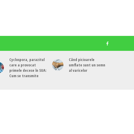
Cyclospora, parazitul
Când picioarele
care a provocat
umflate sunt un semn
primele decese în SUA:
al varicelor
Cum se transmite