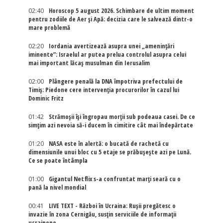
02:40
Horoscop 5 august 2026. Schimbare de ultim moment
pentru zodiile de Aer și Apă: decizia care le salvează dintr-o
mare problemă
02:20
Iordania avertizează asupra unei „amenințări
iminente”: Israelul ar putea prelua controlul asupra celui
mai important lăcaș musulman din Ierusalim
02:00
Plângere penală la DNA împotriva prefectului de
Timiș: Piedone cere intervenția procurorilor în cazul lui
Dominic Fritz
01:42
Strămoșii își îngropau morții sub podeaua casei. De ce
simțim azi nevoia să-i ducem în cimitire cât mai îndepărtate
01:20
NASA este în alertă: o bucată de rachetă cu
dimensiunile unui bloc cu 5 etaje se prăbușește azi pe Lună.
Ce se poate întâmpla
01:00
Gigantul Netflix s-a confruntat marţi seară cu o
pană la nivel mondial
00:41
LIVE TEXT - Război în Ucraina: Rușii pregătesc o
invazie în zona Cernigău, susțin serviciile de informații
ucrainene