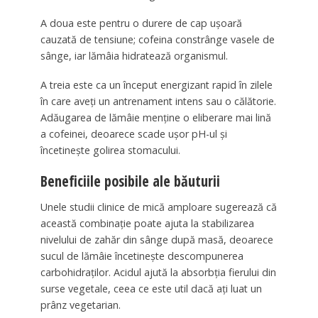
A doua este pentru o durere de cap ușoară
cauzată de tensiune; cofeina constrânge vasele de
sânge, iar lămâia hidratează organismul.
A treia este ca un început energizant rapid în zilele
în care aveți un antrenament intens sau o călătorie.
Adăugarea de lămâie menține o eliberare mai lină
a cofeinei, deoarece scade ușor pH-ul și
încetinește golirea stomacului.
Beneficiile posibile ale băuturii
Unele studii clinice de mică amploare sugerează că
această combinație poate ajuta la stabilizarea
nivelului de zahăr din sânge după masă, deoarece
sucul de lămâie încetinește descompunerea
carbohidraților. Acidul ajută la absorbția fierului din
surse vegetale, ceea ce este util dacă ați luat un
prânz vegetarian.