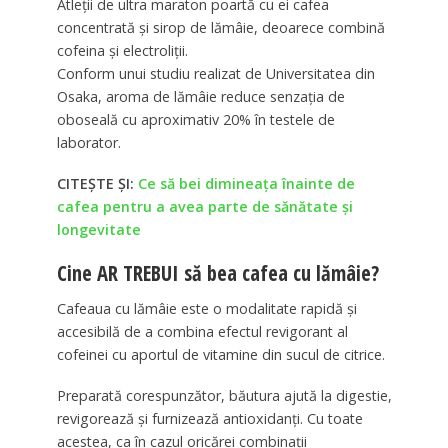
Atleții de ultra maraton poartă cu ei cafea
concentrată și sirop de lămâie, deoarece combină
cofeina și electroliții.
Conform unui studiu realizat de Universitatea din
Osaka, aroma de lămâie reduce senzația de
oboseală cu aproximativ 20% în testele de
laborator.
CITEȘTE ȘI:
Ce să bei dimineața înainte de
cafea pentru a avea parte de sănătate și
longevitate
Cine AR TREBUI să bea cafea cu lămâie?
Cafeaua cu lămâie este o modalitate rapidă și
accesibilă de a combina efectul revigorant al
cofeinei cu aportul de vitamine din sucul de citrice.
Preparată corespunzător, băutura ajută la digestie,
revigorează și furnizează antioxidanți. Cu toate
acestea, ca în cazul oricărei combinații