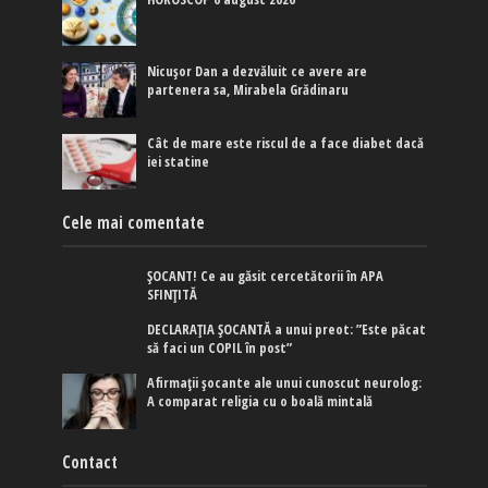
Nicușor Dan a dezvăluit ce avere are
partenera sa, Mirabela Grădinaru
Cât de mare este riscul de a face diabet dacă
iei statine
Cele mai comentate
ȘOCANT! Ce au găsit cercetătorii în APA
SFINȚITĂ
DECLARAȚIA ȘOCANTĂ a unui preot: ”Este păcat
să faci un COPIL în post”
Afirmaţii şocante ale unui cunoscut neurolog:
A comparat religia cu o boală mintală
Contact