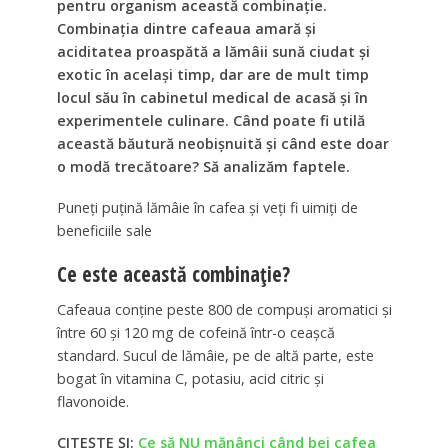
pentru organism această combinație.
Combinația dintre cafeaua amară și
aciditatea proaspătă a lămâii sună ciudat și
exotic în același timp, dar are de mult timp
locul său în cabinetul medical de acasă și în
experimentele culinare. Când poate fi utilă
această băutură neobișnuită și când este doar
o modă trecătoare? Să analizăm faptele.
Puneți puțină lămâie în cafea și veți fi uimiți de
beneficiile sale
Ce este această combinație?
Cafeaua conține peste 800 de compuși aromatici și
între 60 și 120 mg de cofeină într-o ceașcă
standard. Sucul de lămâie, pe de altă parte, este
bogat în vitamina C, potasiu, acid citric și
flavonoide.
CITEȘTE ȘI:
Ce să NU mănânci când bei cafea