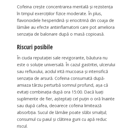
Cofeina crește concentrarea mentală și rezistența
în timpul exercițiilor fizice moderate. În plus,
flavonoidele hesperidină și eriocitrină din coaja de
lămâie au efecte antiinflamatorii care pot ameliora
senzația de balonare după o masă copioasă.
Riscuri posibile
În ciuda reputației sale revigorante, băutura nu
este o soluție universală. În cazul gastritei, ulcerului
sau refluxului, acidul irită mucoasa și intensifică
senzația de arsură. Cofeina consumată după-
amiaza târziu perturbă somnul profund, așa că
evitați combinația după ora 15:00. Dacă luați
suplimente de fier, așteptați cel puțin o oră înainte
sau după cafea, deoarece cofeina limitează
absorbția. Sucul de lămâie poate slăbi smalțul;
consumul cu paiul și clătirea gurii cu apă reduc
riscul.