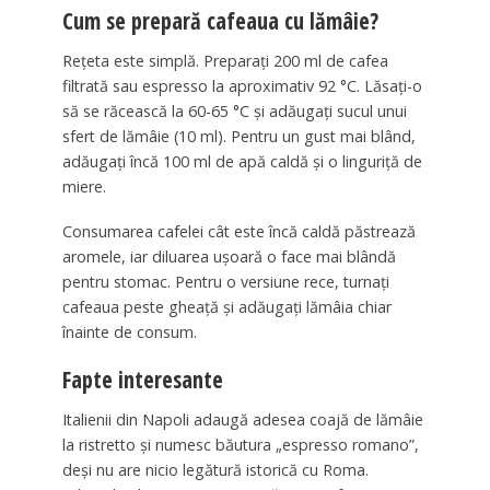
Cum se prepară cafeaua cu lămâie?
Rețeta este simplă. Preparați 200 ml de cafea
filtrată sau espresso la aproximativ 92 °C. Lăsați-o
să se răcească la 60-65 °C și adăugați sucul unui
sfert de lămâie (10 ml). Pentru un gust mai blând,
adăugați încă 100 ml de apă caldă și o linguriță de
miere.
Consumarea cafelei cât este încă caldă păstrează
aromele, iar diluarea ușoară o face mai blândă
pentru stomac. Pentru o versiune rece, turnați
cafeaua peste gheață și adăugați lămâia chiar
înainte de consum.
Fapte interesante
Italienii din Napoli adaugă adesea coajă de lămâie
la ristretto și numesc băutura „espresso romano”,
deși nu are nicio legătură istorică cu Roma.